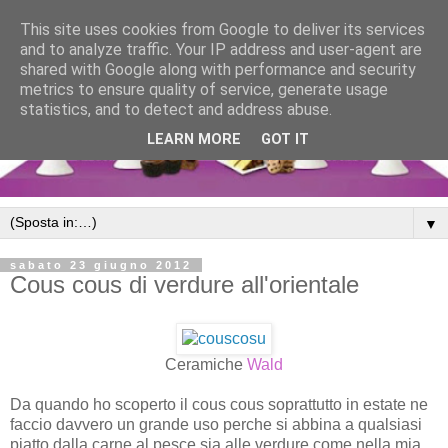
This site uses cookies from Google to deliver its services
and to analyze traffic. Your IP address and user-agent are
shared with Google along with performance and security
metrics to ensure quality of service, generate usage
statistics, and to detect and address abuse.
LEARN MORE
GOT IT
▼
sabato 23 giugno 2012
Cous cous di verdure all'orientale
Ceramiche
Wald
Da quando ho scoperto il cous cous soprattutto in estate ne
faccio davvero un grande uso perche si abbina a qualsiasi
piatto dalla carne al pesce sia alle verdure come nella mia