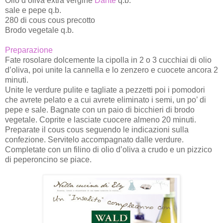
Olio d’oliva extra vergine
Dante
q.b.
sale e pepe q.b.
280 di cous cous precotto
Brodo vegetale q.b.
Preparazione
Fate rosolare dolcemente la cipolla in 2 o 3 cucchiai di olio
d’oliva, poi unite la cannella e lo zenzero e cuocete ancora 2
minuti.
Unite le verdure pulite e tagliate a pezzetti poi i pomodori
che avrete pelato e a cui avrete eliminato i semi, un po’ di
pepe e sale. Bagnate con un paio di bicchieri di brodo
vegetale. Coprite e lasciate cuocere almeno 20 minuti.
Preparate il cous cous seguendo le indicazioni sulla
confezione. Servitelo accompagnato dalle verdure.
Completate con un filino di olio d’oliva a crudo e un pizzico
di peperoncino se piace.