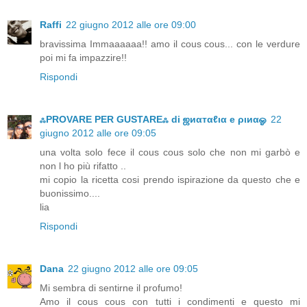
Raffi
22 giugno 2012 alle ore 09:00
bravissima Immaaaaaa!! amo il cous cous... con le verdure
poi mi fa impazzire!!
Rispondi
ஃPROVARE PER GUSTAREஃ di ஜиαтαℓια e ριиαஓ
22
giugno 2012 alle ore 09:05
una volta solo fece il cous cous solo che non mi garbò e
non l ho più rifatto ..
mi copio la ricetta cosi prendo ispirazione da questo che e
buonissimo....
lia
Rispondi
Dana
22 giugno 2012 alle ore 09:05
Mi sembra di sentirne il profumo!
Amo il cous cous con tutti i condimenti e questo mi