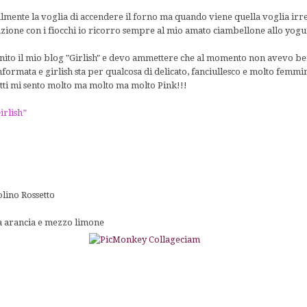
otalmente la voglia di accendere il forno ma quando viene quella voglia irr
zione con i fiocchi io ricorro sempre al mio amato ciambellone allo yogur
ito il mio blog "Girlish" e devo ammettere che al momento non avevo ben 
formata e girlish sta per qualcosa di delicato, fanciullesco e molto femm
ffetti mi sento molto ma molto ma molto Pink!!!
irlish”
e
lino Rossetto
a arancia e mezzo limone