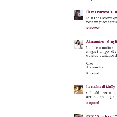
Ileana Pavone
16 l
Io sai che adoro qu
rosa mi piace tanti
Rispondi
Alessandra
16 lugl
Lo faccio molto sim
magari un po' di ro
quando pubblico dol
Ciao
Alessandra
Rispondi
La cucina di Molly
Col caldo cerco di 
arrendere! Lo pro
Rispondi
stefy
16 luglio 2012