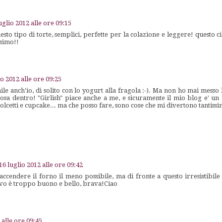
uglio 2012 alle ore 09:15
esto tipo di torte, semplici, perfette per la colazione e leggere! questo 
ssimo!!
io 2012 alle ore 09:25
ile anch'io, di solito con lo yogurt alla fragola :-). Ma non ho mai messo l
sa dentro! "Girlish" piace anche a me, e sicuramente il mio blog e' un p
cetti e cupcake... ma che posso fare, sono cose che mi divertono tantiss
16 luglio 2012 alle ore 09:42
accendere il forno il meno possibile, ma di fronte a questo irresistibile
vo è troppo buono e bello, brava!Ciao
 alle ore 09:45