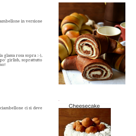
ciambellone in versione
a glassa rosa sopra :-),
o' girlish, soprattutto
imo!
.
 ciambellone ci si deve