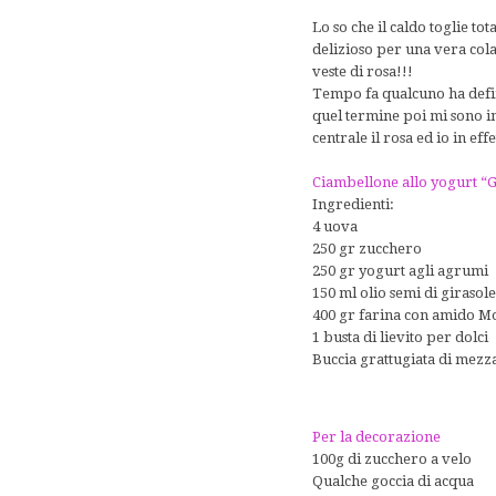
Lo so che il caldo toglie t
delizioso per una vera cola
veste di rosa!!!
Tempo fa qualcuno ha defin
quel termine poi mi sono in
centrale il rosa ed io in e
Ciambellone allo yogurt “G
Ingredienti:
4 uova
250 gr zucchero
250 gr yogurt agli agrumi
150 ml olio semi di girasol
400 gr farina con amido Mo
1 busta di lievito per dolci
Buccia grattugiata di mezz
Per la decorazione
100g di zucchero a velo
Qualche goccia di acqua