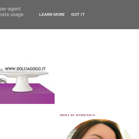
user-agent
erate usage
LEARN MORE
GOT IT
IMMA DI DOMENICO