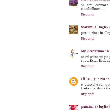
se ami cucinare è
ciambellone.....
Rispondi
Scarlett:
16 luglio 
per iniziare in all
Rispondi
My Ricettarium
16 
Io mi sento un pò p
superficie.. Bravis
Rispondi
Eli
16 luglio 2012 a
e' vero che con qu
basta guardarla e a
Rispondi
patatina
16 luglio 