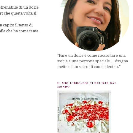
efrenabile di un dolce
t che questa volta si
capito il senso di
inile che ha come tema
"Fare un dolce é come raccontare una
storia a una persona speciale...Bisogna
metterci un sacco di cuore dentro."
IL MIO LIBRO-DOLCI DELIZIE DAL
MONDO