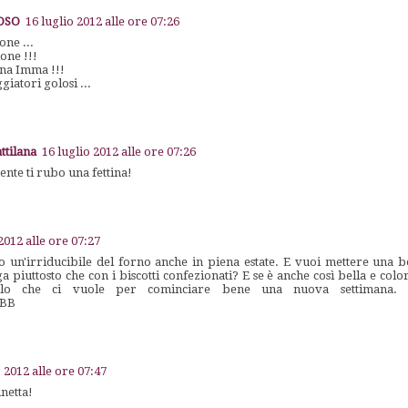
LOSO
16 luglio 2012 alle ore 07:26
one ...
one !!!
ana Imma !!!
giatori golosi ...
ttilana
16 luglio 2012 alle ore 07:26
nte ti rubo una fettina!
2012 alle ore 07:27
o un'irriducibile del forno anche in piena estate. E vuoi mettere una b
a piuttosto che con i biscotti confezionati? E se è anche così bella e col
lo che ci vuole per cominciare bene una nuova settimana. 
BB
o 2012 alle ore 07:47
inetta!