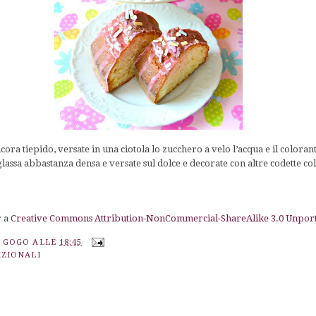
ora tiepido, versate in una ciotola lo zucchero a velo l’acqua e il coloran
assa abbastanza densa e versate sul dolce e decorate con altre codette co
r a
Creative Commons Attribution-NonCommercial-ShareAlike 3.0 Unport
A GOGO
ALLE
18:45
IZIONALI