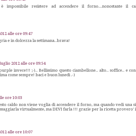
 impossibile resistere ad accendere il forno...nonostante il cal
2012 alle ore 09:47
egria e in dolcezza la settimana..brava!
luglio 2012 alle ore 09:54
urple invece!!! ;-).. Bellissimo questo ciambellone.. alto.. soffice.. e c
sima come sempre! baci e buon lunedì .-)
lle ore 10:03
esto caldo non viene voglia di accendere il forno, ma quando vedi una s
ssaggiarla virtualmente, ma DEVI farla !!! grazie per la ricetta provero' i
2012 alle ore 10:07