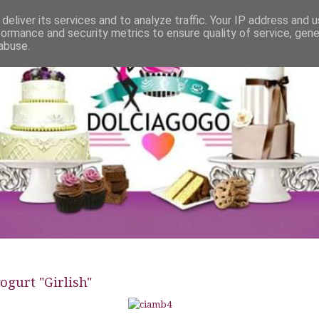
deliver its services and to analyze traffic. Your IP address and 
formance and security metrics to ensure quality of service, gen
abuse.
ogurt "Girlish"