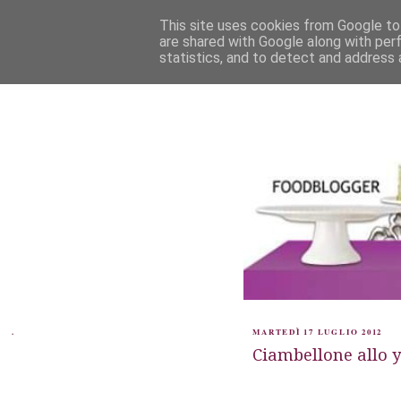
This site uses cookies from Google to 
are shared with Google along with per
statistics, and to detect and address 
.
MARTEDÌ 17 LUGLIO 2012
Ciambellone allo y