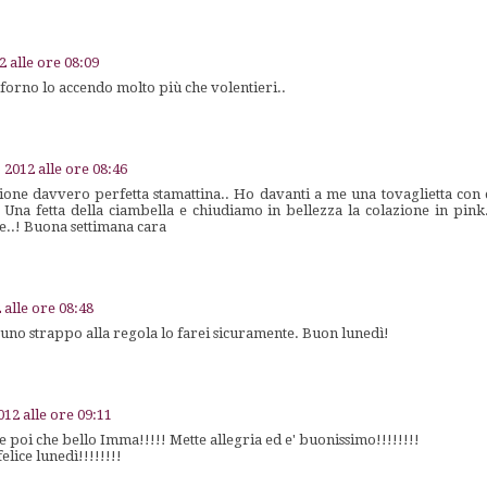
2 alle ore 08:09
l forno lo accendo molto più che volentieri..
o 2012 alle ore 08:46
one davvero perfetta stamattina.. Ho davanti a me una tovaglietta con d
 Una fetta della ciambella e chiudiamo in bellezza la colazione in pink
e..! Buona settimana cara
 alle ore 08:48
 uno strappo alla regola lo farei sicuramente. Buon lunedì!
012 alle ore 09:11
e poi che bello Imma!!!!! Mette allegria ed e' buonissimo!!!!!!!!
elice lunedì!!!!!!!!