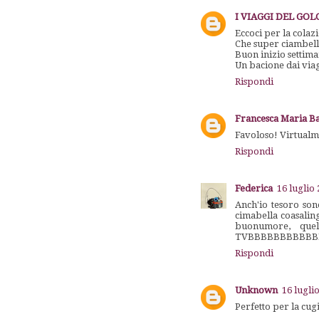
I VIAGGI DEL GO
Eccoci per la colazi
Che super ciambell
Buon inizio settim
Un bacione dai viag
Rispondi
Francesca Maria Ba
Favoloso! Virtualme
Rispondi
Federica
16 luglio 
Anch'io tesoro son
cimabella coasaling
buonumore, quel
TVBBBBBBBBBBB
Rispondi
Unknown
16 lugli
Perfetto per la cug