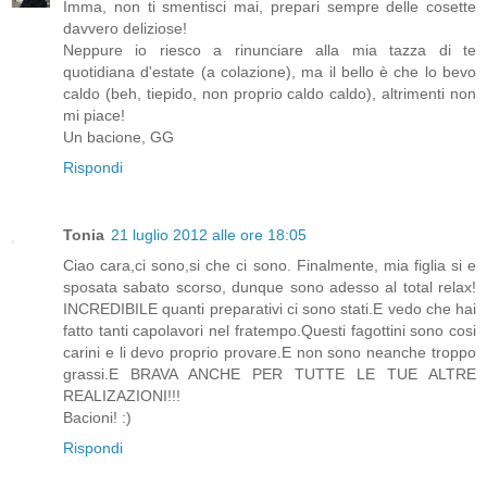
Imma, non ti smentisci mai, prepari sempre delle cosette
davvero deliziose!
Neppure io riesco a rinunciare alla mia tazza di te
quotidiana d'estate (a colazione), ma il bello è che lo bevo
caldo (beh, tiepido, non proprio caldo caldo), altrimenti non
mi piace!
Un bacione, GG
Rispondi
Tonia
21 luglio 2012 alle ore 18:05
Ciao cara,ci sono,si che ci sono. Finalmente, mia figlia si e
sposata sabato scorso, dunque sono adesso al total relax!
INCREDIBILE quanti preparativi ci sono stati.E vedo che hai
fatto tanti capolavori nel fratempo.Questi fagottini sono cosi
carini e li devo proprio provare.E non sono neanche troppo
grassi.E BRAVA ANCHE PER TUTTE LE TUE ALTRE
REALIZAZIONI!!!
Bacioni! :)
Rispondi