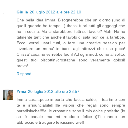
Giulia
20 luglio 2012 alle ore 22:10
Che bella idea Imma. Bisognerebbe che un giorno (uno di
quelli quando ho tempo...) tirassi fuori tutti gli aggeggi che
ho in cucina. Ma ci starebbero tutti sul tavolo? Mah! Ne ho
talmente tanti che anche il tavolo di sala non ce la farebbe.
Ecco, vorrei usarli tutti, o fare una creative session per
inventare un menu' in base agli attrezzi che uso poco!
Chissa' cosa ne verrebbe fuori! Ad ogni mod, come al solito,
questi tuoi biscottini/crostatine sono veramente golosi!
brava!
Rispondi
Yrma
20 luglio 2012 alle ore 23:57
Imma cara...poco importa che faccia caldo, il tea time con
te è irrinunciabile!!!!!le visioni che regali sono sempre
paradisiache!!!!e..le crostatine sono il mio dolce preferito (lo
so è banale ma...mi rendono felice:-))Ti mando un
abbraccio e ti auguro felicissimo w.e!!