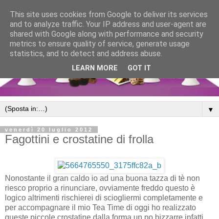
This site uses cookies from Google to deliver its services
and to analyze traffic. Your IP address and user-agent are
shared with Google along with performance and security
metrics to ensure quality of service, generate usage
statistics, and to detect and address abuse.
LEARN MORE
GOT IT
▼
venerdì 20 luglio 2012
Fagottini e crostatine di frolla
Nonostante il gran caldo io ad una buona tazza di tè non
riesco proprio a rinunciare, ovviamente freddo questo è
logico altrimenti rischierei di sciogliermi completamente e
per accompagnare il mio Tea Time di oggi ho realizzato
queste piccole crostatine dalla forma un po bizzarre infatti