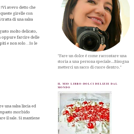
!!Vi avevo detto che
queste girelle con
tratta di una salsa
gusto molto delicato,
a oppure farcire delle
spiti e non solo…Io le
"Fare un dolce é come raccontare una
storia a una persona speciale...Bisogna
metterci un sacco di cuore dentro."
IL MIO LIBRO-DOLCI DELIZIE DAL
MONDO
re una salsa liscia ed
l'impasto morbido
e il sale. Si mantiene