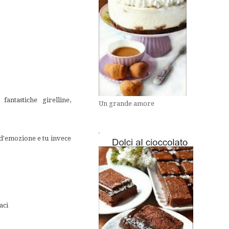
antastiche girelline,
Un grande amore
.
a d'emozione e tu invece
aci