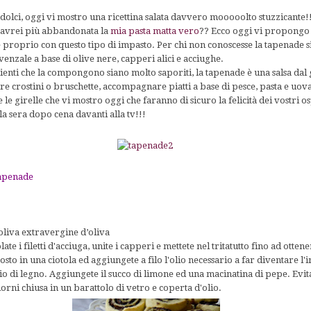
 dolci, oggi vi mostro una ricettina salata davvero mooooolto stuzzicante!
’avrei più abbandonata la
mia pasta matta vero
?? Ecco oggi vi propongo 
e proprio con questo tipo di impasto. Per chi non conoscesse la tapenade si 
nzale a base di olive nere, capperi alici e acciughe.
ienti che la compongono siano molto saporiti, la tapenade è una salsa dal 
re crostini o bruschette, accompagnare piatti a base di pesce, pasta e uov
e le girelle che vi mostro oggi che faranno di sicuro la felicità dei vostri o
la sera dopo cena davanti alla tv!!!
tapenade
’oliva extravergine d’oliva
late i filetti d'acciuga, unite i capperi e mettete nel tritatutto fino ad ottene
to in una ciotola ed aggiungete a filo l'olio necessario a far diventare 
 di legno. Aggiungete il succo di limone ed una macinatina di pepe. Evitar
iorni chiusa in un barattolo di vetro e coperta d'olio.