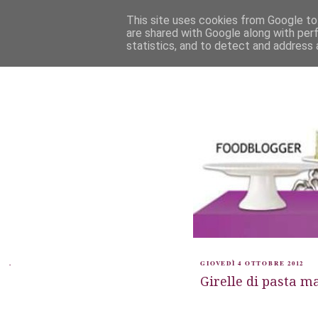
This site uses cookies from Google to 
are shared with Google along with per
statistics, and to detect and address 
.
GIOVEDÌ 4 OTTOBRE 2012
Girelle di pasta m