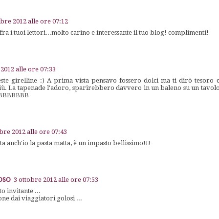
obre 2012 alle ore 07:12
fra i tuoi lettori...molto carino e interessante il tuo blog! complimenti!
 2012 alle ore 07:33
te girelline :) A prima vista pensavo fossero dolci ma ti dirò tesoro c
più. La tapenade l'adoro, sparirebbero davvero in un baleno su un tavol
BBBBBBBB
obre 2012 alle ore 07:43
 anch'io la pasta matta, è un impasto bellissimo!!!
LOSO
3 ottobre 2012 alle ore 07:53
o invitante ...
e dai viaggiatori golosi ...