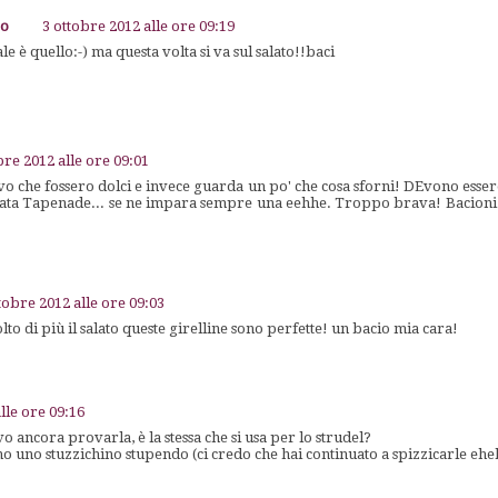
go
3 ottobre 2012 alle ore 09:19
le è quello:-) ma questa volta si va sul salato!!baci
bre 2012 alle ore 09:01
 che fossero dolci e invece guarda un po' che cosa sforni! DEvono essere 
ata Tapenade... se ne impara sempre una eehhe. Troppo brava! Bacioni
tobre 2012 alle ore 09:03
o di più il salato queste girelline sono perfette! un bacio mia cara!
lle ore 09:16
o ancora provarla, è la stessa che si usa per lo strudel?
no uno stuzzichino stupendo (ci credo che hai continuato a spizzicarle eh