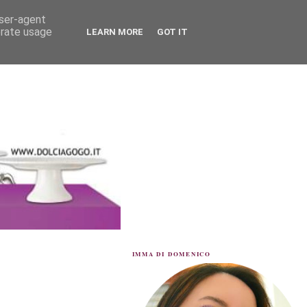
user-agent
erate usage
LEARN MORE
GOT IT
IMMA DI DOMENICO