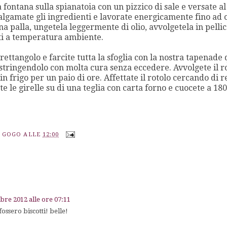
 fontana sulla spianatoia con un pizzico di sale e versate al 
algamate gli ingredienti e lavorate energicamente fino ad 
 palla, ungetela leggermente di olio, avvolgetela in pellico
ti a temperatura ambiente.
n rettangolo e farcite tutta la sfoglia con la nostra tapenade
 stringendolo con molta cura senza eccedere. Avvolgete il ro
in frigo per un paio di ore. Affettate il rotolo cercando di r
te le girelle su di una teglia con carta forno e cuocete a 18
A GOGO
ALLE
12:00
obre 2012 alle ore 07:11
fossero biscotti! belle!