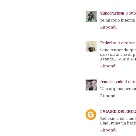
SimoCuriosa
3 ott
ps mi sono inserita 
Rispondi
Federica
3 ottobre
Sono stupende ques
stuzzica anche di 
grande, TVBBBB
Rispondi
franci e vale
3 ott
L'ho appena provata
Rispondi
I VIAGGI DEL GO
Bellissima idea molt
Ciao Imma un bacion
Rispondi