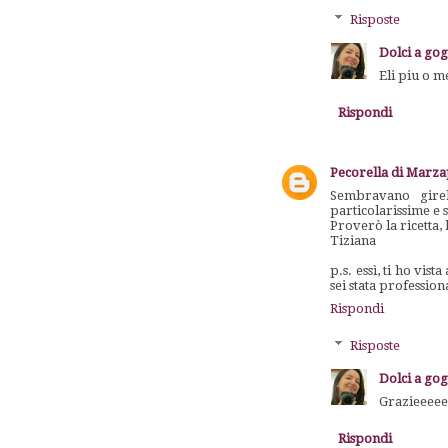
Risposte
Dolci a go
Eli piu o me
Rispondi
Pecorella di Marz
Sembravano girell
particolarissime e s
Proverò la ricetta, 
Tiziana
p.s. essì, ti ho vi
sei stata professio
Rispondi
Risposte
Dolci a go
Grazieeeee
Rispondi