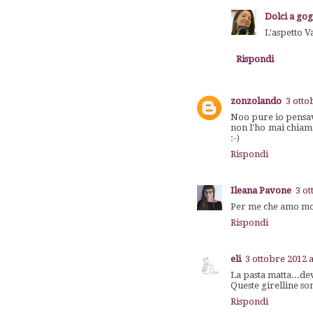
Dolci a go
L'aspetto Va
Rispondi
zonzolando
3 otto
Noo pure io pensavo
non l'ho mai chiam
:-)
Rispondi
Ileana Pavone
3 ot
Per me che amo molt
Rispondi
eli
3 ottobre 2012 a
La pasta matta...dev
Queste girelline so
Rispondi