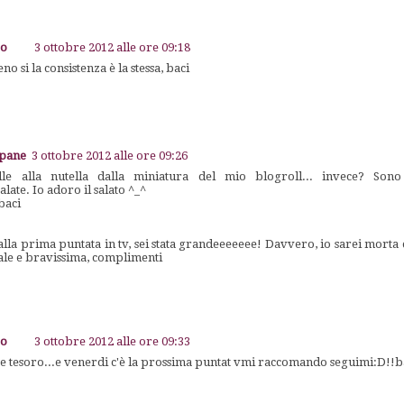
go
3 ottobre 2012 alle ore 09:18
no si la consistenza è la stessa, baci
apane
3 ottobre 2012 alle ore 09:26
e alla nutella dalla miniatura del mio blogroll... invece? Sono f
alate. Io adoro il salato ^_^
baci
sta alla prima puntata in tv, sei stata grandeeeeeee! Davvero, io sarei mort
nale e bravissima, complimenti
go
3 ottobre 2012 alle ore 09:33
e tesoro...e venerdi c'è la prossima puntat vmi raccomando seguimi:D!!b