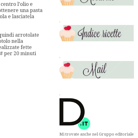
centro l’olio e
ottenere una pasta
la e lasciatela
.
 quindi arrotolate
tolo nella
ealizzate fette
0# per 20 minuti
.
.
Mi trovate anche nel Gruppo editoriale