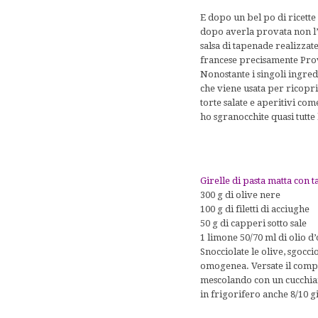
E dopo un bel po di ricette
dopo averla provata non l
salsa di tapenade realizzat
francese precisamente Prove
Nonostante i singoli ingred
che viene usata per ricopri
torte salate e aperitivi com
ho sgranocchite quasi tutte 
Girelle di pasta matta con 
300 g di olive nere
100 g di filetti di acciughe
50 g di capperi sotto sale
1 limone 50/70 ml di olio d
Snocciolate le olive, sgoccio
omogenea. Versate il compos
mescolando con un cucchiaio
in frigorifero anche 8/10 g