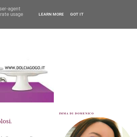
user-agent
erate usage
LEARN MORE
GOT IT
IMMA DI DOMENICO
losi.