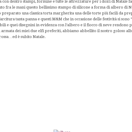
 con dentro stampi, formine e tutte le attrezzature per i dolci di Natale fa
o fra le mani questo bellissimo stampo di silicone a forma di albero di Na
 preparato una classica torta margherita una delle torte più facili da prep
rcitura tanta panna e questi M&M che in occasione delle festività si sono “
tibili e quei disegnini in evidenza con l’albero e il fiocco di neve rendono
i armata dei miei due elfi preferiti, abbiamo abbellito il nostro goloso a
 rossa…ed è subito Natale.