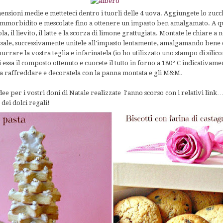
ensioni medie e metteteci dentro i tuorli delle 4 uova. Aggiungete lo zucche
ammorbidito e mescolate fino a ottenere un impasto ben amalgamato. A q
la, il lievito, il latte e la scorza di limone grattugiata. Montate le chiare a
 sale, successivamente unitele all'impasto lentamente, amalgamando ben
burrare la vostra teglia e infarinatela (io ho utilizzato uno stampo di sili
i essa il composto ottenuto e cuocete il tutto in forno a 180° C indicativam
tela raffreddare e decoratela con la panna montata e gli M&M.
 idee per i vostri doni di Natale realizzate l'anno scorso con i relativi li
r dei dolci regali!