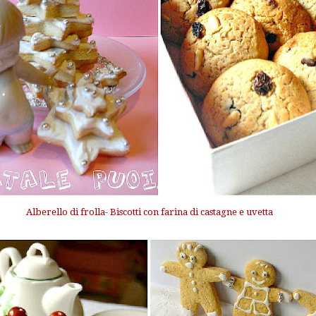
Alberello di frolla
-
Biscotti con farina di castagne e uvetta