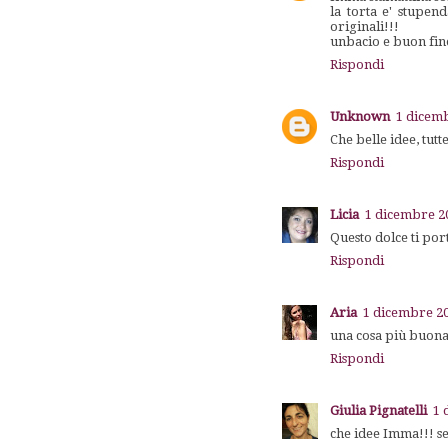
la torta e' stupen
originali!!!
unbacio e buon fin
Rispondi
Unknown
1 dicemb
Che belle idee, tutt
Rispondi
Licia
1 dicembre 20
Questo dolce ti por
Rispondi
Aria
1 dicembre 20
una cosa più buona 
Rispondi
Giulia Pignatelli
1 
che idee Imma!!! se