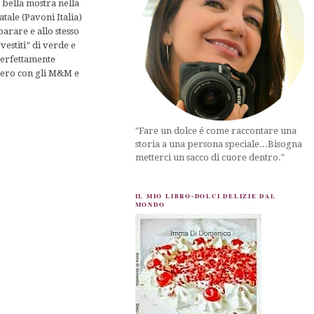
 bella mostra nella
tale (Pavoni Italia)
arare e allo stesso
vestiti” di verde e
 perfettamente
lbero con gli M&M e
"Fare un dolce é come raccontare una
storia a una persona speciale...Bisogna
metterci un sacco di cuore dentro."
IL MIO LIBRO-DOLCI DELIZIE DAL
MONDO