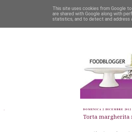
This site uses cookies from Google to 
are shared with Google along with per
statistics, and to detect and address 
.
DOMENICA 2 DICEMBRE 2012
Torta margherita ne