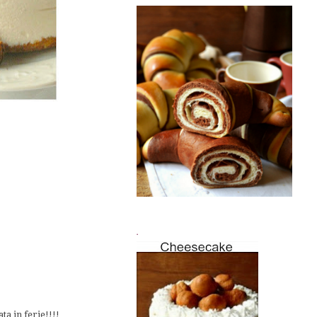
.
a in ferie!!!!