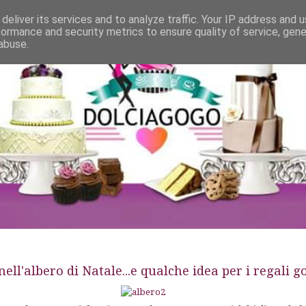
deliver its services and to analyze traffic. Your IP address and 
formance and security metrics to ensure quality of service, gen
abuse.
ll'albero di Natale...e qualche idea per i regali go