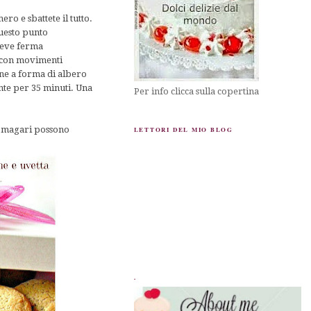
ro e sbattete il tutto.
uesto punto
 neve ferma
e con movimenti
cone a forma di albero
ente per 35 minuti. Una
Per info clicca sulla copertina
nk…magari possono
LETTORI DEL MIO BLOG
.