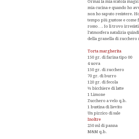
Ormai la mia scatola magica
mia cucina e quando ho avut
non ho saputo resistere. Ho
tempo più gustose e come fa
rosso…. Io li trovo irresis
l’atmosfera natalizia quind
della granella di zucchero
Torta margherita
150 gr. di farina tipo 00
4 uova
150 gr. di zucchero
70 gr. di burro
120 gr. di fecola
½ bicchiere di latte
1 Limone
Zucchero a velo q.b.
1 bustina di lievito
Un pizzico di sale
Inoltre
250 ml di panna
M&M q.b.