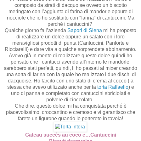
composto da strati di dacquoise ovvero un biscotto
meringato con l’aggiunta di farina di mandorle oppure di
nocciole che io ho sostituito con "farina" di cantuccini. Ma
perché i cantuccini?
Qualche giorno fa l’azienda
Sapori di Siena
mi ha proposto
di realizzare un dolce oppure un salato con i loro
meravigliosi prodotti di punta (Cantuccini, Panforte e
Ricciarelli) e dare vita a qualche sorprendete abbinamento.
Avevo già in mente di realizzare questo dolce quindi ho
pensato che i cantucci avendo all’interno le mandorle
sarebbero stati perfetti, quindi, li ho passati al mixer creando
una sorta di farina con la quale ho realizzato i due dischi di
dacquoise. Ho farcito con uno stato di crema al cocco (la
stessa che avevo utilizzato anche per la
torta Raffaello
) e
uno di panna e completato con cantuccini sbriciolati e
polvere di cioccolato.
Che dire, questo dolce mi ha conquistata perché è
piacevolissimo, croccantino e cremoso e vi garantisco che
farete un figurone quando lo porterete in tavola!
Gateau succès au coco e…Cantuccini