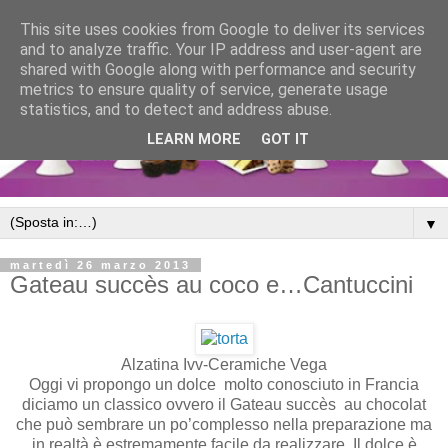
This site uses cookies from Google to deliver its services
and to analyze traffic. Your IP address and user-agent are
shared with Google along with performance and security
metrics to ensure quality of service, generate usage
statistics, and to detect and address abuse.
LEARN MORE
GOT IT
▼
martedì 26 marzo 2013
Gateau succès au coco e…Cantuccini
Alzatina Ivv-Ceramiche Vega
Oggi vi propongo un dolce molto conosciuto in Francia
diciamo un classico ovvero il Gateau succès au chocolat
che può sembrare un po’complesso nella preparazione ma
in realtà è estremamente facile da realizzare. Il dolce è