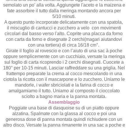
semolato un po’ alla volta. Aggiungete l'aceto e la maizena e
fate assorbire il tutto dalla meringa montando ancora per
5/10 minuti.
A questo punto incorporate delicatamente con una spatola,
il miscuglio di cantucci e zucchero a velo con movimenti
circolari dal basso verso l'alto. Coprite una placca da forno
con carta da forno e disegnate 2 cerchi(magari aiutandovi
con una tortiera) di circa 16/18 cm°.
Girate il foglio al rovescio e con l’aiuto di una sac à poche
oppure semplicemente con un cucchiaio, versate la meringa
sul foglio di carta ricoprendo i 2 cerchi disegnati. Cuocete a
180° per 10-15 minuti. Lasciar raffreddare su una griglia. Nel
frattempo preparate la crema al cocco mescolando in una
ciotola la ricotta con il mascarpone e lo zucchero. Uniamo le
mandorle, i wafer sbriciolati e la farina di cocco e
amalgamiamo il tutto. Uniamo al composto il cioccolato
sciolto a bagno maria e la panna montata.
Assemblaggio
Poggiate una base di dasquoise su di un piatto oppure
alzatina. Spalmate con la glassa al cocco e poi una
generosa dose di panna montata quindi richiudere con un
altro disco. Versate la panna rimanente in una sac a poche e