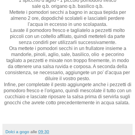
1 spicchio d’aglio - 1 piccolo pomodoro fresco
sale q.b. origano q.b. basilico q.b.
Mettete i pomodori secchi a bagno in acqua tiepida per
almeno 2 ore, dopodiché scolateli e lasciateli perdere
l'acqua in eccesso in uno scolapasta.
Lavate il pomodoro fresco e tagliatelo a pezzetti molto
piccoli con un coltello affilato, quindi metteteli da parte
senza condirli per utilizzarli successivamente.
Ora mettete i pomodori secchi in un frullatore insieme a
mandorle, pinoli, aglio, sale, basilico, olio e pecorino
tagliato a pezzetti e mixate non troppo finemente, in modo
da ottenere una salsa ruvida e corposa. A seconda della
consistenza, se necessario, aggiungete un po' d'acqua per
diluire il vostro pesto.
Infine, per completate il pesto aggiungete anche i pezzetti di
pomodoro fresco e l'origano, quindi mescolate il tutto con un
cucchiaio e lasciate riposare la salsa prima di servirla sugli
gnocchi che avrete cotto precedentemente in acqua salata.
Dolci a gogo
alle
09:30