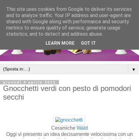
This site uses cookies from Google to deliver its services
and to analyze traffic. Your IP address and user-agent are
shared with Google along with performance and security
metrics to ensure quality of service, generate usage
statistics, and to detect and address abuse.
LEARN MORE
GOT IT
▼
giovedì 4 aprile 2013
Gnocchetti verdi con pesto di pomodori
secchi
Ceramiche
Wald
Oggi vi presento un idea decisamente velocissima con un