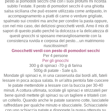
pesto ai pomodoti secchi che con i suoi profumi mi ricorda
subito l’estate. Il pesto di pomodori secchi è una ghiotta
salsa siciliana che può essere utilizzata come antipasto, in
accompagnamento a piatti di carne o verdure grigliate,
spalmato sui crostini ma anche per condire la pasta oppure,
con nel mio caso, dei deliziosi gnocchetti verdi. Amo il mix di
sapori di questo piatto perché la dolcezza e la delicatezza di
questi gnocchi si sposano meravigliosamente con la
consistenza ruvida e corposa del pesto…un matrimonio
riuscitissimo!!
Gnocchetti verdi con pesto di pomodori secchi
Per 4 persone
Per gli gnocchi
300 g di spinaci -70 g di farina
500g di patate - Sale q.b.
Mondate gli spinaci e, in una casseruola dai bordi alti, fateli
lessare in poca acqua salata. In un'altra pentola fate cuocere
le patate mettendole a lessare con la buccia per 30-40
minuti. A cottura ultimata, scolate gli spinaci e strizzateli per
bene quindi mettete gli spinaci su un tagliere e tritateli con
un coltello. Quando anche le patate saranno cotte, lasciatele
raffreddare per qualche minuto e sbucciatele. Schiacciatele
con uno schiaccia patate e disponete la purea ottenuta su