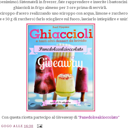
benissimo).Sistemateli in freezer, fate rapprendere e inserite i bastoncini 
ghiaccioli in frigo almeno per 3 ore prima di servirli.
o sciroppo d'acero realizzando uno sciroppo con acqua, limone e zucchero(
 e 50 g di zucchero) farlo sciogliere sul fuoco, lasciarlo intiepidire e unirl
Con questa ricetta partecipo al Giveaway di
"Panedolcealcioccolato"
A GOGO
ALLE
16:30