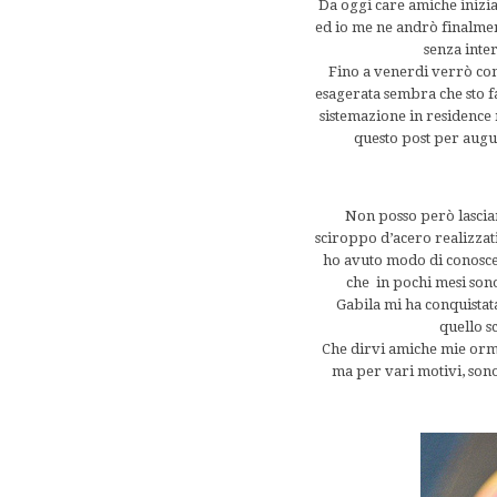
Da oggi care amiche inizia
ed io me ne andrò finalment
senza inter
Fino a venerdi verrò com
esagerata sembra che sto f
sistemazione in residence 
questo post per augur
Non posso però lasciar
sciroppo d’acero realizzat
ho avuto modo di conoscer
che in pochi mesi sono
Gabila mi ha conquistata
quello s
Che dirvi amiche mie orma
ma per vari motivi, sono