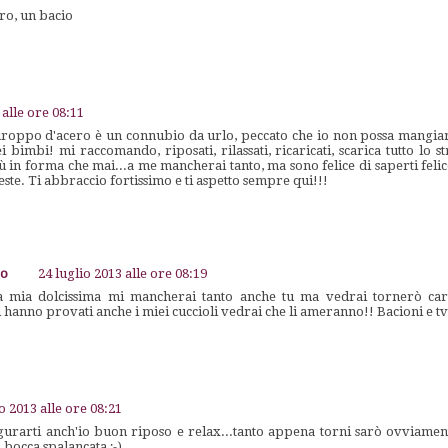
ro, un bacio
 alle ore 08:11
ciroppo d'acero è un connubio da urlo, peccato che io non possa mangiar
 bimbi! mi raccomando, riposati, rilassati, ricaricati, scarica tutto lo stre
ù in forma che mai...a me mancherai tanto, ma sono felice di saperti felic
este. Ti abbraccio fortissimo e ti aspetto sempre qui!!!
go
24 luglio 2013 alle ore 08:19
 mia dolcissima mi mancherai tanto anche tu ma vedrai tornerò caric
li hanno provati anche i miei cuccioli vedrai che li ameranno!! Bacioni e 
o 2013 alle ore 08:21
rarti anch'io buon riposo e relax...tanto appena torni sarò ovviament
 bocca spalancata ;-)