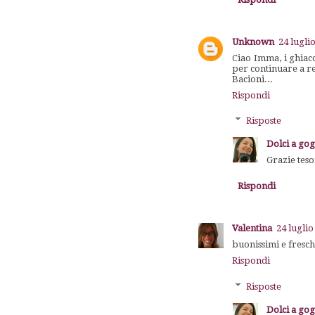
Unknown
24 lugli
Ciao Imma, i ghiacc
per continuare a reg
Bacioni...
Rispondi
Risposte
Dolci a go
Grazie teso
Rispondi
Valentina
24 luglio
buonissimi e fresch
Rispondi
Risposte
Dolci a go