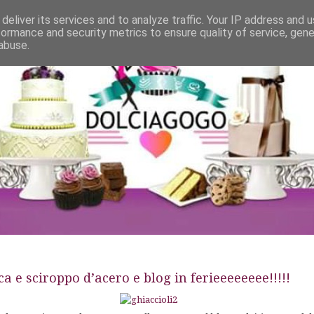
deliver its services and to analyze traffic. Your IP address and 
formance and security metrics to ensure quality of service, gen
abuse.
ca e sciroppo d’acero e blog in ferieeeeeeee!!!!!