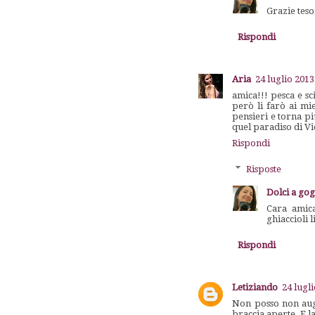
Grazie teso
Rispondi
Aria
24 luglio 2013
amica!!! pesca e s
però li farò ai miei
pensieri e torna pi
quel paradiso di Vi
Rispondi
Risposte
Dolci a go
Cara amica
ghiaccioli 
Rispondi
Letiziando
24 lugli
Non posso non augu
braccia aperte. E la