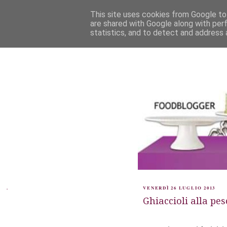
This site uses cookies from Google to 
are shared with Google along with per
statistics, and to detect and address 
.
VENERDÌ 26 LUGLIO 2013
Ghiaccioli alla pes