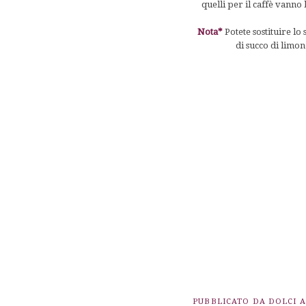
quelli per il caffè vanno 
Nota*
Potete sostituire l
di succo di limone
PUBBLICATO DA
DOLCI 