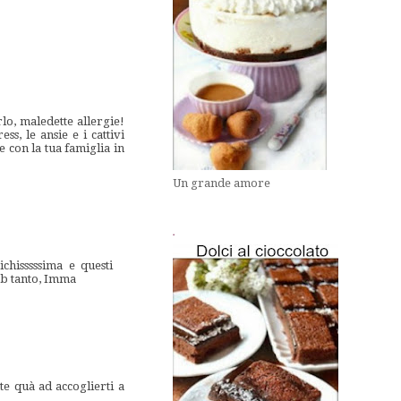
lo, maledette allergie!
ss, le ansie e i cattivi
e con la tua famiglia in
Un grande amore
.
hisssssima e questi
tvb tanto, Imma
e quà ad accoglierti a