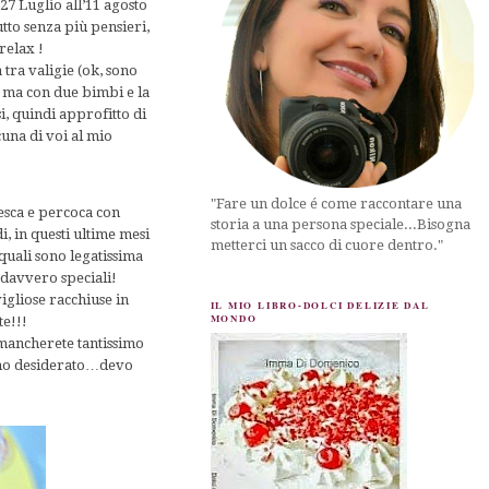
7 Luglio all’11 agosto
tto senza più pensieri,
relax !
tra valigie (ok, sono
e ma con due bimbi e la
, quindi approfitto di
cuna di voi al mio
"Fare un dolce é come raccontare una
esca e percoca con
storia a una persona speciale...Bisogna
i, in questi ultime mesi
metterci un sacco di cuore dentro."
quali sono legatissima
 davvero speciali!
igliose racchiuse in
IL MIO LIBRO-DOLCI DELIZIE DAL
MONDO
te!!!
mancherete tantissimo
te ho desiderato…devo