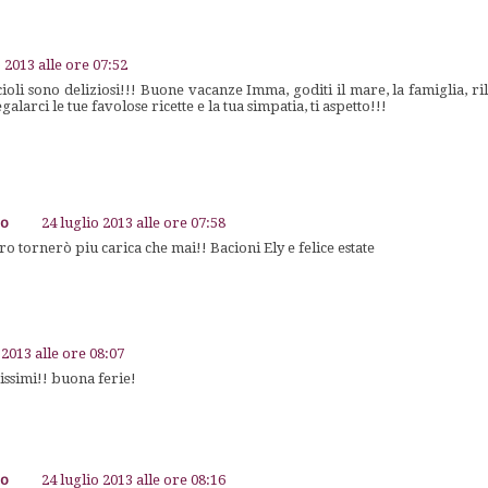
o 2013 alle ore 07:52
ioli sono deliziosi!!! Buone vacanze Imma, goditi il mare, la famiglia, ri
alarci le tue favolose ricette e la tua simpatia, ti aspetto!!!
go
24 luglio 2013 alle ore 07:58
ro tornerò piu carica che mai!! Bacioni Ely e felice estate
 2013 alle ore 08:07
issimi!! buona ferie!
go
24 luglio 2013 alle ore 08:16