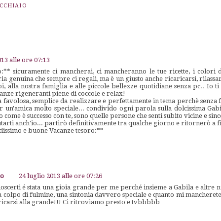
UCCHIAIO
013 alle ore 07:13
** sicuramente ci mancherai, ci mancheranno le tue ricette, i colori 
gria genuina che sempre ci regali, ma è un giusto anche ricaricarsi, rilassa
i, alla nostra famiglia e alle piccole bellezze quotidiane senza pc.. Io t
anze rigeneranti piene di coccole e relax!
ta favolosa, semplice da realizzare e perfettamente in tema perchè senza f
r un'amica molto speciale... condivido ogni parola sulla dolcissima Gab
 come è successo con te, sono quelle persone che senti subito vicine e sin
tarti anch'io... partirò definitivamente tra qualche giorno e ritornerò a fi
dissimo e buone Vacanze tesoro:**
go
24 luglio 2013 alle ore 07:26
scerti é stata una gioia grande per me perché insieme a Gabila e altre 
 colpo di fulmine, una sintonia davvero speciale e quanto mi mancherete 
aricarsi alla grande!!! Ci ritroviamo presto e tvbbbbb