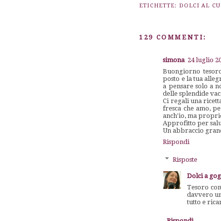
ETICHETTE:
DOLCI AL C
129 COMMENTI:
simona
24 luglio 2
Buongiorno tesoro:
posto e la tua alle
a pensare solo a no
delle splendide vac
Ci regali una ricet
fresca che amo, pe
anch'io, ma proprio
Approfitto per salu
Un abbraccio gran
Rispondi
Risposte
Dolci a go
Tesoro cono
davvero un
tutto e ric
Rispondi