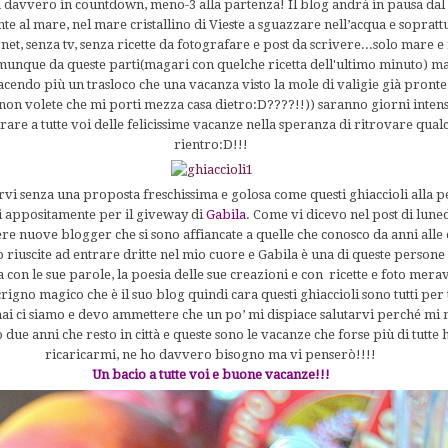
 davvero in countdown, meno-3 alla partenza! Il blog andrà in pausa dal 2
e al mare, nel mare cristallino di Vieste a sguazzare nell’acqua e soprattu
net, senza tv, senza ricette da fotografare e post da scrivere...solo mare e 
unque da queste parti(magari con quelche ricetta dell'ultimo minuto) ma 
acendo più un trasloco che una vacanza visto la mole di valigie già pront
non volete che mi porti mezza casa dietro:D????!!)) saranno giorni intensi
are a tutte voi delle felicissime vacanze nella speranza di ritrovare qual
rientro:D!!!
vi senza una proposta freschissima e golosa come questi ghiaccioli alla p
i appositamente per il giveway di
Gabila
. Come vi dicevo nel post di luned
e nuove blogger che si sono affiancate a quelle che conosco da anni alle 
 riuscite ad entrare dritte nel mio cuore e Gabila è una di queste persone
 con le sue parole, la poesia delle sue creazioni e con ricette e foto merav
crigno magico che è il suo blog quindi cara questi ghiaccioli sono tutti per 
i ci siamo e devo ammettere che un po’ mi dispiace salutarvi perché mi 
 due anni che resto in città e queste sono le vacanze che forse più di tut
ricaricarmi, ne ho davvero bisogno ma vi penserò!!!!
Un bacio a tutte voi e buone vacanze!!!