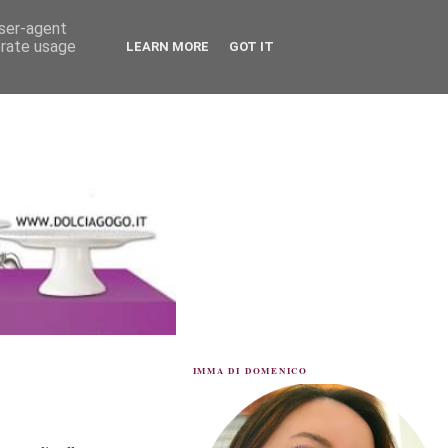
user-agent
erate usage
LEARN MORE
GOT IT
IMMA DI DOMENICO