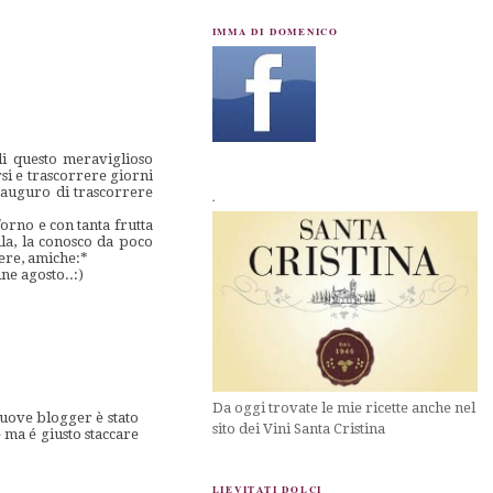
IMMA DI DOMENICO
di questo meraviglioso
rsi e trascorrere giorni
i auguro di trascorrere
.
orno e con tanta frutta
ila, la conosco da poco
cere, amiche:*
ne agosto..:)
Da oggi trovate le mie ricette anche nel
nuove blogger è stato
sito dei Vini Santa Cristina
ma é giusto staccare
LIEVITATI DOLCI