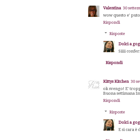
Valentina
30 sette
wow questo e' puto
Rispondi
Risposte
Dolci a go
Siiii confe
Rispondi
Kittys Kitchen
30 s
ok svengo! E' trop
Buona settimana I
Rispondi
Risposte
Dolci a go
E si cara è