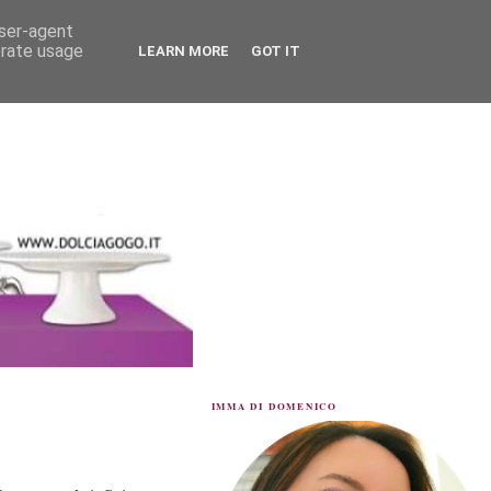
user-agent
erate usage
LEARN MORE
GOT IT
IMMA DI DOMENICO