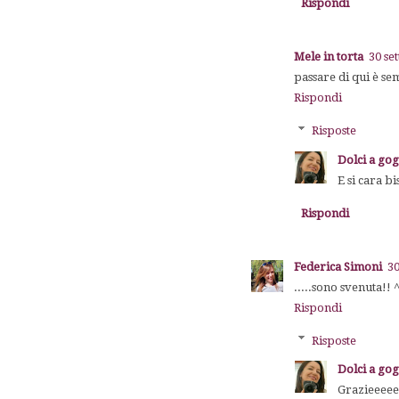
Rispondi
Mele in torta
30 se
passare di qui è se
Rispondi
Risposte
Dolci a go
E si cara b
Rispondi
Federica Simoni
30
.....sono svenuta!
Rispondi
Risposte
Dolci a go
Grazieeeee