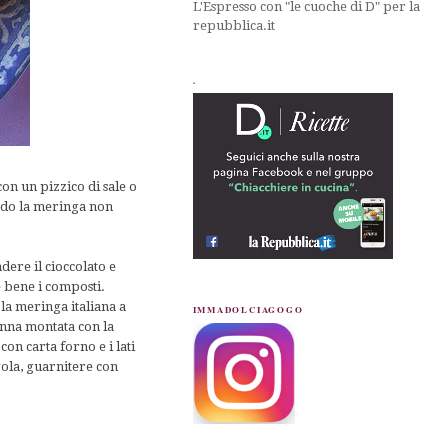
L'Espresso con "le cuoche di D" per la
repubblica.it
.
n un pizzico di sale o
ndo la meringa non
dere il cioccolato e
e bene i composti.
la meringa italiana a
IMMADOLCIAGOGO
anna montata con la
on carta forno e i lati
vola, guarnitere con