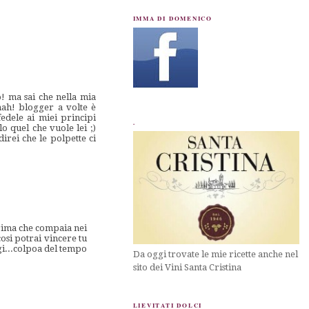
IMMA DI DOMENICO
o! ma sai che nella mia
mah! blogger a volte è
edele ai miei principi
.
o quel che vuole lei ;)
irei che le polpette ci
prima che compaia nei
cosi potrai vincere tu
ggi...colpoa del tempo
Da oggi trovate le mie ricette anche nel
sito dei Vini Santa Cristina
LIEVITATI DOLCI