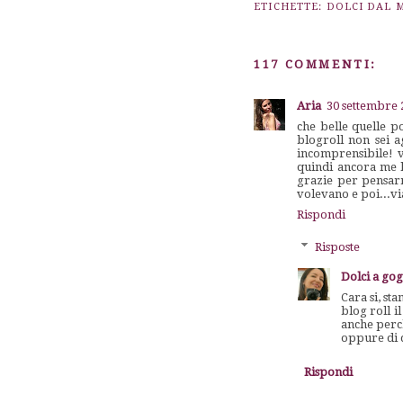
ETICHETTE:
DOLCI DAL
117 COMMENTI:
Aria
30 settembre 
che belle quelle po
blogroll non sei a
incomprensibile! v
quindi ancora me li
grazie per pensarmi
volevano e poi...via
Rispondi
Risposte
Dolci a go
Cara si, st
blog roll i
anche perch
oppure di 
Rispondi