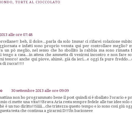
 MONDO
,
TORTE AL CIOCCOLATO
2013 alle ore 07:48
rcellane!! beh, il dolce...parla da solo Imma! ci rifarei colazione subit
ggiornata e infatti sono proprio venuta qui per controllare meglio? 
a un pò meglio, nel senso che ho sbollito la rabbia ma sono rimasta f
 tengo a casa...in attesa che ammetta di venirmi incontro e non fare sol
 tesoro! anche qui piove, ahimè, già da ieri...e oggi fa pure freddo...d
 di zucca!!!!!
go
30 settembre 2013 alle ore 09:09
amattina non ho programmato bene il post quindi si è sballato l'orario e 
l mio ci mette una vita!!!Brava Aria resta sempre fedele alle tue idee solo 
è è un tuo diritto!!Siiii...che tristezza questo tempo e io sono cosi giù o
questa testa che continua a girarmi:D!!Un bacioneee