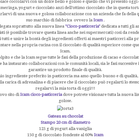
piace coccolarvi con un dolce bello e goloso e quello che vi presento oggi è
meringa, yogurt e cioccolato anzi dell’ottimo cioccolato che in questa tor
larvi di una nuova e golosa collaborazione con un azienda che fa della qua
suo marchio di fabbrica ovvero la
Icam
.
legata soprattutto alla nuova linea
"Cioco-pasticceria"
dedicata a tutti gli 
isti (è possibile trovare questa linea anche nei supermercati) cosi da ren
 tutti e unire la bontà degli ingredienti offerti ai maestri pasticceri alla pr
tare nella propria cucina con il cioccolato di qualità superiore come que
Icam.
lpito e che la Icam segue tutte le fasi della produzione di cacao e cioccolat
e ha instaurato collaborazioni con le comunità locali, sia le fasi successive 
garantire un prodotto finale di qualità.
 mio ingrediente preferito in pasticceria ma amo quello buono e di qualità
lla carica di adrenalina e di piacere che il cioccolato può regalarti lo stes
regalarvi la mia torta di oggi!!!
uovo sito di
Icam cioco-pasticceria
dove potrete visionare tutta la nuova lin
golose.
Gateau au chocolat
Stampo 20 cm di diametro
125 g di yogurt alla vaniglia
150 g di cioccolato fondente al 60%
Icam