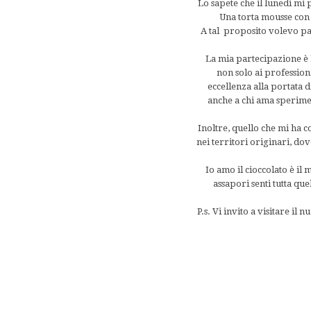
Lo sapete che il lunedi mi 
Una torta mousse con 
A tal proposito volevo par
La mia partecipazione è 
non solo ai profession
eccellenza alla portata di
anche a chi ama sperimen
Inoltre, quello che mi ha co
nei territori originari, dov
Io amo il cioccolato è il
assapori senti tutta que
P.s. Vi invito a visitare il n