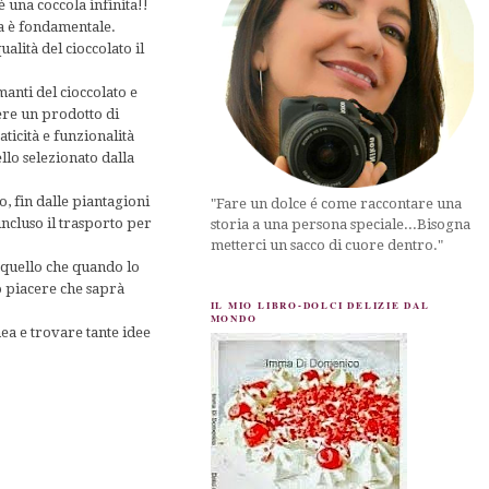
 una coccola infinita!!
ta è fondamentale.
lità del cioccolato il
amanti del cioccolato e
dere un prodotto di
aticità e funzionalità
llo selezionato dalla
o, fin dalle piantagioni
"Fare un dolce é come raccontare una
incluso il trasporto per
storia a una persona speciale...Bisogna
metterci un sacco di cuore dentro."
, quello che quando lo
so piacere che saprà
IL MIO LIBRO-DOLCI DELIZIE DAL
MONDO
ea e trovare tante idee