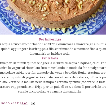
Per la meringa
acqua e zucchero portandoli a 121°C. Cominciare a montare gli albumi co
 quindi aggiungere lo sciroppo a filo, continuando a montare fino a qua
diventarà ben lucida e soda.
Per la torta
ina per 30 minuti quindi scioglierla in 30 ml di acqua o liquore, caldi. Fon
. Unire lo yogurt al cioccolato fuso mescolando in modo da far amalgamar
 mescolare subito per far in modo che venga ben distribuita. Aggiungere 
a al composto di yogurt e cioccolato con estrema delicatezza, infine la p
colato. Versare la mousse nello stampo a cerchio apribile(foderare la base c
e lasciare rapprendere in frigo per un paio di ore. Prima di portarla in ta
scaglie di cioccolato e granella di mandorla.
A GOGO
ALLE
14:00