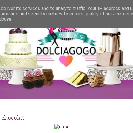
deliver its services and to analyze traffic. Your IP address and 
formance and security metrics to ensure quality of service, gen
abuse.
 chocolat