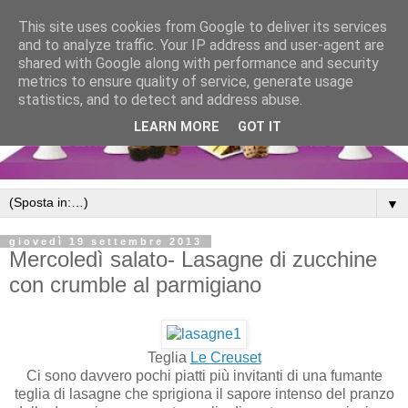
This site uses cookies from Google to deliver its services
and to analyze traffic. Your IP address and user-agent are
shared with Google along with performance and security
metrics to ensure quality of service, generate usage
statistics, and to detect and address abuse.
LEARN MORE
GOT IT
▼
giovedì 19 settembre 2013
Mercoledì salato- Lasagne di zucchine
con crumble al parmigiano
Teglia
Le Creuset
Ci sono davvero pochi piatti più invitanti di una fumante
teglia di lasagne che sprigiona il sapore intenso del pranzo