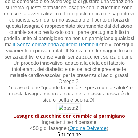
della domenica e se avete voglia di gustare una variazione
sul tema, queste fantastiche lasagne con le zucchine sono
una scelta azzeccatissima!Il loro gusto delicato e saporito vi
conquisterà sin dal primo assaggio e il punto di forza di
questa lasagna è rappresentato sicuramente dal delizioso
crumble salato realizzato con il pane grattugiato fritto in
padella unito al parmigiano ma non un parmigiano qualsiasi
ma
Il Senza dell’azienda agricola Bertinelli
che vi consiglio
vivamente di provare infatti Il Senza e un formaggio fresco
senza additivi e conservanti, senza zuccheri, senza glutine.
Un prodotto innovativo, adatto alla dieta dei lattosio
intolleranti, dei diabetici e dei celiaci che previene le
malattie cardiovascolari per la presenza di acidi grassi
Omega 3.
E' il caso di dire "quando la bontà si sposa con la salute" e
questa lasagna meno calorica della classica rossa, è di
sicuro bella e buona:D!!
Lasagne di zucchine con crumble al parmigiano
Ingredienti per 4 persone
450 g di lasagne (
Ondine Delverde
)
5 zucchine