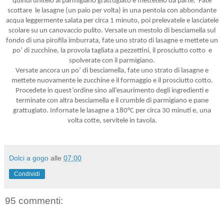
quindi unitelo al parmigiano grattugiato e mettetelo da parte.
Fate
scottare
le lasagne (un paio per volta) in una pentola con abbondante
acqua leggermente salata per circa 1 minuto, poi prelevatele e lasciatele
scolare su un canovaccio pulito. Versate un mestolo di besciamella sul
fondo di una pirofila imburrata, fate uno strato di lasagne e mettete un
po’ di zucchine, la provola tagliata a pezzettini, il prosciutto cotto
e
spolverate con il parmigiano.
Versate ancora un po’ di besciamella, fate uno strato di lasagne e
mettete nuovamente le zucchine e il formaggio e il prosciutto cotto.
Procedete in quest’ordine sino all’esaurimento degli ingredienti e
terminate con altra besciamella e il crumble di parmigiano e pane
grattugiato.
Infornate le lasagne a 180°C per circa 30 minuti e, una
volta cotte, servitele in tavola.
Dolci a gogo
alle
07:00
Condividi
95 commenti: