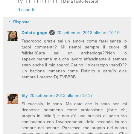
TVTTTTTTTTTTTTTTTB ma tanto tesoro!
Rispondi
Risposte
Dolci a gogo
20 settembre 2013 alle ore 10:10
Tesoroooo grazie sei un amore come farei senza io
tuopi commenti!? Mi riempi sempre il cuore di
felicità!!Cara sei un archeologa??Non lo
sapevo,mamma mia che lavoro affascinante è sempre
stato anche il mio sogno!!Carino il triceratopo vero:D??
Un bacione immenso come l'infinito e oltre(lo dice
sempre Lorenzo:D).TVBBBB
Ely
20 settembre 2013 alle ore 12:17
Si cucciola, lo sono. Ma dato che lo stato non mi
riconosce nemmeno come professione (forte eh,
proprio in Italia!!) e non c'è una briciola di posto sto
continuando con l'avanzamento della seconda laurea
sempre nel settore. Pazzesco che proprio nel nostro
paese non ci sia spazio per la mia categoria..! Che