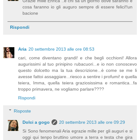
Grazie mille Enrica ..e chi sà un giorno dove saranno e
cosa faranno io gli auguro sempre di essere felici!!un
bacione
Rispondi
Aria
20 settembre 2013 alle ore 08:53
cari, come diventano grandi! e che begli occhioni! Allora
augurissimi al tuo prinipino rubacuori...e io non conoscevo
questo dolcetto ma la tua descrizione...è come se me li
avesse fattoi assaggiare...riesco a sentire i profumi! e quella
teiera, Imma, quella teiera graziosissima e romantica...fa
troppo primavera, ne vogliamo parlare????
Rispondi
Risposte
Dolci a gogo
20 settembre 2013 alle ore 09:29
Si Sono fenomenali Aria egrazie mille per gli auguri e si
oggi qui tenpo bruttino umore a terra e testa che gira