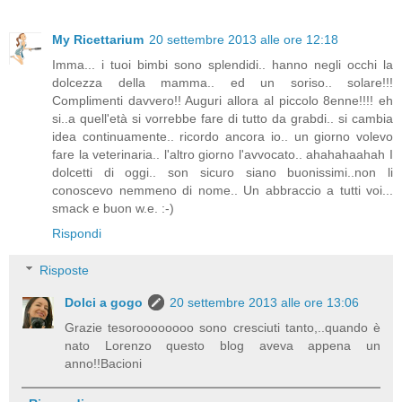
My Ricettarium
20 settembre 2013 alle ore 12:18
Imma... i tuoi bimbi sono splendidi.. hanno negli occhi la
dolcezza della mamma.. ed un soriso.. solare!!!
Complimenti davvero!! Auguri allora al piccolo 8enne!!!! eh
si..a quell'età si vorrebbe fare di tutto da grabdi.. si cambia
idea continuamente.. ricordo ancora io.. un giorno volevo
fare la veterinaria.. l'altro giorno l'avvocato.. ahahahaahah I
dolcetti di oggi.. son sicuro siano buonissimi..non li
conoscevo nemmeno di nome.. Un abbraccio a tutti voi...
smack e buon w.e. :-)
Rispondi
Risposte
Dolci a gogo
20 settembre 2013 alle ore 13:06
Grazie tesoroooooooo sono cresciuti tanto,..quando è
nato Lorenzo questo blog aveva appena un
anno!!Bacioni