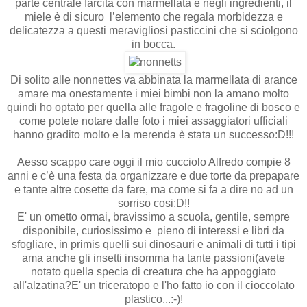
parte centrale farcita con marmellata e negli ingredienti, il
miele è di sicuro l’elemento che regala morbidezza e
delicatezza a questi meravigliosi pasticcini che si sciolgono
in bocca.
Di solito alle nonnettes va abbinata la marmellata di arance
amare ma onestamente i miei bimbi non la amano molto
quindi ho optato per quella alle fragole e fragoline di bosco e
come potete notare dalle foto i miei assaggiatori ufficiali
hanno gradito molto e la merenda è stata un successo:D!!!
Aesso scappo care oggi il mio cucciolo
Alfredo
compie 8
anni e c’è una festa da organizzare e due torte da prepapare
e tante altre cosette da fare, ma come si fa a dire no ad un
sorriso cosi:D!!
E' un ometto ormai, bravissimo a scuola, gentile, sempre
disponibile, curiosissimo e pieno di interessi e libri da
sfogliare, in primis quelli sui dinosauri e animali di tutti i tipi
ama anche gli insetti insomma ha tante passioni(avete
notato quella specia di creatura che ha appoggiato
all'alzatina?E' un triceratopo e l'ho fatto io con il cioccolato
plastico...:-)!