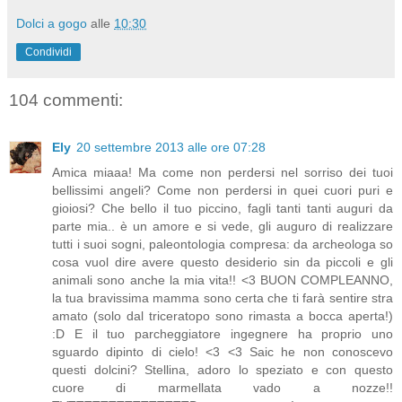
Dolci a gogo
alle
10:30
Condividi
104 commenti:
Ely
20 settembre 2013 alle ore 07:28
Amica miaaa! Ma come non perdersi nel sorriso dei tuoi
bellissimi angeli? Come non perdersi in quei cuori puri e
gioiosi? Che bello il tuo piccino, fagli tanti tanti auguri da
parte mia.. è un amore e si vede, gli auguro di realizzare
tutti i suoi sogni, paleontologia compresa: da archeologa so
cosa vuol dire avere questo desiderio sin da piccoli e gli
animali sono anche la mia vita!! <3 BUON COMPLEANNO,
la tua bravissima mamma sono certa che ti farà sentire stra
amato (solo dal triceratopo sono rimasta a bocca aperta!)
:D E il tuo parcheggiatore ingegnere ha proprio uno
sguardo dipinto di cielo! <3 <3 Saic he non conoscevo
questi dolcini? Stellina, adoro lo speziato e con questo
cuore di marmellata vado a nozze!!