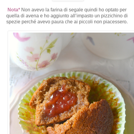
Nota*
Non avevo la farina di segale quindi ho optato per
quella di avena e ho aggiunto all’impasto un pizzichino di
spezie perché avevo paura che ai piccoli non piacessero.