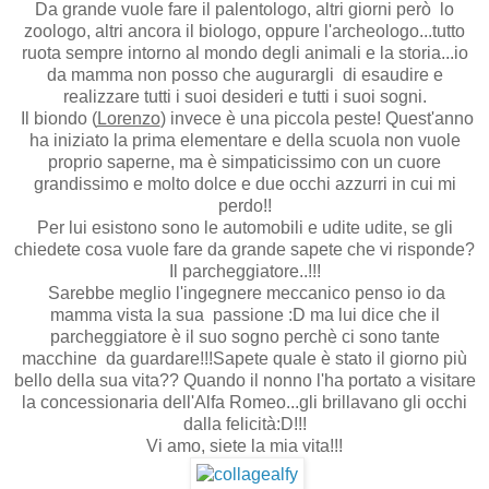
Da grande vuole fare il palentologo, altri giorni però lo
zoologo, altri ancora il biologo, oppure l'archeologo...tutto
ruota sempre intorno al mondo degli animali e la storia...io
da mamma non posso che augurargli di esaudire e
realizzare tutti i suoi desideri e tutti i suoi sogni.
Il biondo (
Lorenzo
) invece è una piccola peste! Quest'anno
ha iniziato la prima elementare e della scuola non vuole
proprio saperne, ma è simpaticissimo con un cuore
grandissimo e molto dolce e due occhi azzurri in cui mi
perdo!!
Per lui esistono sono le automobili e udite udite, se gli
chiedete cosa vuole fare da grande sapete che vi risponde?
Il parcheggiatore..!!!
Sarebbe meglio l'ingegnere meccanico penso io da
mamma vista la sua passione :D ma lui dice che il
parcheggiatore è il suo sogno perchè ci sono tante
macchine da guardare!!!Sapete quale è stato il giorno più
bello della sua vita?? Quando il nonno l'ha portato a visitare
la concessionaria dell'Alfa Romeo...gli brillavano gli occhi
dalla felicità:D!!!
Vi amo, siete la mia vita!!!