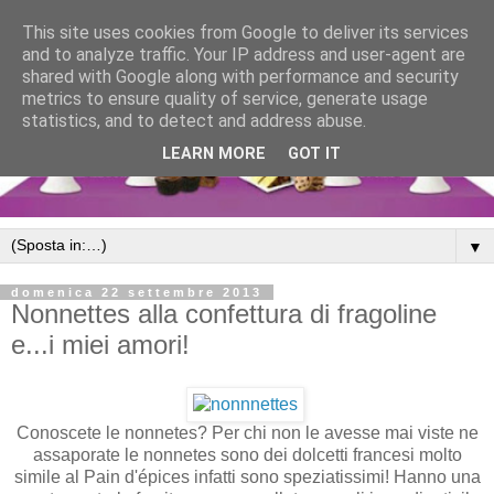
This site uses cookies from Google to deliver its services
and to analyze traffic. Your IP address and user-agent are
shared with Google along with performance and security
metrics to ensure quality of service, generate usage
statistics, and to detect and address abuse.
LEARN MORE
GOT IT
▼
domenica 22 settembre 2013
Nonnettes alla confettura di fragoline
e...i miei amori!
Conoscete le nonnetes? Per chi non le avesse mai viste ne
assaporate le nonnetes sono dei dolcetti francesi molto
simile al Pain d'épices infatti sono speziatissimi! Hanno una