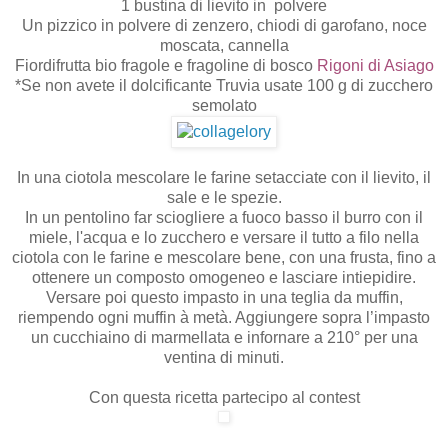
1 bustina di lievito in
polvere
Un pizzico in polvere di zenzero, chiodi di garofano, noce
moscata, cannella
Fiordifrutta bio fragole e fragoline di bosco
Rigoni di Asiago
*Se non avete il dolcificante Truvia usate 100 g di zucchero
semolato
In una ciotola mescolare le farine setacciate con il lievito, il
sale e le spezie.
In un pentolino far sciogliere a fuoco basso il burro con il
miele, l'acqua e lo zucchero e versare il tutto a filo nella
ciotola con le farine e mescolare bene, con una frusta, fino a
ottenere un composto omogeneo e lasciare intiepidire.
Versare poi questo impasto in una teglia da muffin,
riempendo ogni muffin à metà. Aggiungere sopra l’impasto
un cucchiaino di marmellata e infornare a 210° per una
ventina di minuti.
Con questa ricetta partecipo al contest