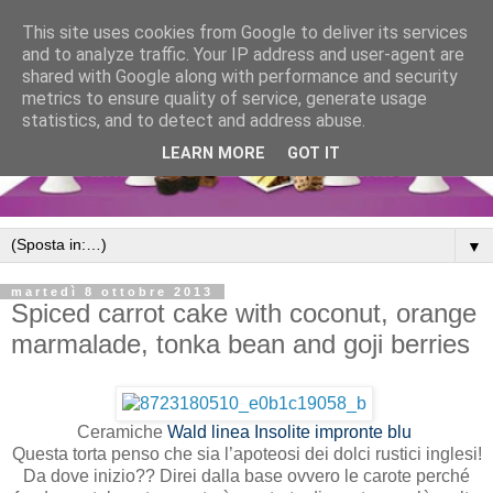
This site uses cookies from Google to deliver its services
and to analyze traffic. Your IP address and user-agent are
shared with Google along with performance and security
metrics to ensure quality of service, generate usage
statistics, and to detect and address abuse.
LEARN MORE
GOT IT
▼
martedì 8 ottobre 2013
Spiced carrot cake with coconut, orange
marmalade, tonka bean and goji berries
Ceramiche
Wald linea Insolite impronte blu
Questa torta penso che sia l’apoteosi dei dolci rustici inglesi!
Da dove inizio?? Direi dalla base ovvero le carote perché