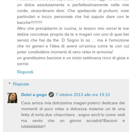
un dolce assolutamente e perfettissimamente nelle mie
corde, straordinario direi. Che spettacolo di profumi, note
particolari e tocco personale che hai saputo dare con le
bacche!!!!!!!!!!
Altro che precipitarmi in cucina, io tesoro mio vorrei le tue
delizie coccolose proprio da te e magari con uno di quei bei
servizi che hai da the :D Sogno lo so ... ma è l'emozione
che mi generi e l'idea di avere un'amica come te con cui
poter condividere momenti di vero relax in armonia!
un grandissimo bacione e un inizio settimana ricco di gioia e
sorrisi
Rispondi
Risposte
Dolci a gogo
7 ottobre 2013 alle ore 19:10
Cara amica mia dolcissima magari poterci dedicare dei
momenti di puro relax e dolcezza insieme..un tè una
fetta di torta due chiacchiere...sogno anch'io come vedi
ma sento che un giorno accadrà!!Bacioni e
tvbbbbbbbb!!