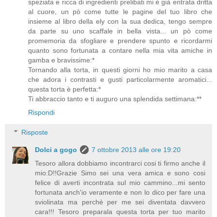
speziata e ricca di ingredienti prelibati mi è già entrata dritta
al cuore, un pò come tutte le pagine del tuo libro che
insieme al libro della ely con la sua dedica, tengo sempre
da parte su uno scaffale in bella vista... un pò come
promemoria da sfogliare e prendere spunto e ricordarmi
quanto sono fortunata a contare nella mia vita amiche in
gamba e bravissime:*
Tornando alla torta, in questi giorni ho mio marito a casa
che adora i contrasti e gusti particolarmente aromatici...
questa torta è perfetta:*
Ti abbraccio tanto e ti auguro una splendida settimana:**
Rispondi
Risposte
Dolci a gogo
7 ottobre 2013 alle ore 19:20
Tesoro allora dobbiamo incontrarci cosi ti firmo anche il
mio:D!!Grazie Simo sei una vera amica e sono cosi
felice di averti incontrata sul mio cammino...mi sento
fortunata anch'io veramente e non lo dico per fare una
sviolinata ma perchè per me sei diventata davvero
cara!!! Tesoro preparala questa torta per tuo marito