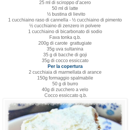
25 ml di sciroppo d’acero
50 ml di latte
½ bustina di lievito
1 cucchiaino raso di
cannella - ½ cucchiaino di pimento
½ cucchiaino di zenzero in polvere
1 cucchiaino di bicarbonato di sodio
Fava tonka q.b.
200g di carote
grattugiate
35g uva sultanina
35 g di bacche di goji
35g di cocco essiccato
Per la copertura
2 cucchiaia di marmellata di arance
150g formaggio spalmabile
50 g di burro
40g di zucchero a velo
Cocco essiccato q.b.