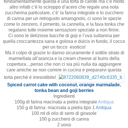
fondamentalmente questa è una torta di carote ma c’è molto
altro infatti c’è lo sciroppo d’acero che regale una nota
zuccherina particolare, c’è’ la farina integrale e lo zucchero
di canna per un retrogusto amarognolo, ci sono le spezie
come lo zenzero, il pimento, la cannella, e la fava tonka che
regalano tutte insieme sensazioni speziate a non finire.
Ci sono le deliziose bacche di goji e l’uva sultanina per
quella croccantezza sana e golosa e dulcis in fundo, il cocco
per un tocco esotico!
Ma il colpo di grazie lo danno sicuramente il sottile strato di
marmellata all’arancia e la cream cheese al burro della
copertura…penso che non ci sia più nulla da aggiungere
care amiche se non correre in cucina e prepararvi questa
torta perché è irresistibile!
Spiced
carrot cake
with coconut,
orange marmalade
,
tonka bean and
goji berries
Ingredienti
100g di farina macinata a pietra integrale
Antiqua
150 g di farina macinata a pietra tipo 1
Antiqua
100 ml
di olio di semi di girasole
100 g zucchero di canna
2 uova