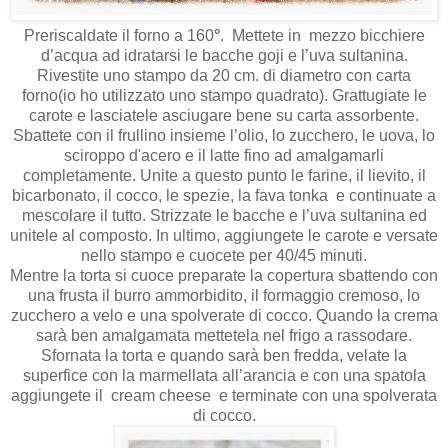
Preriscaldate il forno a 160
°
.
Mettete in mezzo bicchiere
d’acqua ad idratarsi le bacche goji e l’uva sultanina.
Rivestite uno stampo da 20 cm. di diametro con carta
forno(io ho utilizzato uno stampo quadrato). Grattugiate le
carote e lasciatele asciugare bene su carta assorbente.
Sbattete con il frullino insieme l’olio, lo zucchero, le uova, lo
sciroppo d'acero e il latte fino ad amalgamarli
completamente. Unite a questo punto le farine, il lievito, il
bicarbonato, il cocco, le spezie, la fava tonka
e continuate a
mescolare il tutto. Strizzate le bacche e l’uva sultanina ed
unitele al composto. In ultimo, aggiungete le carote e versate
nello stampo e cuocete per 40/45 minuti.
Mentre la torta si cuoce preparate la copertura sbattendo con
una frusta il burro ammorbidito, il formaggio cremoso, lo
zucchero a velo e una spolverate di cocco. Quando la crema
sarà ben amalgamata mettetela nel frigo a rassodare.
Sfornata la torta e quando sarà ben fredda, velate la
superfice con la marmellata all’arancia e con una spatola
aggiungete il
cream cheese
e terminate con una spolverata
di cocco.