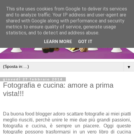
This site uses cookies from Google to deliver its services
and to analyze traffic. Your IP address and user-agent are
shared with Google along with performance and security
metrics to ensure quality of service, generate usage
statistics, and to detect and address abuse.
LEARN MORE
GOT IT
▼
giovedì 27 febbraio 2014
Fotografia e cucina: amore a prima
vista!!!
Da buona food blogger adoro scattare fotografie ai miei piatti
meglio riusciti, perchè unire le mie due più grandi passioni,
fotografia e cucina, è sempre un piacere. Oggi queste
fotografie possono trasformarsi in un vero libro di cucina