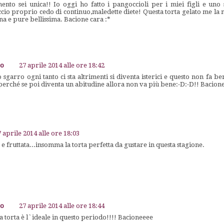
nto sei unica!! Io oggi ho fatto i pangoccioli per i miei figli e uno s
accio proprio cedo di continuo,maledette diete! Questa torta gelato me la 
a e pure bellissima. Bacione cara :*
go
27 aprile 2014 alle ore 18:42
sgarro ogni tanto ci sta altrimenti si diventa isterici e questo non fa ben
perché se poi diventa un abitudine allora non va più bene:-D:-D!! Bacion
7 aprile 2014 alle ore 18:03
 e fruttata...insomma la torta perfetta da gustare in questa stagione.
go
27 aprile 2014 alle ore 18:44
a torta è l`ideale in questo periodo!!!! Bacioneeee