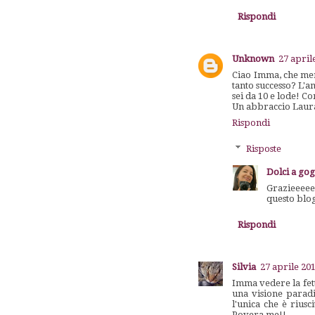
Rispondi
Unknown
27 april
Ciao Imma, che mera
tanto successo? L'a
sei da 10 e lode! C
Un abbraccio Laura
Rispondi
Risposte
Dolci a go
Grazieeeeee
questo blo
Rispondi
Silvia
27 aprile 201
Imma vedere la fett
una visione paradi
l'unica che è riusc
Povera me!!