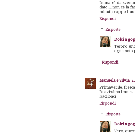
Imma e' da svenime
dato....non ce la f
minuti,troppo buon
Rispondi
Risposte
Dolci a go
Tesoro uno 
ogni tanto 
Rispondi
Manuela e Silvia
2
Primaverile, fresca
Bravissima Imma.
baci baci
Rispondi
Risposte
Dolci a go
Vero, quest