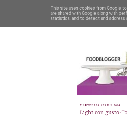
This site uses cookies from Google to 
are shared with Google along with per
statistics, and to detect and address 
.
MARTEDÌ 29 APRILE 2014
Light con gusto-To