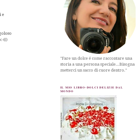
?
i e
 goloso
-(()
"Fare un dolce é come raccontare una
storia a una persona speciale...Bisogna
metterci un sacco di cuore dentro."
IL MIO LIBRO-DOLCI DELIZIE DAL
MONDO