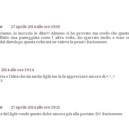
go
27 aprile 2014 alle ore 19:05
riamo, io incrocio le dita!!! Almeno ci ho provato ma credo che questa 
ffatto una passeggiata come l`altra volta...ho sgarrato molto e sono c
dal dietologo questa volta ma ne valeva la pena!! Bacioneeee
 2014 alle ore 19:14
rta e l'idea che sia anche light me la fa apprezzare ancora di + ^_^
<3
go
27 aprile 2014 alle ore 19:21
ea del light rende questo dolce ancora più alla portata:-D!! Bacioneeee