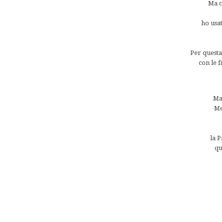
Ma c
ho usa
Per questa
con le f
Ma
Me
la 
qu