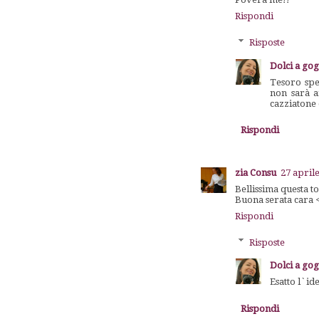
Rispondi
Risposte
Dolci a go
Tesoro spe
non sarà a
cazziatone 
Rispondi
zia Consu
27 aprile
Bellissima questa to
Buona serata cara 
Rispondi
Risposte
Dolci a go
Esatto l`id
Rispondi