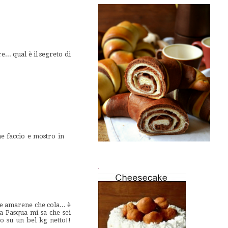
.. qual è il segreto di
he faccio e mostro in
.
e amarene che cola... è
a Pasqua mi sa che sei
so su un bel kg netto!!