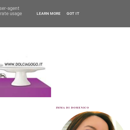
user-agent
erate usage
LEARN MORE
GOT IT
IMMA DI DOMENICO