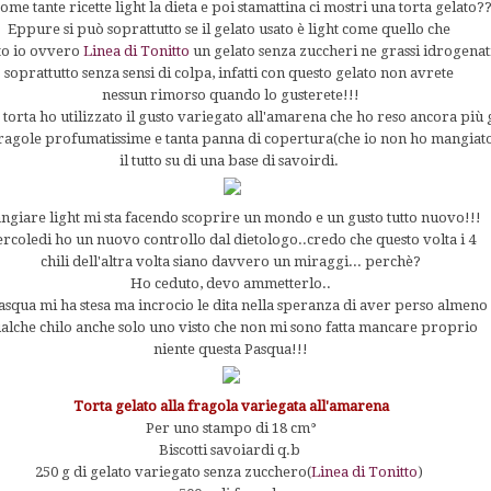
ome tante ricette light la dieta e poi stamattina ci mostri una torta gelato?
Eppure si può soprattutto se il gelato usato è light come quello che
to io ovvero
Linea di Tonitto
un gelato senza zuccheri ne grassi idrogenat
soprattutto senza sensi di colpa, infatti con questo gelato non avrete
nessun rimorso quando lo gusterete!!!
 torta ho utilizzato il gusto variegato all'amarena che ho reso ancora più
ragole profumatissime e tanta panna di copertura(che io non ho mangiato:
il tutto su di una base di savoirdi.
ngiare light mi sta facendo scoprire un mondo e un gusto tutto nuovo!!!
rcoledi ho un nuovo controllo dal dietologo..credo che questo volta i 4
chili dell'altra volta siano davvero un miraggi... perchè?
Ho ceduto, devo ammetterlo..
Pasqua mi ha stesa ma incrocio le dita nella speranza di aver perso almeno
alche chilo anche solo uno visto che non mi sono fatta mancare proprio
niente questa Pasqua!!!
Torta gelato alla fragola variegata all'amarena
Per uno stampo di 18 cm°
Biscotti savoiardi q.b
250 g di gelato variegato senza zucchero(
Linea di Tonitto
)