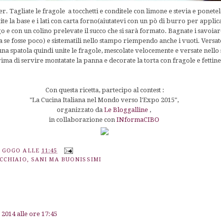
er. Tagliate le fragole a tocchetti e conditele con limone e stevia e ponete
te la base e i lati con carta forno(aiutatevi con un pò di burro per applicar
go e con un colino prelevate il succo che si sarà formato. Bagnate i savoia
 se fosse poco) e sistematili nello stampo riempendo anche i vuoti. Versate
na spatola quindi unite le fragole, mescolate velocemente e versate nello
ima di servire montatate la panna e decorate la torta con fragole e fettin
Con questa ricetta, partecipo al contest :
"La Cucina Italiana nel Mondo verso l'Expo 2015",
organizzato da
Le Bloggalline
,
in collaborazione con
INformaCIBO
A GOGO
ALLE
11:45
UCCHIAIO
,
SANI MA BUONISSIMI
 2014 alle ore 17:45