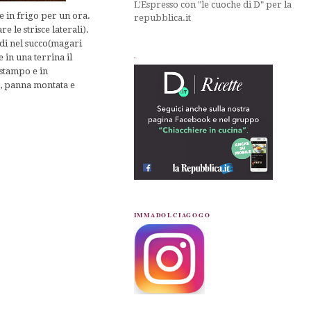
L'Espresso con "le cuoche di D" per la
le in frigo per un ora.
repubblica.it
e le strisce laterali).
rdi nel succo(magari
.
 in una terrina il
 stampo e in
e, panna montata e
IMMADOLCIAGOGO