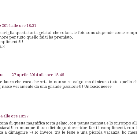
e 2014 alle ore 18:31
viglia questa torta gelato! che colori, le foto sono stupende come sempre.
more per tutto quello fai ti ha premiato,
omplimenti!!!
:-)
go
27 aprile 2014 alle ore 18:46
 laura che cara che sei...io non so se valgo ma di sicuro tutto quello c
g nasce veramente da una grande passione!!! Un bacioneeee
4 alle ore 18:57
ona di questa magnifica torta gelato, con panna montata e lo sciroppo all
siaca!!! comunque il tuo dietologo dovrebbe farti i complimenti, con l
ita a dimagrire ;-) Io invece, tra le feste e una piccola vacanza, ho mes