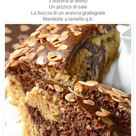
1 bustina di lievito
Un pizzico di sale
La buccia di un arancia grattugiata
Mandorle a lamelle q.b.