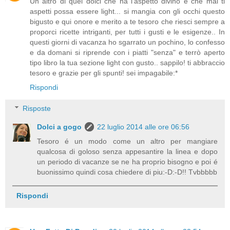
Un altro di quei dolci che ha l'aspetto divino e che mai ti
aspetti possa essere light... si mangia con gli occhi questo
bigusto e qui onore e merito a te tesoro che riesci sempre a
proporci ricette intriganti, per tutti i gusti e le esigenze.. In
questi giorni di vacanza ho sgarrato un pochino, lo confesso
e da domani si riprende con i piatti "senza" e terrò aperto
tipo libro la tua sezione light con gusto.. sappilo! ti abbraccio
tesoro e grazie per gli spunti! sei impagabile:*
Rispondi
Risposte
Dolci a gogo
22 luglio 2014 alle ore 06:56
Tesoro é un modo come un altro per mangiare
qualcosa di goloso senza appesantire la linea e dopo
un periodo di vacanze se ne ha proprio bisogno e poi é
buonissimo quindi cosa chiedere di piu:-D:-D!! Tvbbbbb
Rispondi