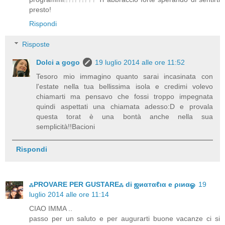
presto!
Rispondi
Risposte
Dolci a gogo
19 luglio 2014 alle ore 11:52
Tesoro mio immagino quanto sarai incasinata con
l'estate nella tua bellissima isola e credimi volevo
chiamarti ma pensavo che fossi troppo impegnata
quindi aspettati una chiamata adesso:D e provala
questa torat è una bontà anche nella sua
semplicità!!Bacioni
Rispondi
ஃPROVARE PER GUSTAREஃ di ஜиαтαℓια e ριиαஓ
19
luglio 2014 alle ore 11:14
CIAO IMMA ..
passo per un saluto e per augurarti buone vacanze ci si