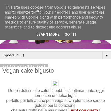
This site uses cookies from Google to deliver its services
and to analyze traffic. Your IP address and user-agent are
shared with Google along with performance and security
metrics to ensure quality of service, generate usage
statistics, and to detect and address abuse.
LEARN MORE
GOT IT
▼
sabato 19 luglio 2014
Vegan cake bigusto
Dopo i dolci molto calorici pubblicati ultimamente, oggi
torno con un dolce light
perfetto per tutti anche per i vegani!!Un plumcake sano e
goloso per la colazione
che entra dritto nella mia rubrica
Light con gusto
!