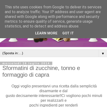
This site uses cookies from Google to deliver its services
and to analyze traffic. Your IP address and user-agent are
shared with Google along with performance and security
metrics to ensure quality of service, generate usage
statistics, and to detect and address abuse.
LEARN MORE
GOT IT
▼
mercoledì 16 luglio 2014
Sformatini di zucchine, tonno e
formaggio di capra
Oggi voglio presentarvi una ricetta dalla semplicità
disarmante e dal
gusto decisamente interessante!!Ci vogliono pochi minuti
per realizzarli e
pochi ingredienti per renderli