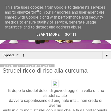
This site uses cookies from Google to deliver its services
and to analyze traffic. Your IP address and user-agent are
shared with Google along with performance and security
metrics to ensure quality of service, generate usage
statistics, and to detect and address abuse.
LEARN MORE
GOT IT
▼
lunedì 24 novembre 2014
Strudel ricco di riso alla curcuma
E dopo lo strudel dolce di giovedi oggi è la volta di uno
strudel salato
davvero saporitissimo ed originale infatti non credo di
averne
visto in giro molti strudel con il riso che la fa da protagonista