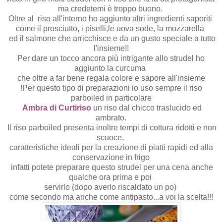
ma credetemi è troppo buono.
Oltre al riso all'interno ho aggiunto altri ingredienti saporiti
come il prosciutto, i piselli,le uova sode, la mozzarella
ed il salmone che arricchisce e da un gusto speciale a tutto
l'insieme!!
Per dare un tocco ancora più intrigante allo strudel ho
aggiunto la curcuma
che oltre a far bene regala colore e sapore all'insieme
!Per questo tipo di preparazioni io uso sempre il riso
parboiled in particolare
Ambra di Curtiriso
un riso dal chicco traslucido ed
ambrato.
Il riso parboiled presenta inoltre tempi di cottura ridotti e non
scuoce,
caratteristiche ideali per la creazione di piatti rapidi ed alla
conservazione in frigo
infatti potete preparare questo strudel per una cena anche
qualche ora prima e poi
servirlo (dopo averlo riscaldato un po)
come secondo ma anche come antipasto...a voi la scelta!!!