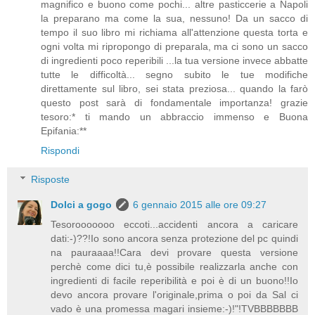
magnifico e buono come pochi... altre pasticcerie a Napoli
la preparano ma come la sua, nessuno! Da un sacco di
tempo il suo libro mi richiama all'attenzione questa torta e
ogni volta mi ripropongo di preparala, ma ci sono un sacco
di ingredienti poco reperibili ...la tua versione invece abbatte
tutte le difficoltà... segno subito le tue modifiche
direttamente sul libro, sei stata preziosa... quando la farò
questo post sarà di fondamentale importanza! grazie
tesoro:* ti mando un abbraccio immenso e Buona
Epifania:**
Rispondi
Risposte
Dolci a gogo
6 gennaio 2015 alle ore 09:27
Tesorooooooo eccoti...accidenti ancora a caricare
dati:-)??!Io sono ancora senza protezione del pc quindi
na pauraaaa!!Cara devi provare questa versione
perchè come dici tu,è possibile realizzarla anche con
ingredienti di facile reperibilità e poi è di un buono!!Io
devo ancora provare l'originale,prima o poi da Sal ci
vado è una promessa magari insieme:-)!"!TVBBBBBBB