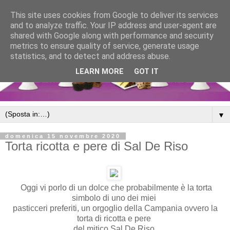
This site uses cookies from Google to deliver its services
and to analyze traffic. Your IP address and user-agent are
shared with Google along with performance and security
metrics to ensure quality of service, generate usage
statistics, and to detect and address abuse.
LEARN MORE
GOT IT
▼
domenica 15 novembre 2020
Torta ricotta e pere di Sal De Riso
Oggi vi porlo di un dolce che probabilmente è la torta
simbolo di uno dei miei
pasticceri preferiti, un orgoglio della Campania ovvero la
torta di ricotta e pere
del mitico Sal De Riso.