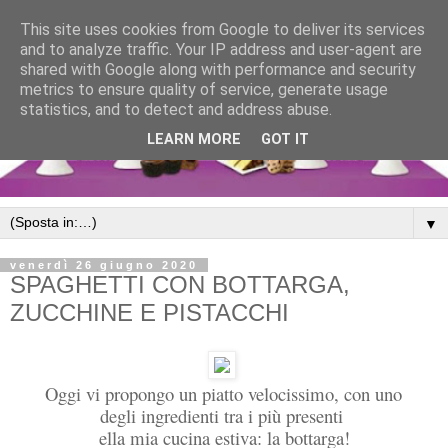
This site uses cookies from Google to deliver its services
and to analyze traffic. Your IP address and user-agent are
shared with Google along with performance and security
metrics to ensure quality of service, generate usage
statistics, and to detect and address abuse.
LEARN MORE
GOT IT
▼
venerdì 26 giugno 2020
SPAGHETTI CON BOTTARGA,
ZUCCHINE E PISTACCHI
Oggi vi propongo un piatto velocissimo, con uno
degli ingredienti tra i più presenti
ella mia cucina estiva: la bottarga!