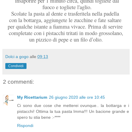
insaporire per 1 minuto circa, quindi togliete dal
fuoco e togliete l'aglio.
Scolate la pasta al dente e trasferitela nella padella
con la bottarga, aggiungete le zucchine e fate saltare
per qualche istante a fiamma vivace. Prima di servire
completate con i pistacchi tritati in modo grossolano,
un pizzico di pepe e un filo d’olio.
Dolci a gogo
alle
09:13
Condividi
2 commenti:
My Ricettarium
26 giugno 2020 alle ore 10:45
Ci sono due cose che metterei ovunque.. la bottarga e i
pistacchi! Ottima la tua pasta Imma!!! Un bacione grande e
spero tu stia bene :-****
Rispondi