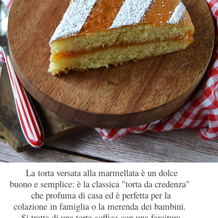
La torta versata alla marmellata
è un dolce
buono e semplice: è la classica "torta da credenza"
che profuma di casa ed è perfetta per la
colazione in famiglia o la merenda dei bambini.
Si tratta di una torta soffice
con una farcitura