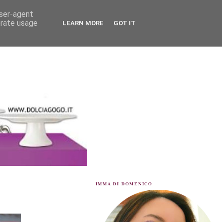
user-agent
erate usage
LEARN MORE
GOT IT
IMMA DI DOMENICO