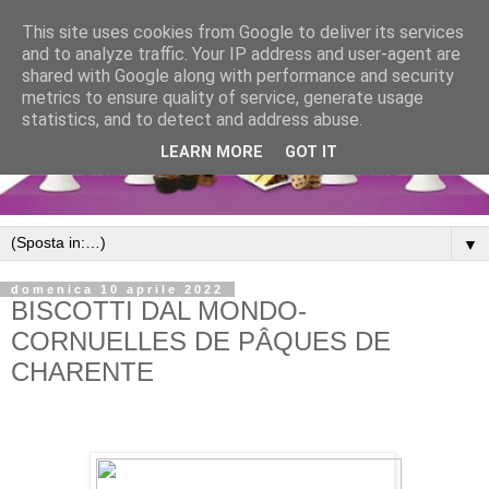
This site uses cookies from Google to deliver its services
and to analyze traffic. Your IP address and user-agent are
shared with Google along with performance and security
metrics to ensure quality of service, generate usage
statistics, and to detect and address abuse.
LEARN MORE
GOT IT
▼
domenica 10 aprile 2022
BISCOTTI DAL MONDO-
CORNUELLES DE PÂQUES DE
CHARENTE