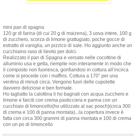
mini pan di spagna
120 gr di farina (di cui 20 g di maizena), 3 uova intere, 100 g
di zucchero, scorza di limone grattugiato, poche gocce di
estratto di vaniglia, un pizzico di sale. Ho aggiunto anche un
cucchiaino raso di lievito per dolci.
Realizzato il pan di Spagna e versato nelle cocottine di
alluminio usa e getta, riempite non interamente in modo che
il composto non fuoriesca, gonfiandosi in cottura all’incirca
come si procede con i maffins. Cottura a 170° per una
ventina di minuti circa. Vengono fuori delle cupolette
davvero deliziose e ben formate.
Ho tagliatto la calottina li ho bagnati con acqua zucchero e
limone e farciti con crema pasticciera e panna con un
cucchiaio di limoncello(ho utilizzato al sac posch)(circa 300
di crema e 100 di panna montata)...la copertura invece è
fatta con circa 300 grammi di panna montata e 100 di crema
con un po di limoncello