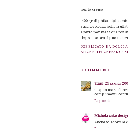
per la crema
.400 gr di philadelphia mis
zucchero..una bella frullat
aperto per mezz'ora,poi anc
dopo....sopra si puo metter
PUBBLICATO DA
DOLCI 
ETICHETTE:
CHEESE CAK
3 COMMENTI:
Simo
26 agosto 200
Caspita ma sei lanci
complimenti, continu
Rispondi
Michela cake desig
Anche io adoro le c