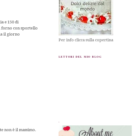
ia e 150 di
n forno con sportello
a il giorno
Per info clicca sulla copertina
LETTORI DEL MIO BLOG
.
te non è il massimo.