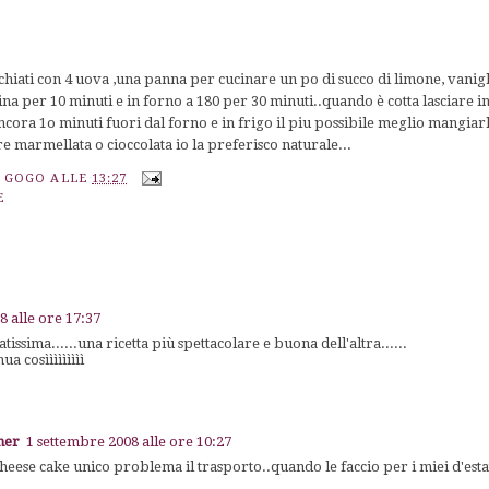
chiati con 4 uova ,una panna per cucinare un po di succo di limone, vanigl
ina per 10 minuti e in forno a 180 per 30 minuti..quando è cotta lasciare i
ora 1o minuti fuori dal forno e in frigo il piu possibile meglio mangiarl
e marmellata o cioccolata io la preferisco naturale...
A GOGO
ALLE
13:27
E
8 alle ore 17:37
atissima......una ricetta più spettacolare e buona dell'altra......
a cosììììììììì
ner
1 settembre 2008 alle ore 10:27
heese cake unico problema il trasporto..quando le faccio per i miei d'esta