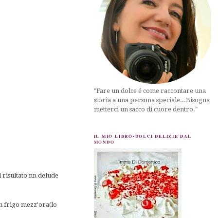
"Fare un dolce é come raccontare una
storia a una persona speciale...Bisogna
metterci un sacco di cuore dentro."
IL MIO LIBRO-DOLCI DELIZIE DAL
MONDO
l risultato nn delude
 in frigo mezz'ora(lo