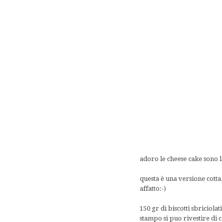
adoro le cheese cake sono l
questa è una versione cotta.
affatto:-)
150 gr di biscotti sbriciola
stampo si puo rivestire di