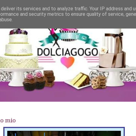
deliver its services and to analyze traffic. Your IP address and 
formance and security metrics to ensure quality of service, gen
abuse.
do mio