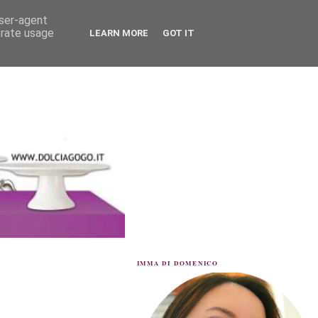
user-agent
erate usage
LEARN MORE
GOT IT
IMMA DI DOMENICO