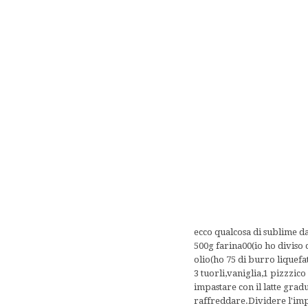
ecco qualcosa di sublime da
500g farina00(io ho diviso
olio(ho 75 di burro liquefa
3 tuorli,vaniglia,1 pizzzico
impastare con il latte grad
raffreddare.Dividere l'impa