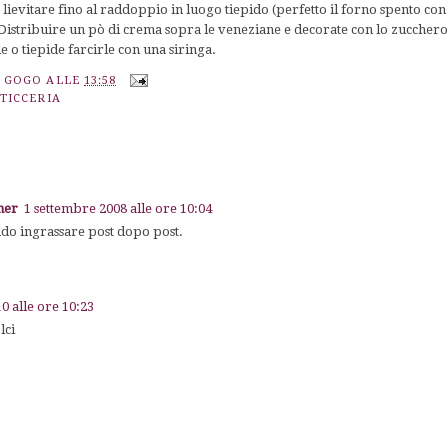
 lievitare fino al raddoppio in luogo tiepido (perfetto il forno spento con 
.Distribuire un pò di crema sopra le veneziane e decorate con lo zucchero
 o tiepide farcirle con una siringa.
A GOGO
ALLE
13:58
TICCERIA
ner
1 settembre 2008 alle ore 10:04
ndo ingrassare post dopo post.
0 alle ore 10:23
lci