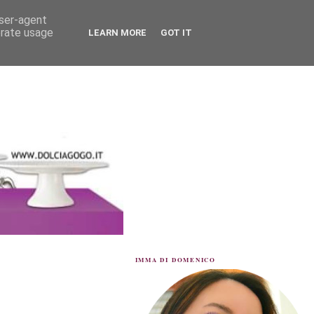
user-agent
erate usage
LEARN MORE
GOT IT
IMMA DI DOMENICO