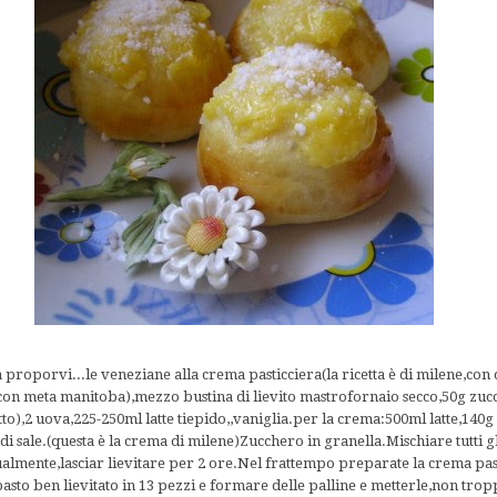
 proporvi...le veneziane alla crema pasticciera(la ricetta è di milene,co
 con meta manitoba),mezzo bustina di lievito mastrofornaio secco,50g zuc
tto),2 uova,225-250ml latte tiepido,,vaniglia.per la crema:500ml latte,140g
 di sale.(questa è la crema di milene)Zucchero in granella.Mischiare tutti g
ualmente,lasciar lievitare per 2 ore.Nel frattempo preparate la crema past
sto ben lievitato in 13 pezzi e formare delle palline e metterle,non tropp