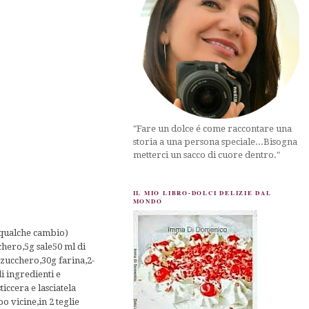
"Fare un dolce é come raccontare una
storia a una persona speciale...Bisogna
metterci un sacco di cuore dentro."
IL MIO LIBRO-DOLCI DELIZIE DAL
MONDO
n qualche cambio)
chero,5g sale50 ml di
 zucchero,30g farina,2-
li ingredienti e
iccera e lasciatela
o vicine,in 2 teglie