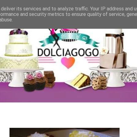
deliver its services and to analyze traffic. Your IP address and 
formance and security metrics to ensure quality of service, gen
abuse.