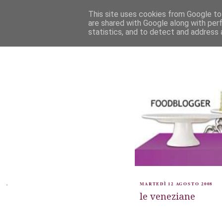
This site uses cookies from Google to 
are shared with Google along with per
statistics, and to detect and address 
.
MARTEDÌ 12 AGOSTO 2008
le veneziane