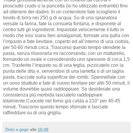
prosciutto crudo o la pancetta (io ho utilizzato entrambi) fino
ad ottenere dei dadini. In un contenitore fate sciogliere il
lievito di birra nei 250 g di acqua. Su di una spianatoia
versate la farina, fate la consueta fontana, e disponete al
centro tutti gli ingredienti. Impastate velocemente il tutto in
modo che essi siano ben amalgamati, formate una palla con
l’impasto e fate lievitare, coperto ed all’interno di una ciotola,
per 50-60 minuti circa. Trascorso questo tempo stendete la
pasta, senza rilavorarla mi raccomando, con un mattarello,
formando un ovale e considerando uno spessore di circa 1,5
cm. Trasferite l’impasto su di una teglia, pizzicatelo con la
punta delle dita e, servendovi di una lametta o di un taglia
pasta, tracciate sulla superficie dei rombi. Spennellate con
un uovo sbattuto e fate di nuovo lievitare per altri 50 minuti, il
volume dovrebbe quasi raddoppiare. Se desiderate una
consistenza più morbida lasciatelo raddoppiare
totalmente.Cuocete nel forno già calda a 210° per 40-45
minuti. Trascorso questo tempo sfornate e lasciate
raffreddare su di una griglia.
Dolci a gogo
alle
10:49