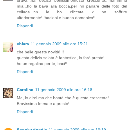
brava...hai deciso benissimo!!!qsta crescente...mammma
mia...ho la bava alla bocca,per nn parlare delle foto del
collage...nn le ho cliccate x nn soffrire
ulteriormente!!!bacioni e buona domenica!!!
Rispondi
chiara
11 gennaio 2009 alle ore 15:21
che belle queste novità!!!!
questa delizia salata è fantastica, la farò presto!
ho un regalino per te, baci!!
Rispondi
Carolina
11 gennaio 2009 alle ore 16:18
Ma, io direi ma che bontà che è questa crescente!
Bravissima Imma e a presto!
Rispondi
Snooky doodle
11 gennaio 2009 alle ore 16:19