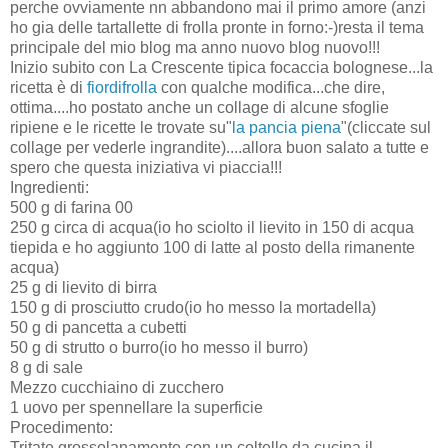
perche ovviamente nn abbandono mai il primo amore (anzi
ho gia delle tartallette di frolla pronte in forno:-)resta il tema
principale del mio blog ma anno nuovo blog nuovo!!!
Inizio subito con La Crescente tipica focaccia bolognese...la
ricetta è di
fiordifrolla
con qualche modifica...che dire,
ottima....ho postato anche un collage di alcune sfoglie
ripiene e le ricette le trovate su"
la pancia piena
"(cliccate sul
collage per vederle ingrandite)....allora buon salato a tutte e
spero che questa iniziativa vi piaccia!!!
Ingredienti:
500 g di farina 00
250 g circa di acqua(io ho sciolto il lievito in 150 di acqua
tiepida e ho aggiunto 100 di latte al posto della rimanente
acqua)
25 g di lievito di birra
150 g di prosciutto crudo(io ho messo la mortadella)
50 g di pancetta a cubetti
50 g di strutto o burro(io ho messo il burro)
8 g di sale
Mezzo cucchiaino di zucchero
1 uovo per spennellare la superficie
Procedimento:
Tritate grossolanamente con un coltello da cucina il