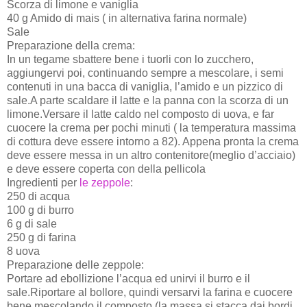
Scorza di limone e vaniglia
40 g Amido di mais ( in alternativa farina normale)
Sale
Preparazione della crema:
In un tegame sbattere bene i tuorli con lo zucchero,
aggiungervi poi, continuando sempre a mescolare, i semi
contenuti in una bacca di vaniglia, l’amido e un pizzico di
sale.A parte scaldare il latte e la panna con la scorza di un
limone.Versare il latte caldo nel composto di uova, e far
cuocere la crema per pochi minuti ( la temperatura massima
di cottura deve essere intorno a 82). Appena pronta la crema
deve essere messa in un altro contenitore(meglio d’acciaio)
e deve essere coperta con della pellicola
Ingredienti per
le zeppole
:
250 di acqua
100 g di burro
6 g di sale
250 g di farina
8 uova
Preparazione delle zeppole:
Portare ad ebollizione l’acqua ed unirvi il burro e il
sale.Riportare al bollore, quindi versarvi la farina e cuocere
bene mescolando il composto (la massa si stacca dai bordi