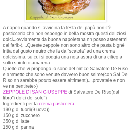
A napoli quando si avvicina la festa del papà non c'è
pasticceria che non espongo in bella mostra questi deliziosi
dolci...ovviamente da buona napoletana nn posso astenermi
dal farli:-)....Queste zeppole non sono altro che pasta bignè
fritta dal gusto neutro che fa da “scatola” ad una crema
dolcissima, su cui si poggia una nota aspra di una ciliegia
sotto spirito o amarena.
Quelle che vi propongo io sono del mitico Salvatore De Riso
e ammetto che sono venute davvero buonissime(con Sal De
Riso nn sarebbe potuto essere altrimenti)....provatele e non
ve ne pentirete:-)
ZEPPOLE DI SAN GIUSEPPE
di Salvatore De Riso(dal
libro"i dolci del sole")
Ingredienti per la
crema pasticcera
:
180 g di tuorli(9 uova))
150 g di zucchero
350 g di latte
150 g di panna