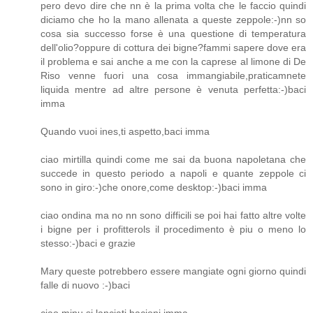
pero devo dire che nn è la prima volta che le faccio quindi
diciamo che ho la mano allenata a queste zeppole:-)nn so
cosa sia successo forse è una questione di temperatura
dell'olio?oppure di cottura dei bigne?fammi sapere dove era
il problema e sai anche a me con la caprese al limone di De
Riso venne fuori una cosa immangiabile,praticamnete
liquida mentre ad altre persone è venuta perfetta:-)baci
imma
Quando vuoi ines,ti aspetto,baci imma
ciao mirtilla quindi come me sai da buona napoletana che
succede in questo periodo a napoli e quante zeppole ci
sono in giro:-)che onore,come desktop:-)baci imma
ciao ondina ma no nn sono difficili se poi hai fatto altre volte
i bigne per i profitterols il procedimento è piu o meno lo
stesso:-)baci e grazie
Mary queste potrebbero essere mangiate ogni giorno quindi
falle di nuovo :-)baci
ciao minu si lanciati,bacioni imma