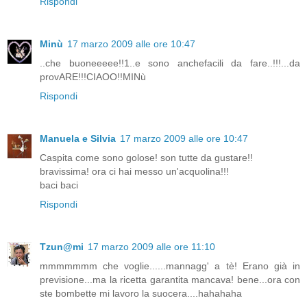
Rispondi
Minù
17 marzo 2009 alle ore 10:47
..che buoneeeee!!1..e sono anchefacili da fare..!!!...da
provARE!!!CIAOO!!MINù
Rispondi
Manuela e Silvia
17 marzo 2009 alle ore 10:47
Caspita come sono golose! son tutte da gustare!!
bravissima! ora ci hai messo un'acquolina!!!
baci baci
Rispondi
Tzun@mi
17 marzo 2009 alle ore 11:10
mmmmmmm che voglie......mannagg' a tè! Erano già in
previsione...ma la ricetta garantita mancava! bene...ora con
ste bombette mi lavoro la suocera....hahahaha