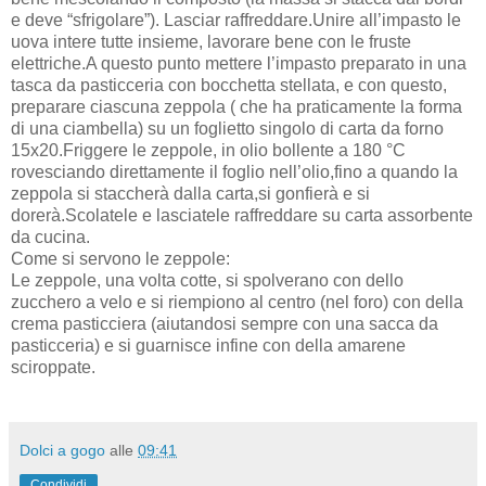
e deve “sfrigolare”). Lasciar raffreddare.Unire all’impasto le
uova intere tutte insieme, lavorare bene con le fruste
elettriche.A questo punto mettere l’impasto preparato in una
tasca da pasticceria con bocchetta stellata, e con questo,
preparare ciascuna zeppola ( che ha praticamente la forma
di una ciambella) su un foglietto singolo di carta da forno
15x20.Friggere le zeppole, in olio bollente a 180 °C
rovesciando direttamente il foglio nell’olio,fino a quando la
zeppola si staccherà dalla carta,si gonfierà e si
dorerà.Scolatele e lasciatele raffreddare su carta assorbente
da cucina.
Come si servono le zeppole:
Le zeppole, una volta cotte, si spolverano con dello
zucchero a velo e si riempiono al centro (nel foro) con della
crema pasticciera (aiutandosi sempre con una sacca da
pasticceria) e si guarnisce infine con della amarene
sciroppate.
Dolci a gogo
alle
09:41
Condividi