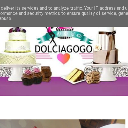
deliver its services and to analyze traffic. Your IP address and 
formance and security metrics to ensure quality of service, gen
abuse.