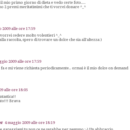
 mio primo giorno di dieta e vedo certe foto....
ono 2 premi meritatissimi che ti vorrei donare ^_^
 2009 alle ore 17:59
 vorrei cedere molto volentieri ^_^
alla raccolta, spero di trovare un dolce che sia all'altezza:)
ggio 2009 alle ore 17:59
 fa e mi viene richiesta periodicamente.. ormai è il mio dolce on demand
9 alle ore 18:05
tastica!!
to!!! Brava
er
4 maggio 2009 alle ore 18:19
e gareggiassi tu non ce ne sarebbe per nessuno :-) Un abbraccio