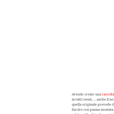
Avendo creato una
raccolta
in tutti i sensi.....anche 
quella originale prevede ch
farcire con panna montata.