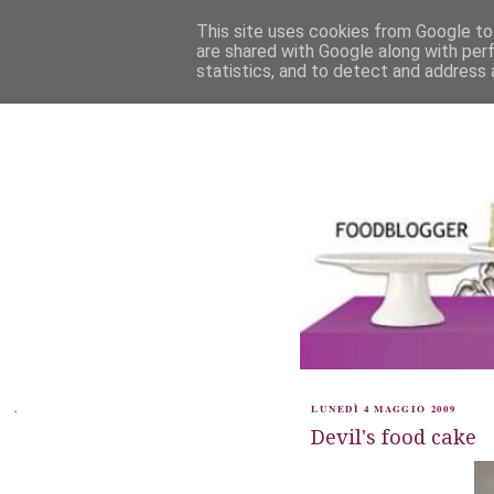
This site uses cookies from Google to 
are shared with Google along with per
statistics, and to detect and address 
.
LUNEDÌ 4 MAGGIO 2009
Devil's food cake