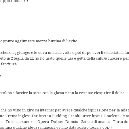
troppo buona!!!!
e oppure aggiungete mezza bustina di lievito
chero,aggiungere le uova una alla volta,e poi dopo averli setacciati,la fari
sto in 2 teglia da 22 (io ho usato quelle usa e getta della cuki)e cuocere pe
 farcitura
e
ntolina e farcire la torta con la glassa e con la restante ricoprire il dolce
e che ho visto in giro su internet per avere qualche ispirazione per la mia 
te-Crema inglese-Far breton-Pudding-FrankFurter kranz-Omelette - Macar
a - Torta alexandra - Operà -Dobos - Donuts - Gateau di ananas - Torta do 
.insomma qualche ideuzza magari ve l'ho data adesso tocca a voi:-)