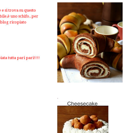
 e si trova su questo
bile,è uno schifo..per
 blog ricopiato
ata tutta pari pari!!!!
.