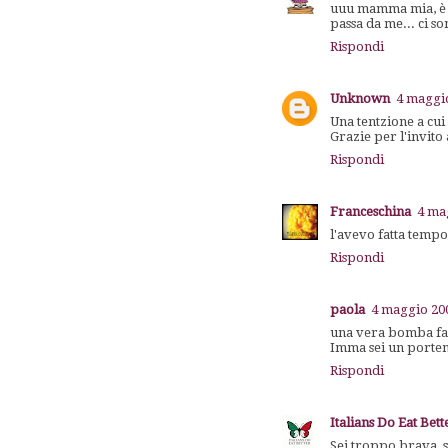
uuu mamma mia, è il
passa da me... ci s
Rispondi
Unknown
4 maggio
Una tentzione a cui
Grazie per l'invito 
Rispondi
Franceschina
4 ma
l'avevo fatta tempo
Rispondi
paola
4 maggio 200
una vera bomba fan
Imma sei un porten
Rispondi
Italians Do Eat Bett
Sei troppo brava, s