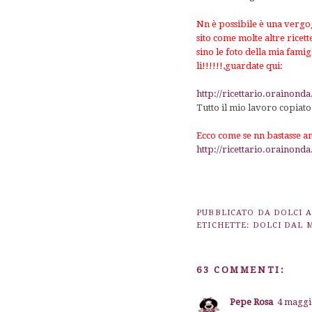
Nn è possibile è una vergogn
sito come molte altre ricet
sino le foto della mia fami
li!!!!!!
,guardate qui:
http://ricettario.orainonda
Tutto il mio lavoro copiat
Ecco come se nn bastasse anc
http://ricettario.orainonda
PUBBLICATO DA
DOLCI 
ETICHETTE:
DOLCI DAL
63 COMMENTI:
Pepe Rosa
4 maggio