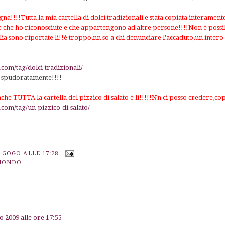
a!!!!Tutta la mia cartella di dolci tradizionali e stata copiata interamente
te che ho riconosciute e che appartengono ad altre persone!!!!Non è possi
glia sono riportate li!!è troppo,nn so a chi denunciare l'accaduto,un intero
.com/tag/dolci-tradizionali/
o spudoratamente!!!!
he TUTTA la cartella del pizzico di salato è li!!!!!Nn ci posso credere,copi
.com/tag/un-pizzico-di-salato/
A GOGO
ALLE
17:28
 MONDO
 2009 alle ore 17:55