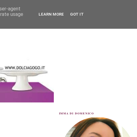
user-agent
erate usage
LEARN MORE
GOT IT
IMMA DI DOMENICO