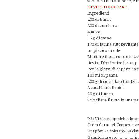
subito ed ho fatto bene, è 
DEVIL'S FOOD CAKE
Ingredienti
200 di burro
200 di zucchero
4 uova
35 g di cacao
170 di farina autolievitant
un pizzico di sale
Montare il burro con lo zuc
lievito.Distribuire il compo
Per la glassa di copertura e
100 ml di panna
200 g di cioccolato fondent
2 cucchiaini di miele
20 g di burro
Sciogliere il tutto in una pe
P.S: Vi scrivo qualche dolc
Crèm Caramel-Crepes suzet
Krapfen - Croissant- Baklav
Galactoburego..............