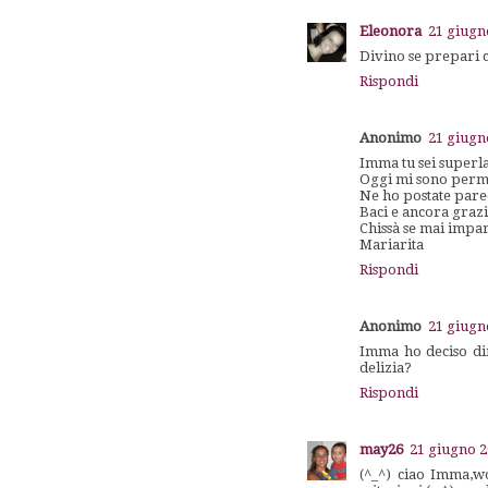
Eleonora
21 giugn
Divino se prepari 
Rispondi
Anonimo
21 giugn
Imma tu sei superla
Oggi mi sono permess
Ne ho postate parecc
Baci e ancora grazi
Chissà se mai impar
Mariarita
Rispondi
Anonimo
21 giugn
Imma ho deciso dim
delizia?
Rispondi
may26
21 giugno 2
(^_^) ciao Imma,wo