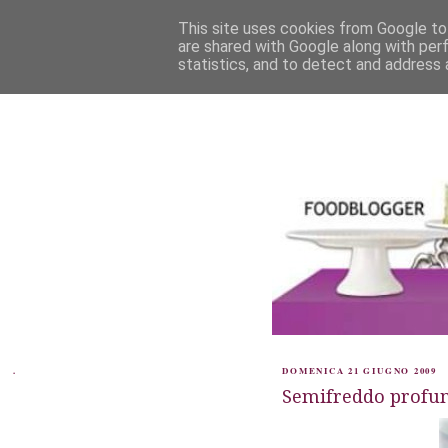
This site uses cookies from Google to 
are shared with Google along with per
statistics, and to detect and address 
.
DOMENICA 21 GIUGNO 2009
Semifreddo profum