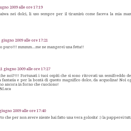
ugno 2009 alle ore 17:19
saiwa nei dolci, li uso sempre per il tiramisù come faceva la mia m
 giugno 2009 alle ore 17:21
ato puro!!! mmmm...me ne mangerei una fetta!!
21 giugno 2009 alle ore 17:27
he noi?!!! Fortunati i tuoi ospiti che si sono ritrovati un semifreddo d
 fantasia e per la bontà di questo magnifico dolce, da acquolina! Noi o
 sono ancora in forno che cuociono!
a&Luca
giugno 2009 alle ore 17:40
o che per non avere niente hai fatto una vera golosita' :) la papperei tutta