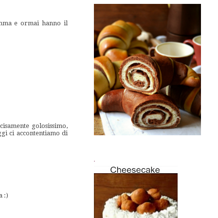
amma e ormai hanno il
ecisamente golosissimo,
ggi ci accontentiamo di
.
 :)