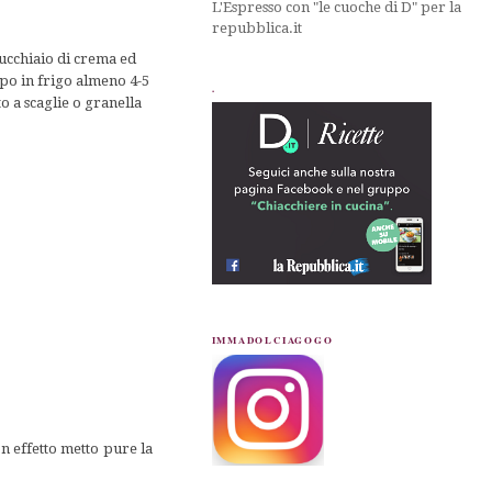
L'Espresso con "le cuoche di D" per la
repubblica.it
cucchiaio di crema ed
ampo in frigo almeno 4-5
.
o a scaglie o granella
IMMADOLCIAGOGO
n effetto metto pure la