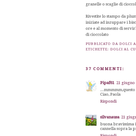
granelle o scaglie di ciocco
Rivestite lo stampo da plu
iniziate ad inzuppare i bisc
ore e al momento di servirl
di cioccolato
PUBBLICATO DA
DOLCI 
ETICHETTE:
DOLCI AL C
37 COMMENTI:
Pipaf61
21 giugno 
...mmmmm,questo l
Ciao, Paola
Rispondi
silvanausa
21 giug
buona bravissima io
cannella sopra la p
Rispondi