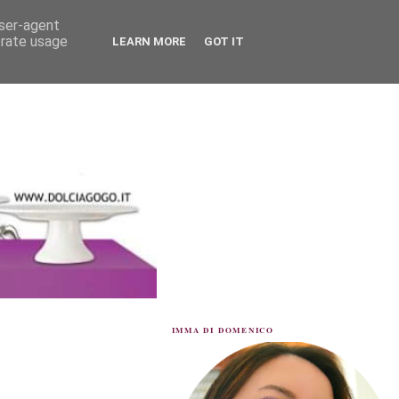
user-agent
erate usage
LEARN MORE
GOT IT
IMMA DI DOMENICO