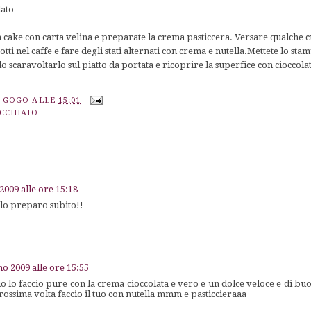
lato
m cake con carta velina e preparate la crema pasticcera. Versare qualche 
otti nel caffe e fare degli stati alternati con crema e nutella.Mettete lo st
o scaravoltarlo sul piatto da portata e ricoprire la superfice con cioccolat
A GOGO
ALLE
15:01
UCCHIAIO
2009 alle ore 15:18
o preparo subito!!
no 2009 alle ore 15:55
 lo faccio pure con la crema cioccolata e vero e un dolce veloce e di buo
rossima volta faccio il tuo con nutella mmm e pasticcieraaa