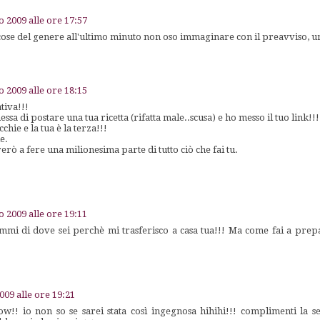
o 2009 alle ore 17:57
cose del genere all'ultimo minuto non oso immaginare con il preavviso, 
o 2009 alle ore 18:15
tiva!!!
a di postare una tua ricetta (rifatta male..scusa) e ho messo il tuo link!!!
hie e la tua è la terza!!!
e.
erò a fere una milionesima parte di tutto ciò che fai tu.
o 2009 alle ore 19:11
mi di dove sei perchè mi trasferisco a casa tua!!! Ma come fai a pre
009 alle ore 19:21
w!! io non so se sarei stata così ingegnosa hihihi!!! complimenti la 