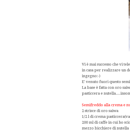
Vi è mai successo che vi te
in casa per realizzare un d
ingegno:-)
E' venuto fuori questo semi
La base è fatta con oro saiw
pasticcera e nutella....ins
Semifreddo alla crema e nu
2 strisce di oro saiwa
1/2 l di crema pasticcera(v
200 ml di caffe in cui ho sc
mezzo bicchiere di nutella