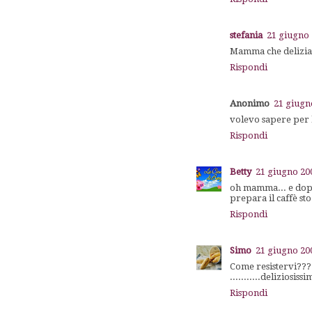
stefania
21 giugno 
Mamma che delizia!!
Rispondi
Anonimo
21 giugn
volevo sapere per l
Rispondi
Betty
21 giugno 200
oh mamma... e dopo 
prepara il caffè s
Rispondi
Simo
21 giugno 200
Come resistervi?????
...........deliziosiss
Rispondi