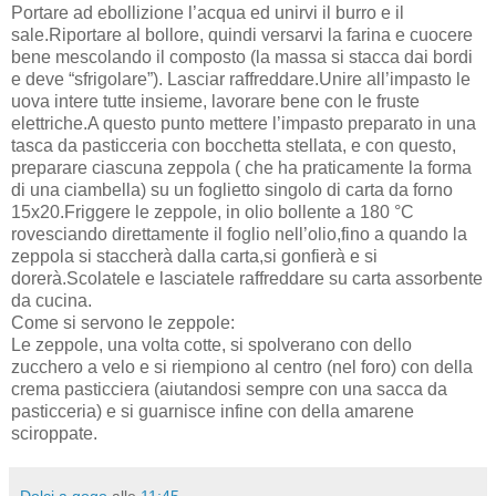
Portare ad ebollizione l’acqua ed unirvi il burro e il
sale.Riportare al bollore, quindi versarvi la farina e cuocere
bene mescolando il composto (la massa si stacca dai bordi
e deve “sfrigolare”). Lasciar raffreddare.Unire all’impasto le
uova intere tutte insieme, lavorare bene con le fruste
elettriche.A questo punto mettere l’impasto preparato in una
tasca da pasticceria con bocchetta stellata, e con questo,
preparare ciascuna zeppola ( che ha praticamente la forma
di una ciambella) su un foglietto singolo di carta da forno
15x20.Friggere le zeppole, in olio bollente a 180 °C
rovesciando direttamente il foglio nell’olio,fino a quando la
zeppola si staccherà dalla carta,si gonfierà e si
dorerà.Scolatele e lasciatele raffreddare su carta assorbente
da cucina.
Come si servono le zeppole:
Le zeppole, una volta cotte, si spolverano con dello
zucchero a velo e si riempiono al centro (nel foro) con della
crema pasticciera (aiutandosi sempre con una sacca da
pasticceria) e si guarnisce infine con della amarene
sciroppate.
Dolci a gogo
alle
11:45