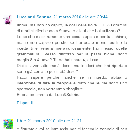
Luca and Sabrina
21 marzo 2010 alle ore 20:44
Imma, ma non ho capito, le dosi delle uova.....i 180 grammi
di tuorli si riferiscono a 9 uova o alle 4 che hai utilizzato?
Lo so che è sicuramente una cosa stupida e per tutti chiara,
ma io non capisco perchè se hai usato meno tuorli e la
ricetta ti è venuta meravigliosamente hai messo quella
grammatura. Stesso discorso per la pasta bignè, sono
meglio 8 o 4 uova? Tu ne hai usate 4, giusto.
Dici di aver fatto metà dose, ma le dosi che hai riportato
sono già corrette per metà dose?
Facci sapere perchè, anche se in ritardo, abbiamo
intenzione di fare le zeppole e dato che le tue sono uno
spettacolo, non vorremmo sbagliare.
Buona settimana da Luca&Sabrina
Rispondi
LAle
21 marzo 2010 alle ore 21:21
e figuratevi voi se immuccia non ci faceva le zeppole di san