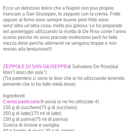
Ecco un delizioso dolce che a Napoli non puo proprio
mancare a San Giuseppe, le zeppole con la crema. Fritte
oppure al forno sono sempre buone però fritte sono
senz’altro un'altra cosa, molto piu golosa. Le ho preparate
ieri pomeriggio utilizzando la ricetta di De Riso come l’anno
scorso perche mi sono piaciute moltissimo però ho fatto
mezza dose perche altrimenti ne vengono troppe e non
resisto alla tentazione!!!
ZEPPOLE DI SAN GIUSEPPE
di Salvatore De Riso(dal
libro"I dolci del sole")
(Tra parentesi ci sono le dosi che io ho utilizzando tenendo
presente che io ho fatto metà dose)
Ingredienti
Crema pasticcera:
9 uova( io ne ho utilizzate 4)
150 g di zucchero(75 g di zucchero)
350 g di latte(175 ml di latte)
150 g di panna(75 ml di panna)
Scorza di limone e vaniglia
40 g Amido di mais( 20 g di amido)