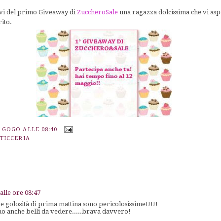
rvi del primo Giveaway di
ZuccheroSale
una ragazza dolcissima che vi asp
rito.
A GOGO
ALLE
08:40
TICCERIA
alle ore 08:47
 golosità di prima mattina sono pericolosissime!!!!!
no anche belli da vedere.....brava davvero!