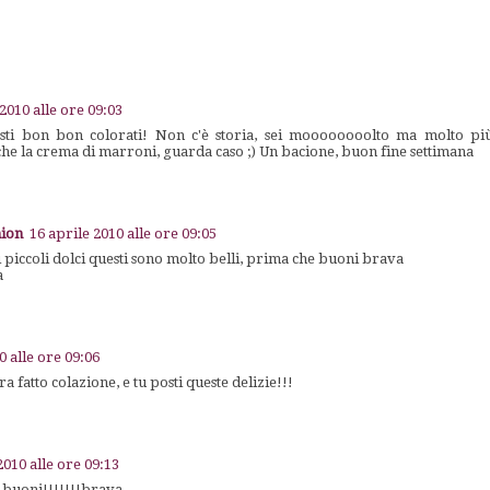
 2010 alle ore 09:03
sti bon bon colorati! Non c'è storia, sei moooooooolto ma molto più 
he la crema di marroni, guarda caso ;) Un bacione, buon fine settimana
hion
16 aprile 2010 alle ore 09:05
i piccoli dolci questi sono molto belli, prima che buoni brava
a
0 alle ore 09:06
 fatto colazione, e tu posti queste delizie!!!
2010 alle ore 09:13
buoni!!!!!!!brava