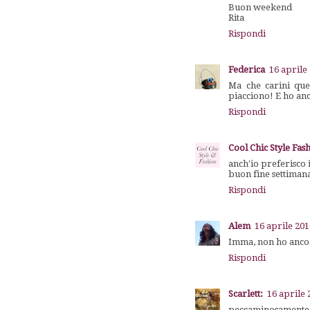
Buon weekend
Rita
Rispondi
Federica
16 aprile
Ma che carini que
piacciono! E ho anc
Rispondi
Cool Chic Style Fas
anch'io preferisco 
buon fine settiman
Rispondi
Alem
16 aprile 201
Imma, non ho ancora
Rispondi
Scarlett:
16 aprile 
peccaminosamente 