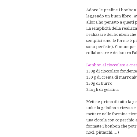
Adoro le praline i bonbon 
leggendo un buon libro. Av
allora ho pensato a questi
La semplicità della realizza
realizzare dei bonbon che 
semplici sono le forme è pi
sono perfette). Comunque li
collaborare e deciso tra l’al
Bonbon al cioccolato e cr
150g di cioccolato fondent
150 g di crema di marroni
150g di burro
2 fogli di gelatina
Mettete prima di tutto la g
unite la gelatina strizzata 
mettere nelle formine riemp
una ciotola con coperchio e
formate i bonbon che potre
noci, pistacchi….)