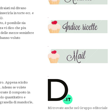
raiati sul divano
erirla in torte ecc. e
.
i).
o, è possibile sia
za vi dico che piu
i delle mezze semisfere
i hanno voluto
.
.
.
rro. Appena sciolto
. Adesso se volete
ersate il composto in
lo quantitativo e
 granella di mandorle,
Mi trovate anche nel Gruppo editoriale