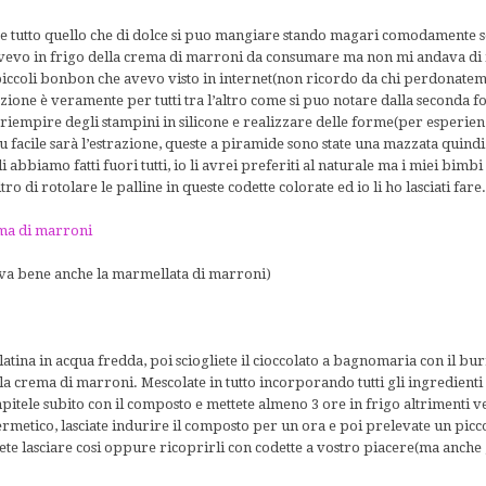
e tutto quello che di dolce si puo mangiare stando magari comodamente sd
evo in frigo della crema di marroni da consumare ma non mi andava di ins
 piccoli bonbon che avevo visto in internet(non ricordo da chi perdonatem
zione è veramente per tutti tra l’altro come si puo notare dalla seconda fot
riempire degli stampini in silicone e realizzare delle forme(per esperien
u facile sarà l’estrazione, queste a piramide sono state una mazzata quind
 abbiamo fatti fuori tutti, io li avrei preferiti al naturale ma i miei bimb
tro di rotolare le palline in queste codette colorate ed io li ho lasciati fare
ema di marroni
e
(va bene anche la marmellata di marroni)
elatina in acqua fredda, poi sciogliete il cioccolato a bagnomaria con il bu
e la crema di marroni. Mescolate in tutto incorporando tutti gli ingredienti 
itele subito con il composto e mettete almeno 3 ore in frigo altrimenti v
rmetico, lasciate indurire il composto per un ora e poi prelevate un picco
te lasciare cosi oppure ricoprirli con codette a vostro piacere(ma anche