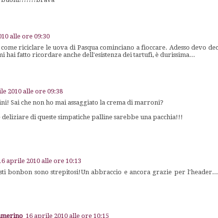
010 alle ore 09:30
u come riciclare le uova di Pasqua cominciano a fioccare. Adesso devo de
 mi hai fatto ricordare anche dell'esistenza dei tartufi, è durissima...
le 2010 alle ore 09:38
ini! Sai che non ho mai assaggiato la crema di marroni?
 deliziare di queste simpatiche palline sarebbe una pacchia!!!
16 aprile 2010 alle ore 10:13
i bonbon sono strepitosi!Un abbraccio e ancora grazie per l'header...
Ramerino
16 aprile 2010 alle ore 10:15