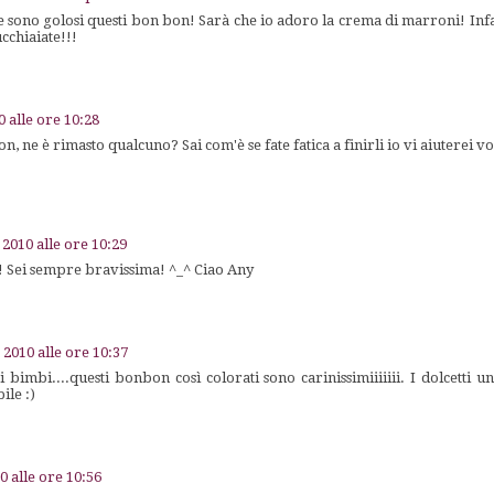
o golosi questi bon bon! Sarà che io adoro la crema di marroni! Infa
ucchiaiate!!!
0 alle ore 10:28
, ne è rimasto qualcuno? Sai com'è se fate fatica a finirli io vi aiuterei vo
 2010 alle ore 10:29
 Sei sempre bravissima! ^_^ Ciao Any
 2010 alle ore 10:37
 bimbi....questi bonbon così colorati sono carinissimiiiiiii. I dolcetti u
ile :)
0 alle ore 10:56