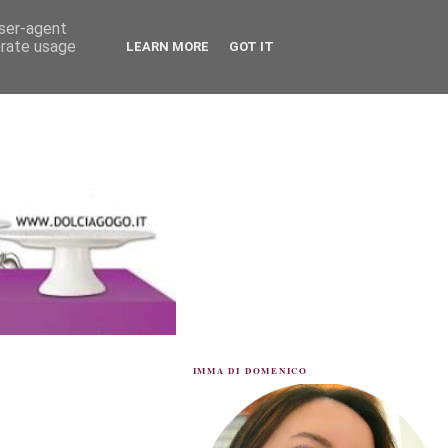
user-agent
erate usage
LEARN MORE
GOT IT
IMMA DI DOMENICO