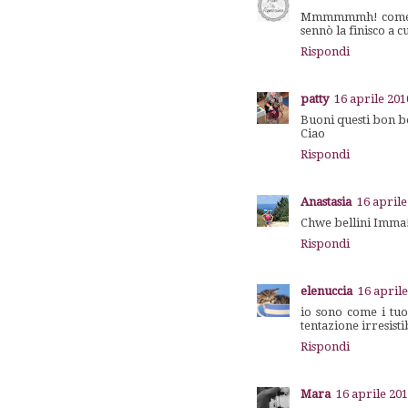
Mmmmmmh! come son
sennò la finisco a c
Rispondi
patty
16 aprile 201
Buoni questi bon bon
Ciao
Rispondi
Anastasia
16 aprile
Chwe bellini Imma!
Rispondi
elenuccia
16 aprile
io sono come i tuoi
tentazione irresistib
Rispondi
Mara
16 aprile 201