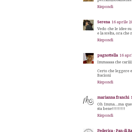
Rispondi
Serena
16 aprile 2
Vedo che le idee s
e la scelta, ora che
Rispondi
pagnottella
16 apri
Immaaaa che cariii
Certo che leggere e
Bacioni
Rispondi
marianna franchi
Oh Imma...ma quest
sta bene!!!!!!!!!
Rispondi
Federica - Pan di 