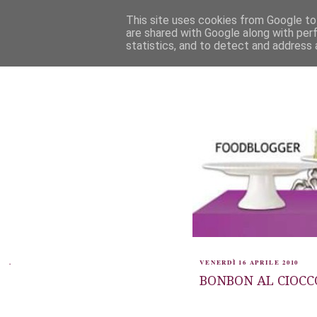
This site uses cookies from Google to 
are shared with Google along with per
statistics, and to detect and address 
.
VENERDÌ 16 APRILE 2010
BONBON AL CIOCC