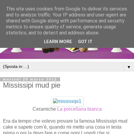
This site uses cookies from Google to deliver its services
and to analyze traffic. Your IP address and user-agent are
shared with Google along with performance and security
metrics to ensure quality of service, generate usage
statistics, and to detect and address abuse.
LEARN MORE
GOT IT
▼
martedì 20 marzo 2012
Mississipi mud pie
Ceramiche
La porcellana bianca
Era da tempo che volevo provare la famosa Mississipi mud
cake e sapete com’è, quando mi metto una cosa in testa
prima o poi la devo fare e come ogni Lunedi che si