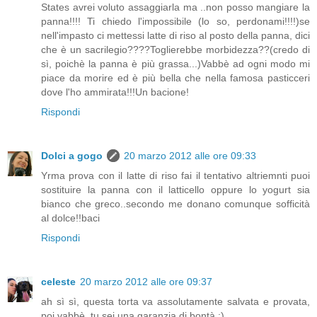
States avrei voluto assaggiarla ma ..non posso mangiare la
panna!!!! Ti chiedo l'impossibile (lo so, perdonami!!!!)se
nell'impasto ci mettessi latte di riso al posto della panna, dici
che è un sacrilegio????Toglierebbe morbidezza??(credo di
sì, poichè la panna è più grassa...)Vabbè ad ogni modo mi
piace da morire ed è più bella che nella famosa pasticceri
dove l'ho ammirata!!!Un bacione!
Rispondi
Dolci a gogo
20 marzo 2012 alle ore 09:33
Yrma prova con il latte di riso fai il tentativo altriemnti puoi
sostituire la panna con il latticello oppure lo yogurt sia
bianco che greco..secondo me donano comunque sofficità
al dolce!!baci
Rispondi
celeste
20 marzo 2012 alle ore 09:37
ah sì sì, questa torta va assolutamente salvata e provata,
poi vabbè, tu sei una garanzia di bontà :)