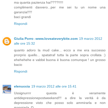
ma quanta pazienza hai????!!!!!
complimenti davvero...per me sei tu un nome una
garanzia!!!!!
baci grandi
Rispondi
Giulia Porro -www.loveateverybite.com
19 marzo 2012
alle ore 15:32
quanto adoro la mud cake... ecco a me era successo
prorprio quello... spatatraf tutta la parte sopra crollata :)
ehehehehe e vabbé buona é buona comunque ! un grosso
bacio
Rispondi
elenuccia
19 marzo 2012 alle ore 15:41
Ussignurrrr questa è veramente
antidepressionepostweekend!!! a dire la verità è da
depressione visto che posso solo ammirarla e non
mangiarla :D