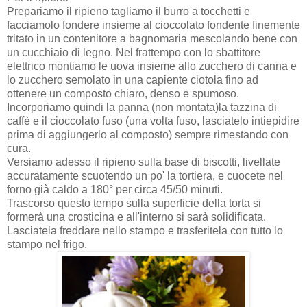
Prepariamo il ripieno tagliamo il burro a tocchetti e
facciamolo fondere insieme al cioccolato fondente finemente
tritato in un contenitore a bagnomaria mescolando bene con
un cucchiaio di legno. Nel frattempo con lo sbattitore
elettrico montiamo le uova insieme allo zucchero di canna e
lo zucchero semolato in una capiente ciotola fino ad
ottenere un composto chiaro, denso e spumoso.
Incorporiamo quindi la panna (non montata)la tazzina di
caffè e il cioccolato fuso (una volta fuso, lasciatelo intiepidire
prima di aggiungerlo al composto) sempre rimestando con
cura.
Versiamo adesso il ripieno sulla base di biscotti, livellate
accuratamente scuotendo un po' la tortiera, e cuocete nel
forno già caldo a 180° per circa 45/50 minuti.
Trascorso questo tempo sulla superficie della torta si
formerà una crosticina e all'interno si sarà solidificata.
Lasciatela freddare nello stampo e trasferitela con tutto lo
stampo nel frigo.