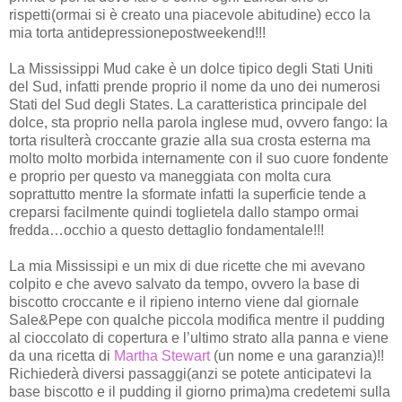
rispetti(ormai si è creato una piacevole abitudine) ecco la
mia torta antidepressionepostweekend!!!
La Mississippi Mud cake è un dolce tipico degli Stati Uniti
del Sud, infatti prende proprio il nome da uno dei numerosi
Stati del Sud degli States. La caratteristica principale del
dolce, sta proprio nella parola inglese mud, ovvero fango: la
torta risulterà croccante grazie alla sua crosta esterna ma
molto molto morbida internamente con il suo cuore fondente
e proprio per questo va maneggiata con molta cura
soprattutto mentre la sformate infatti la superficie tende a
creparsi facilmente quindi toglietela dallo stampo ormai
fredda…occhio a questo dettaglio fondamentale!!!
La mia Mississipi e un mix di due ricette che mi avevano
colpito e che avevo salvato da tempo, ovvero la base di
biscotto croccante e il ripieno interno viene dal giornale
Sale&Pepe con qualche piccola modifica mentre il pudding
al cioccolato di copertura e l’ultimo strato alla panna e viene
da una ricetta di
Martha Stewar
t
(un nome e una garanzia)!!
Richiederà diversi passaggi(anzi se potete anticipatevi la
base biscotto e il pudding il giorno prima)ma credetemi sulla