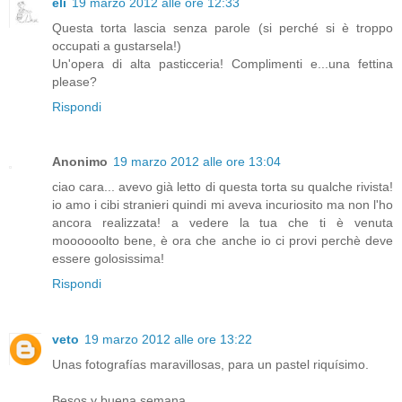
eli
19 marzo 2012 alle ore 12:33
Questa torta lascia senza parole (si perché si è troppo
occupati a gustarsela!)
Un'opera di alta pasticceria! Complimenti e...una fettina
please?
Rispondi
Anonimo
19 marzo 2012 alle ore 13:04
ciao cara... avevo già letto di questa torta su qualche rivista!
io amo i cibi stranieri quindi mi aveva incuriosito ma non l'ho
ancora realizzata! a vedere la tua che ti è venuta
moooooolto bene, è ora che anche io ci provi perchè deve
essere golosissima!
Rispondi
veto
19 marzo 2012 alle ore 13:22
Unas fotografías maravillosas, para un pastel riquísimo.
Besos y buena semana.