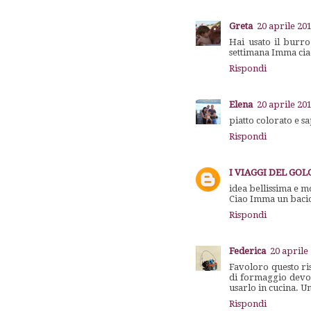
Greta
20 aprile 201
Hai usato il burro
settimana Imma cia
Rispondi
Elena
20 aprile 201
piatto colorato e sa
Rispondi
I VIAGGI DEL GO
idea bellissima e mo
Ciao Imma un bacion
Rispondi
Federica
20 aprile
Favoloro questo ris
di formaggio devon
usarlo in cucina.
Rispondi