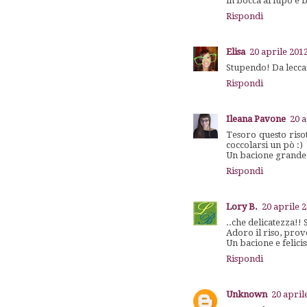
in bocca al lupo e 
Rispondi
Elisa
20 aprile 2012
Stupendo! Da leccar
Rispondi
Ileana Pavone
20 a
Tesoro questo risot
coccolarsi un pò :)
Un bacione grande,
Rispondi
Lory B.
20 aprile 2
..che delicatezza!!
Adoro il riso, prov
Un bacione e felici
Rispondi
Unknown
20 april