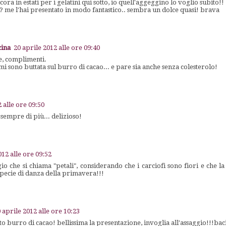
ora in estati per i gelatini qui sotto, io quell'aggeggino lo voglio subito!!
? me l'hai presentato in modo fantastico.. sembra un dolce quasi! brava
cina
20 aprile 2012 alle ore 09:40
e, complimenti.
i sono buttata sul burro di cacao... e pare sia anche senza colesterolo!
 alle ore 09:50
sempre di più... delizioso!
012 alle ore 09:52
 che si chiama "petali", considerando che i carciofi sono fiori e che la 
specie di danza della primavera!!!
 aprile 2012 alle ore 10:23
 burro di cacao! bellissima la presentazione, invoglia all'assaggio!!!ba