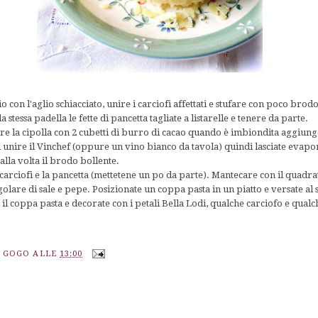
io con l'aglio schiacciato, unire i carciofi affettati e stufare con poco brod
stessa padella le fette di pancetta tagliate a listarelle e tenere da parte.
re la cipolla con 2 cubetti di burro di cacao quando è imbiondita aggiunger
 unire il Vinchef (oppure un vino bianco da tavola) quindi lasciate evapo
lla volta il brodo bollente.
i carciofi e la pancetta (mettetene un po da parte). Mantecare con il quadr
golare di sale e pepe. Posizionate un coppa pasta in un piatto e versate al s
 il coppa pasta e decorate con i petali Bella Lodi, qualche carciofo e qualc
A GOGO
ALLE
13:00