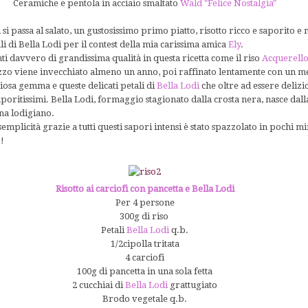
Ceramiche e pentola in acciaio smaltato
Wald "Felice Nostalgia"
si passa al salato, un gustosissimo primo piatto, risotto ricco e saporito e 
li di Bella Lodi per il contest della mia carissima amica
Ely
.
ti davvero di grandissima qualità in questa ricetta come il riso
Acquerell
 viene invecchiato almeno un anno, poi raffinato lentamente con un met
iosa gemma e queste delicati petali di
Bella Lodi
che oltre ad essere delizi
oritissimi. Bella Lodi, formaggio stagionato dalla crosta nera, nasce dall
na lodigiano.
a semplicità grazie a tutti questi sapori intensi è stato spazzolato in pochi mi
!
Risotto ai carciofi con pancetta e Bella Lodi
Per 4 persone
300g di riso
Petali
Bella Lodi
q.b.
1/2cipolla tritata
4 carciofi
100g di pancetta in una sola fetta
2 cucchiai di
Bella Lod
i
grattugiato
Brodo vegetale q.b.