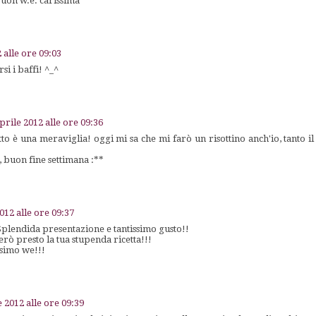
buon w.e. carissima
 alle ore 09:03
si i baffi! ^_^
prile 2012 alle ore 09:36
to è una meraviglia! oggi mi sa che mi farò un risottino anch'io, tanto il
 buon fine settimana :**
012 alle ore 09:37
 Splendida presentazione e tantissimo gusto!!
erò presto la tua stupenda ricetta!!!
ssimo we!!!
e 2012 alle ore 09:39