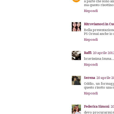
a parte che sono anc
ma questo risottino
Rispondi
Ritroviamoci in Cu
Bella presentazion
PS Ormai anche io m
Rispondi
Raffi
20 aprile 2012
bravissima Imma...
Rispondi
Serena
20 aprile 2
Oddio, un formaggio
questo risotto una 
Rispondi
Federica Simoni
20
devo procurarmi sto