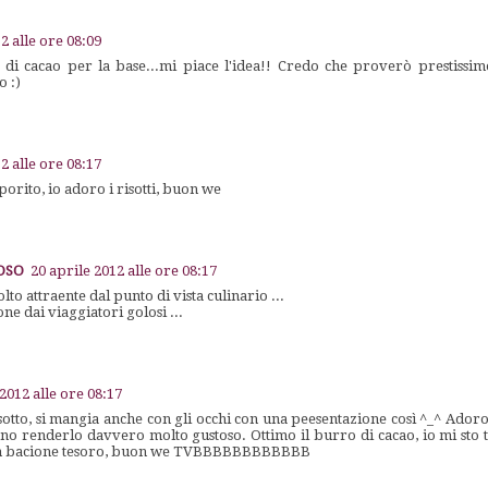
2 alle ore 08:09
 di cacao per la base...mi piace l'idea!! Credo che proverò prestissim
o :)
2 alle ore 08:17
porito, io adoro i risotti, buon we
LOSO
20 aprile 2012 alle ore 08:17
lto attraente dal punto di vista culinario ...
e dai viaggiatori golosi ...
 2012 alle ore 08:17
otto, si mangia anche con gli occhi con una peesentazione così ^_^ Adoro i
o renderlo davvero molto gustoso. Ottimo il burro di cacao, io mi sto
 Un bacione tesoro, buon we TVBBBBBBBBBBBB