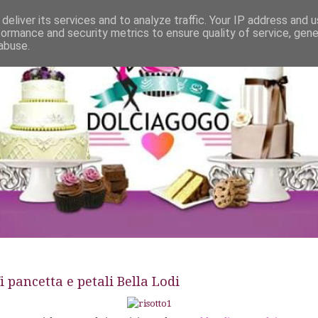
deliver its services and to analyze traffic. Your IP address and 
formance and security metrics to ensure quality of service, gen
abuse.
i pancetta e petali Bella Lodi