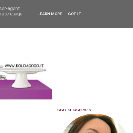
user-agent
erate usage
LEARN MORE
GOT IT
IMMA DI DOMENICO