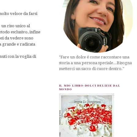
molto veloce da farsi
o
un riso unico al
odo esclusivo, infine
osi da vedere sono
a grande e radicata
nuti con la voglia di
"Fare un dolce é come raccontare una
storia a una persona speciale...Bisogna
metterci un sacco di cuore dentro."
IL MIO LIBRO-DOLCI DELIZIE DAL
MONDO