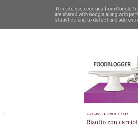
This site uses cookies from Google to 
are shared with Google along with per
statistics, and to detect and address 
.
SABATO 21 APRILE 2012
Risotto con carciof