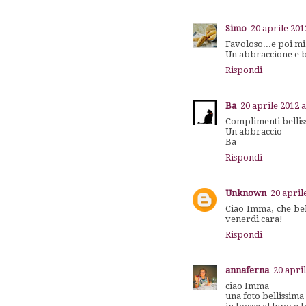
Simo
20 aprile 201
Favoloso...e poi m
Un abbraccione e b
Rispondi
Ba
20 aprile 2012 a
Complimenti belliss
Un abbraccio
Ba
Rispondi
Unknown
20 april
Ciao Imma, che bell
venerdì cara!
Rispondi
annaferna
20 april
ciao Imma
una foto bellissima