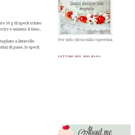
re 50 g di speck tritato
orire e uniamo il timo,
Per info clicca sulla copertina
agliato a listarelle.
ostini di pane, lo speck
LETTORI DEL MIO BLOG
.