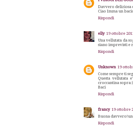
Davvero deliziosa q
Ciao Imma un bacion
Rispondi
elly
19 ottobre 201
Una vellutata da so
siano imprevisti e r
Rispondi
Unknown
19 ottob
Come sempre ti seg
Questa vellutata e
croccantina sopra:
Baci
Rispondi
francy
19 ottobre 
Buona davvero!un
Rispondi