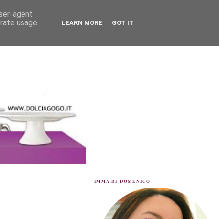
user-agent
erate usage
LEARN MORE
GOT IT
IMMA DI DOMENICO