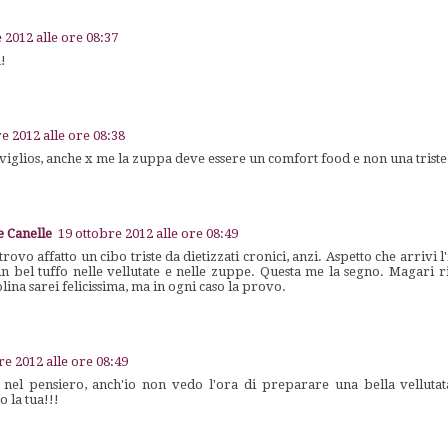
 2012 alle ore 08:37
a!
e 2012 alle ore 08:38
viglios, anche x me la zuppa deve essere un comfort food e non una trist
 Canelle
19 ottobre 2012 alle ore 08:49
trovo affatto un cibo triste da dietizzati cronici, anzi. Aspetto che arrivi
n bel tuffo nelle vellutate e nelle zuppe. Questa me la segno. Magari ri
lina sarei felicissima, ma in ogni caso la provo.
re 2012 alle ore 08:49
nel pensiero, anch'io non vedo l'ora di preparare una bella vellutat
o la tua!!!