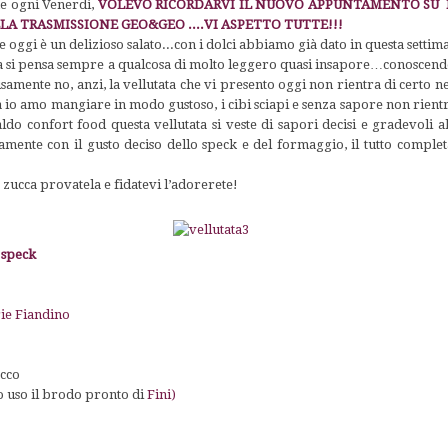
e ogni Venerdi,
VOLEVO RICORDARVI IL NUOVO APPUNTAMENTO SU RA
LLA TRASMISSIONE GEO&GEO ....VI ASPETTO TUTTE!!!
e oggi è un delizioso salato...con i dolci abbiamo già dato in questa settim
ta si pensa sempre a qualcosa di molto leggero quasi insapore…conoscend
samente no, anzi, la vellutata che vi presento oggi non rientra di certo nella
 io amo mangiare in modo gustoso, i cibi sciapi e senza sapore non rientr
do confort food questa vellutata si veste di sapori decisi e gradevoli al 
amente con il gusto deciso dello speck e del formaggio, il tutto complet
 zucca provatela e fidatevi l’adorerete!
o speck
rie Fiandino
ecco
o uso il brodo pronto di
Fini)