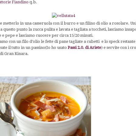
attorie Fiandino
q.b.
 e metterlo in una casseruola con il burro e un filino di olio a rosolare. Uni
 questo punto la zucca pulita e lavata e tagliata a toccheti, lasciamo insap
e e pepe e lasciamo cuocere per circa 15/20 minuti.
mo con un filo d’olio le fette di pane tagliate a cubetti e lo speck restante t
ate il tutto in un passino(Io ho usato
Passi 2.0. di Ariete
) e servite con i cr
di Gran Kinara.