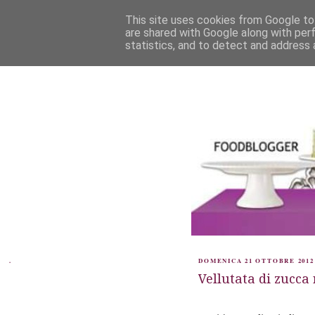
This site uses cookies from Google to 
are shared with Google along with per
statistics, and to detect and address 
.
DOMENICA 21 OTTOBRE 2012
Vellutata di zucca 