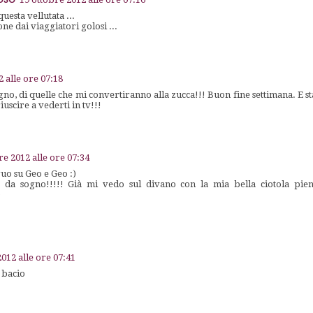
uesta vellutata ...
e dai viaggiatori golosi ...
2 alle ore 07:18
gno, di quelle che mi convertiranno alla zucca!!! Buon fine settimana. E s
iuscire a vederti in tv!!!
re 2012 alle ore 07:34
uo su Geo e Geo :)
' da sogno!!!!! Già mi vedo sul divano con la mia bella ciotola pien
)
2012 alle ore 07:41
 bacio