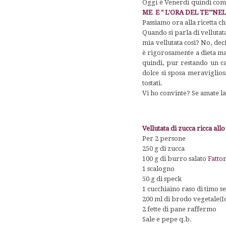
Oggi è Venerdi quindi com
ME E " L'ORA DEL TE'"NE
Passiamo ora alla ricetta ch
Quando si parla di velluta
mia vellutata cosi? No, deci
è rigorosamente a dieta ma
quindi, pur restando un cal
dolce si sposa meraviglios
tostati.
Vi ho convinte? Se amate la
Vellutata di zucca ricca all
Per 2 persone
250 g di zucca
100 g di burro salato
Fatto
1 scalogno
50 g di speck
1 cucchiaino raso di timo s
200 ml di brodo vegetale(I
2 fette di pane raffermo
Sale e pepe q.b.