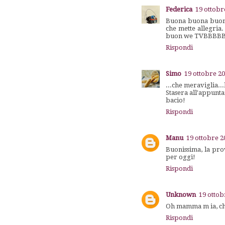
Federica
19 ottobr
Buona buona buona t
che mette allegria.
buon we TVBBBB
Rispondi
Simo
19 ottobre 20
...che meraviglia...
Stasera all'appunt
bacio!
Rispondi
Manu
19 ottobre 2
Buonissima, la pro
per oggi!
Rispondi
Unknown
19 ottob
Oh mamma m ia, che
Rispondi