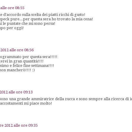
alle ore 08:55
d'accordo sulla scelta dei piatti ricchi di gusto!
o speck pure...per questa sera ho trovato la mia cena!
 le puntate che mi sono persa!
lupo per oggi!
 2012 alle ore 08:56
programmato per questa sera!!!!!
rei in gran quantità!!!!
imo e felice fine settimana!!!!
non mancherò!!!! :)
2012 alle ore 09:13
 sono una grande ammiratrice della zucca e sono sempre alla ricerca di 
i accostamenti mi piace molto!
re 2012 alle ore 09:35