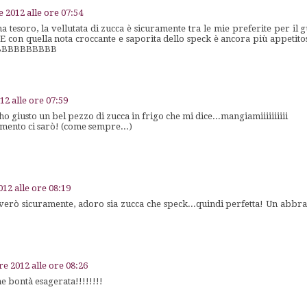
e 2012 alle ore 07:54
esoro, la vellutata di zucca è sicuramente tra le mie preferite per il gu
 E con quella nota croccante e saporita dello speck è ancora più appetit
BBBBBBBBBB
12 alle ore 07:59
ho giusto un bel pezzo di zucca in frigo che mi dice...mangiamiiiiiiiiii
amento ci sarò! (come sempre...)
012 alle ore 08:19
verò sicuramente, adoro sia zucca che speck...quindi perfetta! Un abbra
re 2012 alle ore 08:26
 bontà esagerata!!!!!!!!