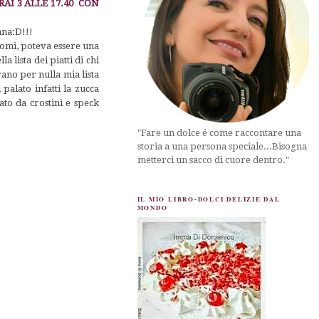
I 3 ALLE 17.40 CON
ana:D!!!
omi, poteva essere una
 lista dei piatti di chi
ano per nulla mia lista
palato infatti la zucca
ato da crostini e speck
"Fare un dolce é come raccontare una
storia a una persona speciale...Bisogna
metterci un sacco di cuore dentro."
IL MIO LIBRO-DOLCI DELIZIE DAL
MONDO