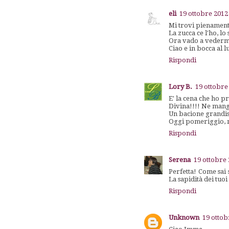
eli
19 ottobre 2012 
Mi trovi pienamente 
La zucca ce l'ho, l
Ora vado a vedermi
Ciao e in bocca al 
Rispondi
Lory B.
19 ottobre
E' la cena che ho 
Divina!!!! Ne mange
Un bacione grandiss
Oggi pomeriggio, 
Rispondi
Serena
19 ottobre 
Perfetta! Come sai
La sapidità dei tuo
Rispondi
Unknown
19 ottob