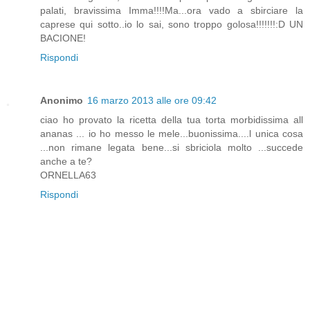
palati, bravissima Imma!!!!Ma...ora vado a sbirciare la
caprese qui sotto..io lo sai, sono troppo golosa!!!!!!!:D UN
BACIONE!
Rispondi
Anonimo
16 marzo 2013 alle ore 09:42
ciao ho provato la ricetta della tua torta morbidissima all
ananas ... io ho messo le mele...buonissima....l unica cosa
...non rimane legata bene...si sbriciola molto ...succede
anche a te?
ORNELLA63
Rispondi