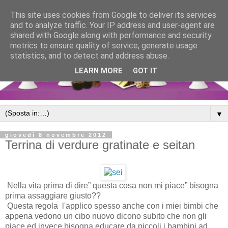
This site uses cookies from Google to deliver its services
and to analyze traffic. Your IP address and user-agent are
shared with Google along with performance and security
metrics to ensure quality of service, generate usage
statistics, and to detect and address abuse.
LEARN MORE
GOT IT
▼
giovedì 8 novembre 2012
Terrina di verdure gratinate e seitan
Nella vita prima di dire” questa cosa non mi piace” bisogna
prima assaggiare giusto??
Questa regola l'applico spesso anche con i miei bimbi che
appena vedono un cibo nuovo dicono subito che non gli
piace ed invece bisogna educare da piccoli i bambini ad