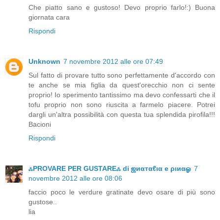
Che piatto sano e gustoso! Devo proprio farlo!:) Buona
giornata cara
Rispondi
Unknown
7 novembre 2012 alle ore 07:49
Sul fatto di provare tutto sono perfettamente d'accordo con
te anche se mia figlia da quest'orecchio non ci sente
proprio! Io sperimento tantissimo ma devo confessarti che il
tofu proprio non sono riuscita a farmelo piacere. Potrei
dargli un'altra possibilità con questa tua splendida pirofila!!!
Bacioni
Rispondi
ஃPROVARE PER GUSTAREஃ di ஜиαтαℓια e ριиαஓ
7
novembre 2012 alle ore 08:06
faccio poco le verdure gratinate devo osare di più sono
gustose..
lia