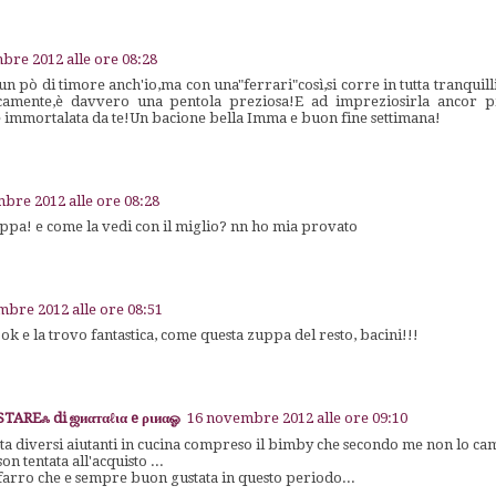
bre 2012 alle ore 08:28
un pò di timore anch'io,ma con una"ferrari"così,si corre in tutta tranquill
icamente,è davvero una pentola preziosa!E ad impreziosirla ancor pi
immortalata da te!Un bacione bella Imma e buon fine settimana!
bre 2012 alle ore 08:28
uppa! e come la vedi con il miglio? nn ho mia provato
bre 2012 alle ore 08:51
ook e la trovo fantastica, come questa zuppa del resto, bacini!!!
AREஃ di ஜиαтαℓια e ριиαஓ
16 novembre 2012 alle ore 09:10
a diversi aiutanti in cucina compreso il bimby che secondo me non lo cam
n tentata all'acquisto ...
farro che e sempre buon gustata in questo periodo...