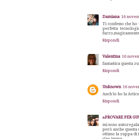
Damiana
16 novem
Ti confesso che ho 
perfetta tecnolog
farro,magicamente 
Rispondi
Valentina
16 novem
fantastica questa z
Rispondi
Unknown
16 novem
Anch'io ho la Actic
Rispondi
ஃPROVARE PER GUST
mi sono autoregalat
però anche questa so
ottimo la zuppa di 
ciao imma...