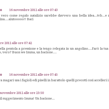
go
16 novembre 2012 alle ore 07:43
è vero come regalo natalizio sarebbe davvero una bella idea...tvb...e mi
ina....aiutooooo!! Baci
e 2012 alle ore 07:42
la pentola a pressione e la tengo relegata in un angolino....Farò la tua
so, vero? Buon we Imma, un bacione....
go
16 novembre 2012 alle ore 07:45
 magari usa i fagioli edi piselli in barattolo quelli precotti cosi accelleri 
 novembre 2012 alle ore 23:50
 il suggerimento Imma! Un bacione...