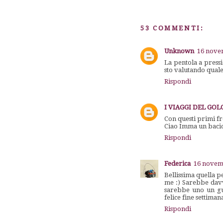
53 COMMENTI:
Unknown
16 novem
La pentola a pressi
sto valutando quale
Rispondi
I VIAGGI DEL GO
Con questi primi fre
Ciao Imma un bacion
Rispondi
Federica
16 novemb
Bellissima quella 
me :) Sarebbe davv
sarebbe uno un gu
felice fine setti
Rispondi