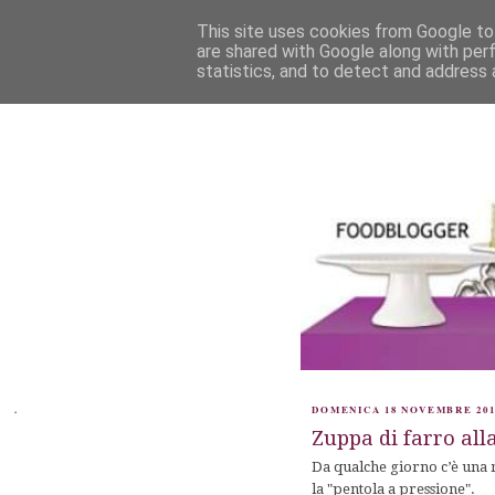
This site uses cookies from Google to 
are shared with Google along with per
statistics, and to detect and address 
.
DOMENICA 18 NOVEMBRE 201
Zuppa di farro all
Da qualche giorno c’è una n
la
"pentola a pressione".