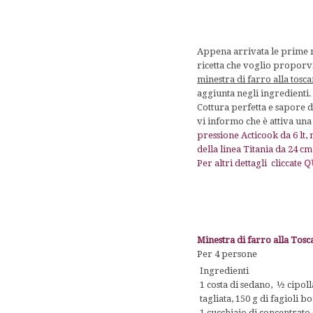
Appena arrivata le prime ri
ricetta che voglio proporvi
minestra di farro alla tosc
aggiunta negli ingredienti.
Cottura perfetta e sapore 
vi informo che è attiva una
pressione Acticook da 6 lt,
della linea Titania da 24 c
Per altri dettagli
cliccate
Q
Minestra di farro alla Tosc
Per 4 persone
Ingredienti
1 costa di sedano, ½ cipolla
tagliata, 150 g di fagioli 
1 cucchiaio di concentrato