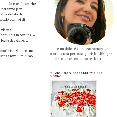
zione in casa di amiche
o natalizio per
 ed è dotata di:
ucendo i tempi di
 ricetta.
 comincia la cottura. A
onte di calore; il
"Fare un dolce é come raccontare una
comode funzioni, come
storia a una persona speciale...Bisogna
 senza fare il minimo
metterci un sacco di cuore dentro."
IL MIO LIBRO-DOLCI DELIZIE DAL
MONDO