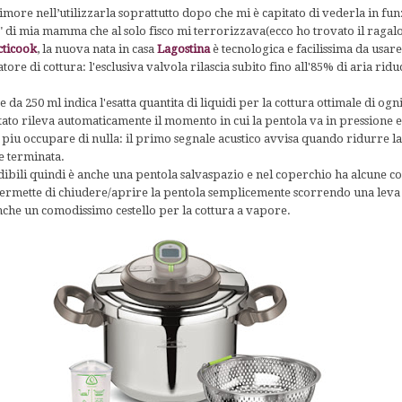
ore nell’utilizzarla soprattutto dopo che mi è capitato di vederla in fun
" di mia mamma che al solo fisco mi terrorizzava(ecco ho trovato il ragal
cticook
, la nuova nata in casa
Lagostina
è tecnologica e facilissima da usare
atore di cottura: l'esclusiva valvola rilascia subito fino all'85% di aria rid
e da 250 ml indica l'esatta quantita di liquidi per la cottura ottimale di ogni
ato rileva automaticamente il momento in cui la pentola va in pressione e
 piu occupare di nulla: il primo segnale acustico avvisa quando ridurre la f
e terminata.
udibili quindi è anche una pentola salvaspazio e nel coperchio ha alcune 
 permette di chiudere/aprire la pentola semplicemente scorrendo una leva
nche un comodissimo cestello per la cottura a vapore.