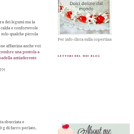
ura dei legumi ma la
 calda e confortevole
o solo qualche piccola
Per info clicca sulla copertina
one affascina anche voi
dicembre una pentola a
LETTORI DEL MIO BLOG
 padella antiaderente
??!
.
ata sbucciata e
0 g di farro perlato,