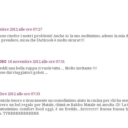
bre 2012 alle ore 07:27
one risolve i nostri problemi! Anche io la uso moltissimo, adesso la mia d
 prendere, mi sa che l'Acticook è molto sicura!!!!
LOSO
16 novembre 2012 alle ore 07:31
ddi una bella zuppa ci vuole tutta ... Molto invitante !!!
e dai viaggiatori golosi ...
re 2012 alle ore 07:33
pentola tesoro e sicuramente un comodissimo aiuto in cucina per chi ha 
ero un bel regalo per Natale, chissà se Babbo Natale mi ascolta :D! La 
stosissimo comfort food oggi, è un freddo...brrrrrrr! Buona buona b
mana. TVBBBBBBBBBBBB