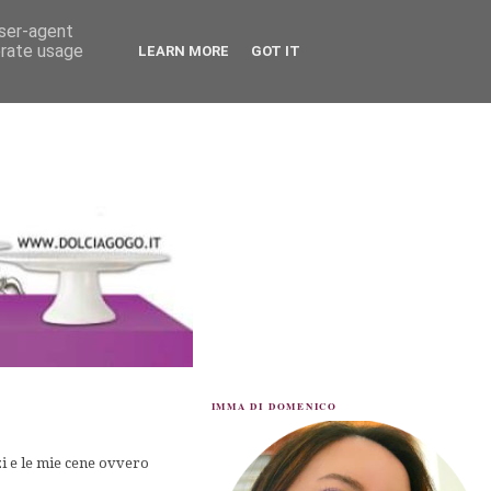
user-agent
erate usage
LEARN MORE
GOT IT
IMMA DI DOMENICO
zi e le mie cene ovvero