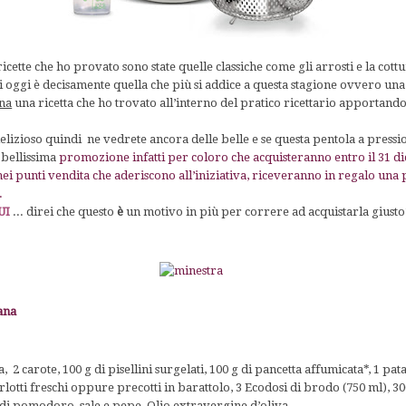
cette che ho provato sono state quelle classiche come gli arrosti e la cott
 oggi è decisamente quella che più si addice a questa stagione ovvero una
ana
una ricetta che ho trovato all’interno del pratico ricettario apportand
delizioso quindi
ne vedrete ancora delle belle e se questa pentola a pressi
 bellissima
promozione
infatti per coloro che acquisteranno entro il 31 
 nei punti vendita che aderiscono all’iniziativa, riceveranno in regalo una
m.
UI
... direi che questo
è
un motivo in più per correre ad acquistarla giusto
ana
, 2 carote, 100 g di pisellini surgelati, 100 g di pancetta affumicata*, 1 pat
borlotti freschi oppure precotti in barattolo, 3 Ecodosi di brodo (750 ml), 30
 di pomodoro, sale e pepe, Olio extravergine d’oliva.