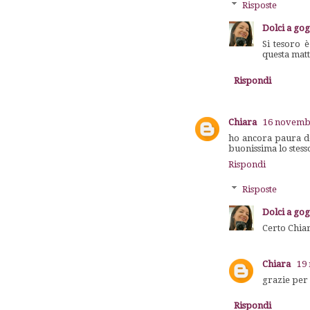
Risposte
Dolci a go
Si tesoro 
questa matt
Rispondi
Chiara
16 novembr
ho ancora paura del
buonissima lo stes
Rispondi
Risposte
Dolci a go
Certo Chiara
Chiara
19
grazie per
Rispondi