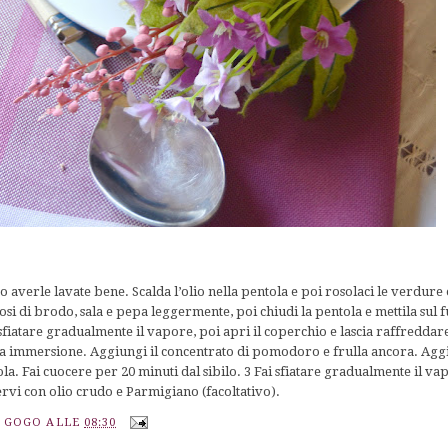
o averle lavate bene. Scalda l’olio nella pentola e poi rosolaci le verdure 
osi di brodo, sala e pepa leggermente, poi chiudi la pentola e mettila sul 
a sfiatare gradualmente il vapore, poi apri il coperchio e lascia raffredda
 a immersione. Aggiungi il concentrato di pomodoro e frulla ancora. Aggi
ola. Fai cuocere per 20 minuti dal sibilo. 3 Fai sfiatare gradualmente il va
Servi con olio crudo e Parmigiano (facoltativo).
A GOGO
ALLE
08:30