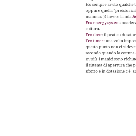
Ho sempre avuto qualche tim
oppure quella "preistorica
mamma:-)) invece la mia
A
Eco energy system
: acceler
cottura.
Eco dose
: il pratico dosator
Eco timer:
una volta impost
questo punto non ci si deve
secondo quando la cottura 
In più i manici sono richi
il sistema di apertura che
sforzo e in dotazione c'è a