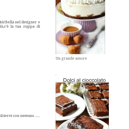
ità!Bella nel designer e
ù,c'è la tua zuppa di
Un grande amore
.
bierei con nessuno ....