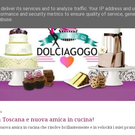
deliver its services and to analyze traffic. Your IP address and 
formance and security metrics to ensure quality of service, gen
abuse.
2
a Toscana e nuova amica in cucina!
uova amica in cucina che risolve brillantemente e in velocità i miei pran