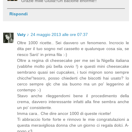
Grazie mille Giulia!!Un bacione enorme!!
Rispondi
Vaty ♪
24 maggio 2013 alle ore 07:37
Oltre 1000 ricette.. Sei davvero un fenomeno. Incrocio le
dita per il tuo sogno nel cassetto e qualunque cosa sia, se
riesco Sarò' in prima fila :-)
Oltre a regina di cheesecake per me sei la Nigella italiana
(vabbhe molto più bella ovvio !) e questi mini cheesecake
sembrano quasi sei cupcakes, i tuoi mignon sono sempre
chicche!'tesoro, posso chiederti che biscotti hai usato? Io
cerco sempre qlc che sia buono ma un po' leggerino al
contempo :-)
Stavo anche rileggendomi bene il procedimento della
crema, davvero interessante infatti alla fine sembra anche
un po' consistente.
Imma cara.. Che dire ancor 1000 di queste ricette!
Ti abbraccio forte forte e rinnovo le mie congratulazioni a
questa meravigliosa donna che un giorno ci regala dolci. A-
gogo <3