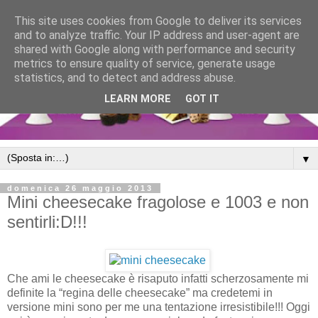
This site uses cookies from Google to deliver its services
and to analyze traffic. Your IP address and user-agent are
shared with Google along with performance and security
metrics to ensure quality of service, generate usage
statistics, and to detect and address abuse.
LEARN MORE
GOT IT
▼
domenica 26 maggio 2013
Mini cheesecake fragolose e 1003 e non
sentirli:D!!!
Che ami le cheesecake è risaputo infatti scherzosamente mi
definite la “regina delle cheesecake” ma credetemi in
versione mini sono per me una tentazione irresistibile!!! Oggi