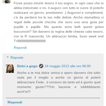
Forse posso intuirlo tesoro il tuo sogno, in ogni caso che io
abbia indovinato o no, ti auguro con tutto io cuore di poterlo
realizzare un giorno, prestissimo :) Auguroni e complimenti,
c’è da perdersi tra le tue mille delizie. Anche stamattina ci
regali delle piccole chicche che sono una vera gioia per
pupille e papille. Ma quanto sono belli questi golosi
bocconcini? Sei davvero la regina delle cheese cake tesoro,
con la R maiuscola. Un abbraccio bimba, buon week end
TVBBBBBBBBBBBBB
Rispondi
Risposte
Dolci a gogo
24 maggio 2013 alle ore 08:00
Anche a te mia dolce amica e spero davvero che tutto
vada per il meglio e anche un giorno di poterti
abbracciare Fede...ti consoco da tanto ed è giunto quel
momento giusto??!!Un bacione e tvbbbbbtanto
anch'io!!!
Rispondi