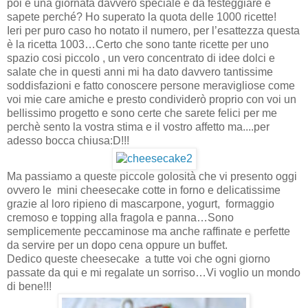
poi è una giornata davvero speciale e da festeggiare e
sapete perché? Ho superato la quota delle 1000 ricette!
Ieri per puro caso ho notato il numero, per l’esattezza questa
è la ricetta 1003…Certo che sono tante ricette per uno
spazio cosi piccolo , un vero concentrato di idee dolci e
salate che in questi anni mi ha dato davvero tantissime
soddisfazioni e fatto conoscere persone meravigliose come
voi mie care amiche e presto condividerò proprio con voi un
bellissimo progetto e sono certe che sarete felici per me
perchè sento la vostra stima e il vostro affetto ma....per
adesso bocca chiusa:D!!!
Ma passiamo a queste piccole golosità che vi presento oggi
ovvero le mini cheesecake cotte in forno e delicatissime
grazie al loro ripieno di mascarpone, yogurt, formaggio
cremoso e topping alla fragola e panna…Sono
semplicemente peccaminose ma anche raffinate e perfette
da servire per un dopo cena oppure un buffet.
Dedico queste cheesecake a tutte voi che ogni giorno
passate da qui e mi regalate un sorriso…Vi voglio un mondo
di bene!!!