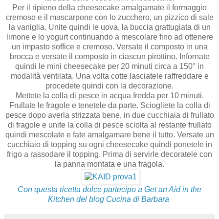
Per il ripieno della
cheesecake
amalgamate il formaggio
cremoso e il mascarpone con lo zucchero, un pizzico di sale
la vaniglia. Unite quindi le uova, la buccia grattugiata di un
limone e lo yogurt continuando a mescolare fino ad ottenere
un impasto soffice e cremoso. Versate il composto in una
brocca e versate il composto in ciascun
pirottino
. Infornate
quindi le mini cheesecake per
20 minuti circa a 150°
in
modalità ventilata. Una volta cotte
lasciatele raffreddare e
procedete quindi con la decorazione.
Mettete la colla di pesce in acqua fredda per 10 minuti.
Frullate le fragole e tenetele da parte. Sciogliete la colla di
pesce dopo averla strizzata bene, in due cucchiaia di frullato
di fragole e unite la colla di pesce sciolta al restante frullato
quindi mescolate e fate amalgamare bene il tutto. Versate un
cucchiaio di topping su ogni cheesecake quindi ponetele in
frigo a rassodare il topping. Prima di servirle decoratele con
la panna montata e una fragola.
Con questa ricetta dolce partecipo a Get an Aid in the
Kitchen del blog Cucina di Barbara