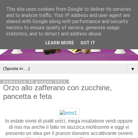
This site uses cookies from Google to deliver its services
and to analyze traffic. Your IP address and user-agent are
shared with Google along with performance and security
metrics to ensure quality of service, generate usage
statistics, and to detect and address abuse.
LEARN MORE
GOT IT
▼
domenica 30 giugno 2013
Orzo allo zafferano con zucchine,
pancetta e feta
In estate vivrei di piatti unici, mega insalatone verdi oppure
di riso ma anche il fatto mi stuzzica moltissimo e oggi vi
presento un idea per il pranzo davvero accattivante ovvero