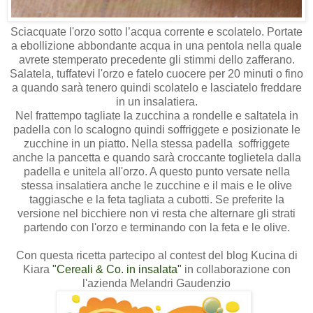
Sciacquate l'orzo sotto l’acqua corrente e scolatelo. Portate
a ebollizione abbondante acqua in una pentola nella quale
avrete stemperato precedente gli stimmi dello zafferano.
Salatela, tuffatevi l'orzo e fatelo cuocere per 20 minuti o fino
a quando sarà tenero quindi scolatelo e lasciatelo freddare
in un insalatiera.
Nel frattempo tagliate la zucchina a rondelle e saltatela in
padella con lo scalogno quindi soffriggete e posizionate le
zucchine in un piatto. Nella stessa padella
soffriggete
anche la pancetta e quando sarà croccante toglietela dalla
padella e unitela all'orzo. A questo punto versate nella
stessa insalatiera anche le zucchine e il mais e le olive
taggiasche e la feta tagliata a cubotti. Se preferite la
versione nel bicchiere non vi resta che alternare gli strati
partendo con l'orzo e terminando con la feta e le olive.
Con questa ricetta partecipo al contest del blog Kucina di
Kiara
"Cereali & Co. in insalata"
in collaborazione con
l'azienda Melandri Gaudenzio