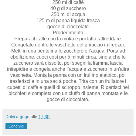
250 ml di caffè
40 g di zucchero
250 ml di acqua
125 m di panna liquida fresca
gocce di cioccolato
Prodedimento
Prepara il caffè con la moka e poi fallo raffreddare.
Congelalo dentro le vaschette del ghiaccio in freezer.
Metti in una pentolina lo zucchero e l’acqua. Porta ad
ebollizione, cuoci così per 5 minuti circa, sino a che lo
zucchero sarà dissolto, poi spegni la fiamma lascia
intiepidire e congela anche l’acqua e zucchero in un'altra
vaschetta. Monta la panna con un frullino elettrico, poi
trasferiscila in una sac à poche. Trita con un frullatore i
cubetti di caffè e quelli di sciroppo insieme. Ripartisci nei
bicchieri e completa con un ciuffo di panna montata e le
gocce di cioccolato.
Dolci a gogo
alle
17:30
Condividi