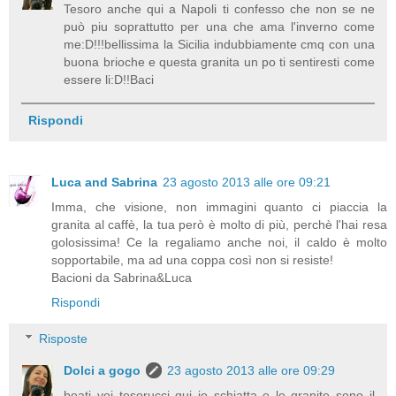
Tesoro anche qui a Napoli ti confesso che non se ne
può piu soprattutto per una che ama l'inverno come
me:D!!!bellissima la Sicilia indubbiamente cmq con una
buona brioche e questa granita un po ti sentiresti come
essere li:D!!Baci
Rispondi
Luca and Sabrina
23 agosto 2013 alle ore 09:21
Imma, che visione, non immagini quanto ci piaccia la
granita al caffè, la tua però è molto di più, perchè l'hai resa
golosissima! Ce la regaliamo anche noi, il caldo è molto
sopportabile, ma ad una coppa così non si resiste!
Bacioni da Sabrina&Luca
Rispondi
Risposte
Dolci a gogo
23 agosto 2013 alle ore 09:29
beati voi tesorucci qui io schiatta e le granite sono il