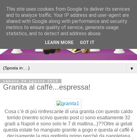
This site uses cookies from Google to deliver its services
and to analyze traffic. Your IP address and user-agent are
shared with Google along with performance and security
metrics to ensure quality of service, generate usage
statistics, and to detect and address abuse.
LEARN MORE
GOT IT
▼
sabato 24 agosto 2013
Granita al caffè...espressa!
Cosa c’è di più rinfrescante di una granita con questo caldo
torrido (mentro scrivo questo post ci sono esattamente 32
gradi a Napoli e sono solo le 7 di mattina...)??Oltre ai gelati
questa estate ho mangiato granite a gogo e questa al caffè è
decisamente la mia preferita primo perchè da napoletana