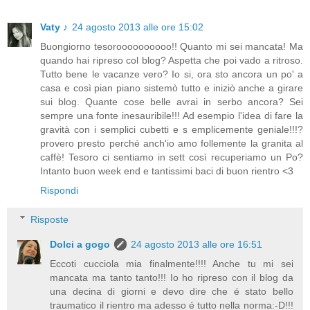
Vaty ♪
24 agosto 2013 alle ore 15:02
Buongiorno tesoroooooooooo!! Quanto mi sei mancata! Ma
quando hai ripreso col blog? Aspetta che poi vado a ritroso.
Tutto bene le vacanze vero? Io si, ora sto ancora un po' a
casa e così pian piano sistemò tutto e iniziò anche a girare
sui blog. Quante cose belle avrai in serbo ancora? Sei
sempre una fonte inesauribile!!! Ad esempio l'idea di fare la
gravità con i semplici cubetti e s emplicemente geniale!!!?
provero presto perché anch'io amo follemente la granita al
caffè! Tesoro ci sentiamo in sett così recuperiamo un Po?
Intanto buon week end e tantissimi baci di buon rientro <3
Rispondi
Risposte
Dolci a gogo
24 agosto 2013 alle ore 16:51
Eccoti cucciola mia finalmente!!!! Anche tu mi sei
mancata ma tanto tanto!!! Io ho ripreso con il blog da
una decina di giorni e devo dire che é stato bello
traumatico il rientro ma adesso é tutto nella norma:-D!!!