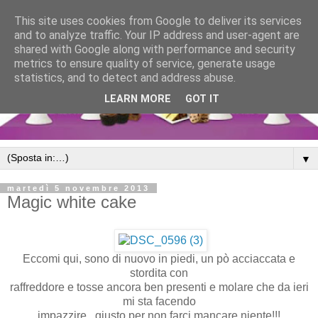
This site uses cookies from Google to deliver its services
and to analyze traffic. Your IP address and user-agent are
shared with Google along with performance and security
metrics to ensure quality of service, generate usage
statistics, and to detect and address abuse.
LEARN MORE
GOT IT
▼
martedì 5 novembre 2013
Magic white cake
Eccomi qui, sono di nuovo in piedi, un pò acciaccata e
stordita con
raffreddore e tosse ancora ben presenti e molare che da ieri
mi sta facendo
impazzire...giusto per non farci mancare niente!!!