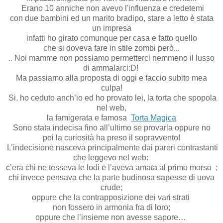
Erano 10 anniche non avevo l'influenza e credetemi
con due bambini ed un marito bradipo, stare a letto è stata
un impresa
infatti ho girato comunque per casa e fatto quello
che si doveva fare in stile zombi però...
.. Noi mamme non possiamo permetterci nemmeno il lusso
di ammalarci:D!
Ma passiamo alla proposta di oggi e faccio subito mea
culpa!
Si, ho ceduto anch’io ed ho provato lei, la torta che spopola
nel web,
la famigerata e famosa
Torta Magica
Sono stata indecisa fino all’ultimo se provarla oppure no
poi la curiosità ha preso il sopravvento!
L’indecisione nasceva principalmente dai pareri contrastanti
che leggevo nel web:
c’era chi ne tesseva le lodi e l’aveva amata al primo morso ;
chi invece pensava che la parte budinosa sapesse di uova
crude;
oppure che la contrapposizione dei vari strati
non fossero in armonia fra di loro;
oppure che l’insieme non avesse sapore…