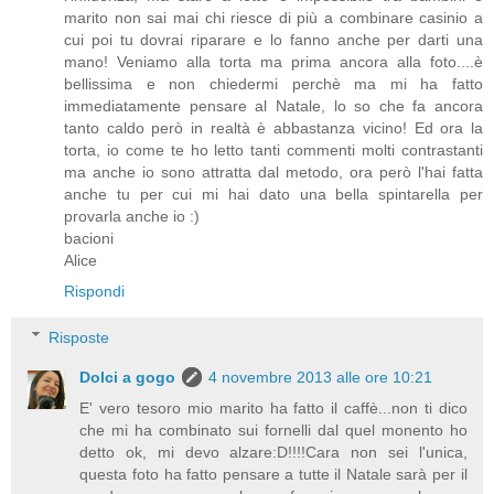
marito non sai mai chi riesce di più a combinare casinio a
cui poi tu dovrai riparare e lo fanno anche per darti una
mano! Veniamo alla torta ma prima ancora alla foto....è
bellissima e non chiedermi perchè ma mi ha fatto
immediatamente pensare al Natale, lo so che fa ancora
tanto caldo però in realtà è abbastanza vicino! Ed ora la
torta, io come te ho letto tanti commenti molti contrastanti
ma anche io sono attratta dal metodo, ora però l'hai fatta
anche tu per cui mi hai dato una bella spintarella per
provarla anche io :)
bacioni
Alice
Rispondi
Risposte
Dolci a gogo
4 novembre 2013 alle ore 10:21
E' vero tesoro mio marito ha fatto il caffè...non ti dico
che mi ha combinato sui fornelli dal quel monento ho
detto ok, mi devo alzare:D!!!!Cara non sei l'unica,
questa foto ha fatto pensare a tutte il Natale sarà per il