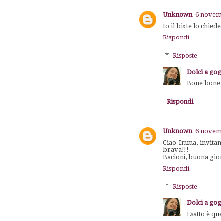
Unknown
6 novemb
Io il bis te lo chi
Rispondi
Risposte
Dolci a go
Bone bone v
Rispondi
Unknown
6 novemb
Ciao Imma, invitan
brava!!!
Bacioni, buona gior
Rispondi
Risposte
Dolci a go
Esatto è qu