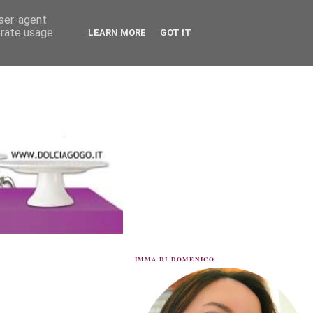
user-agent
erate usage
LEARN MORE
GOT IT
IMMA DI DOMENICO