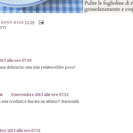
A GOGO
ALLE
13:30
TTI
13 alle ore 07:39
una delizia!in casa mia resisterebbe poco!
go
6 novembre 2013 alle ore 07:52
 mia credimi é durata un attimo!! Bacioniiii
re 2013 alle ore 07:51