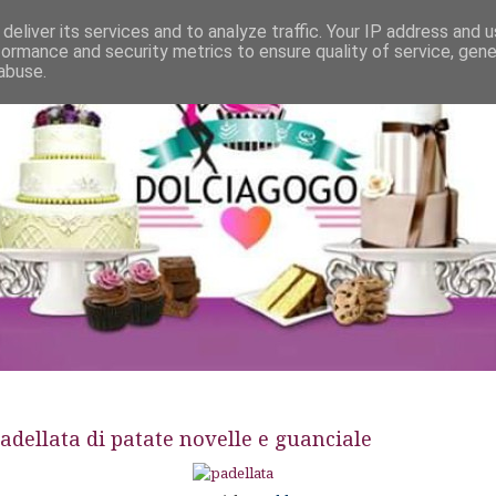
deliver its services and to analyze traffic. Your IP address and 
formance and security metrics to ensure quality of service, gen
abuse.
adellata di patate novelle e guanciale