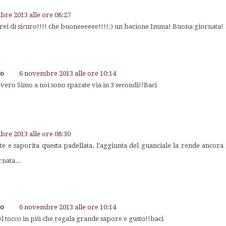
re 2013 alle ore 08:27
ederei di sicuro!!!! che buoneeeeee!!!!:) un bacione Imma! Buona giornata!
go
6 novembre 2013 alle ore 10:14
ero Simo a noi sono spazate via in 3 secondi!!Baci
re 2013 alle ore 08:30
te e saporita questa padellata, l'aggiunta del guanciale la rende ancor
nata...
go
6 novembre 2013 alle ore 10:14
el tocco in più che regala grande sapore e gusto!!baci