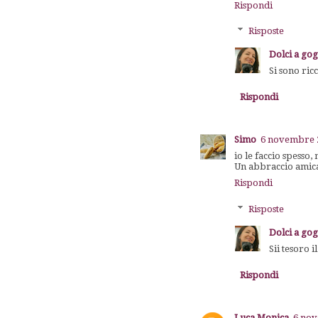
Rispondi
Risposte
Dolci a go
Si sono ricc
Rispondi
Simo
6 novembre 2
io le faccio spesso
Un abbraccio amic
Rispondi
Risposte
Dolci a go
Sii tesoro 
Rispondi
Luca Monica
6 nov