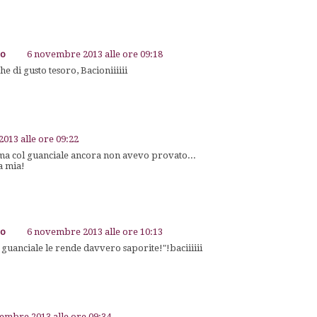
go
6 novembre 2013 alle ore 09:18
he di gusto tesoro, Bacioniiiiii
013 alle ore 09:22
, ma col guanciale ancora non avevo provato...
a mia!
go
6 novembre 2013 alle ore 10:13
il guanciale le rende davvero saporite!"!baciiiiii
embre 2013 alle ore 09:34