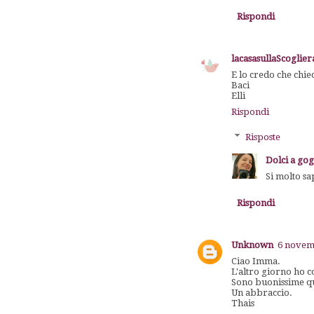
Rispondi
lacasasullaScoglier
E lo credo che chie
Baci
Elli
Rispondi
Risposte
Dolci a go
Si molto sa
Rispondi
Unknown
6 novemb
Ciao Imma.
L'altro giorno ho c
Sono buonissime qu
Un abbraccio.
Thais