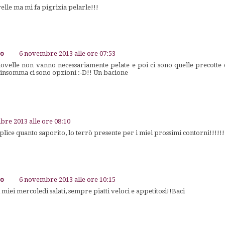
elle ma mi fa pigrizia pelarle!!!
go
6 novembre 2013 alle ore 07:53
novelle non vanno necessariamente pelate e poi ci sono quelle precott
.insomma ci sono opzioni :-D!! Un bacione
re 2013 alle ore 08:10
plice quanto saporito, lo terrò presente per i miei prossimi contorni!!!!!
go
6 novembre 2013 alle ore 10:15
i miei mercoledi salati, sempre piatti veloci e appetitosi!!Baci