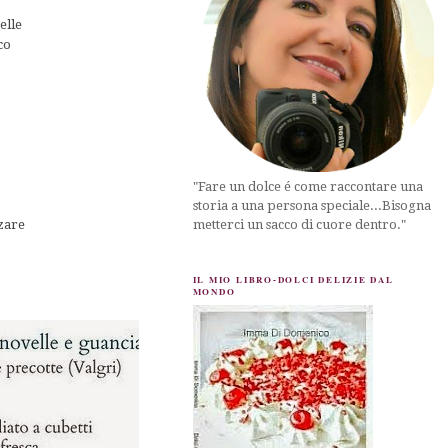
elle
co
"Fare un dolce é come raccontare una
storia a una persona speciale...Bisogna
zzare
metterci un sacco di cuore dentro."
IL MIO LIBRO-DOLCI DELIZIE DAL
MONDO