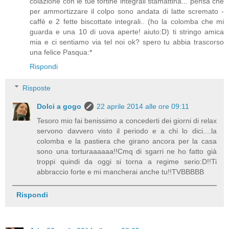
colazione con le tue tortine integrali stamattina... pensa che
per ammortizzare il colpo sono andata di latte scremato -
caffè e 2 fette biscottate integrali.. (ho la colomba che mi
guarda e una 10 di uova aperte! aiuto:D) ti stringo amica
mia e ci sentiamo via tel noi ok? spero tu abbia trascorso
una felice Pasqua:*
Rispondi
Risposte
Dolci a gogo
22 aprile 2014 alle ore 09:11
Tesoro mio fai benissimo a concederti dei giorni di relax
servono davvero visto il periodo e a chi lo dici....la
colomba e la pastiera che girano ancora per la casa
sono una torturaaaaaa!!Cmq di sgarri ne ho fatto già
troppi quindi da oggi si torna a regime serio:D!!Ti
abbraccio forte e mi mancherai anche tu!!TVBBBBB
Rispondi