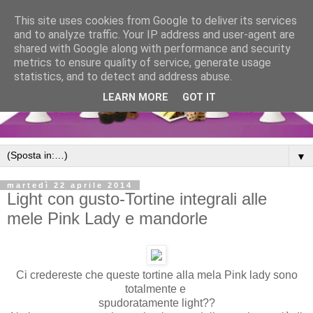
This site uses cookies from Google to deliver its services
and to analyze traffic. Your IP address and user-agent are
shared with Google along with performance and security
metrics to ensure quality of service, generate usage
statistics, and to detect and address abuse.
LEARN MORE
GOT IT
▼
martedì 22 aprile 2014
Light con gusto-Tortine integrali alle
mele Pink Lady e mandorle
Ci credereste che queste tortine alla mela Pink lady sono
totalmente e
spudoratamente light??