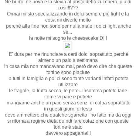
Ne burro, ne uova e la stevia al posto dello zucchero, più di
cosi!!!???
Ormai mi sto specializzando in dolci sempre più light e la
cosa mi diverte molto
perchè alla fine non sono per nulla male i dolci light anche
se...
la notte mi sogno le cheesecake:D!!!
E' dura per me rinunciare a certi dolci soprattutto perchè
almeno un paio a settimana
in casa mia non mancavano mai, però devo dire che queste
tortine sono piaciute
a tutti in famiglia e poi ci sono tante varianti infatti potete
utilizzare
le fragole, la frutta secca, le pere...Insomma potete farle
come vi pare e potrete
mangiarne anche un paio senza senzi di colpa soprattutto
in questi giorni di festa
devo ammettere che qualche sgarretto l'ho fatto ma da oggi
si ritorna a regime dieta quindi fare colazione con queste
tortine è stato
davvero appagante!!!