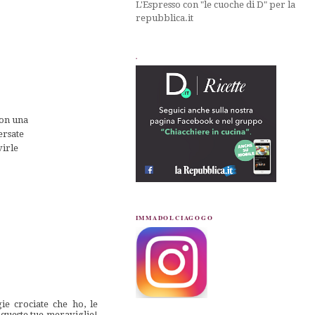
L'Espresso con "le cuoche di D" per la
repubblica.it
.
 con una
ersate
virle
IMMADOLCIAGOGO
ie crociate che ho, le
 queste tue meraviglie!