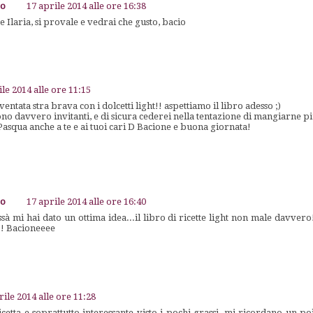
go
17 aprile 2014 alle ore 16:38
 Ilaria, si provale e vedrai che gusto, bacio
ile 2014 alle ore 11:15
ntata stra brava con i dolcetti light!! aspettiamo il libro adesso ;)
ono davvero invitanti, e di sicura cederei nella tentazione di mangiarne più
squa anche a te e ai tuoi cari D Bacione e buona giornata!
go
17 aprile 2014 alle ore 16:40
sà mi hai dato un ottima idea...il libro di ricette light non male davvero
!! Bacioneeee
rile 2014 alle ore 11:28
icetta e soprattutto interessante visto i pochi grassi, mi ricordano un po