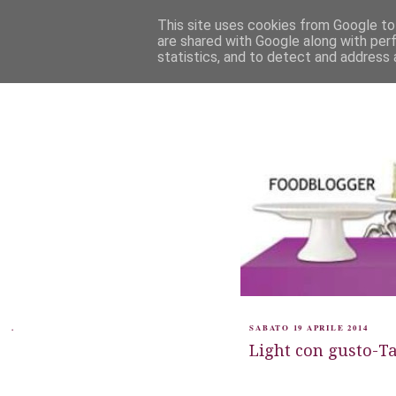
This site uses cookies from Google to 
are shared with Google along with per
statistics, and to detect and address 
.
SABATO 19 APRILE 2014
Light con gusto-Tar