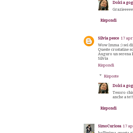
Dolci a go
Grazieeeeee
Rispondi
Silvia pesce
17 apr
Wow Imma :) sei dive
Queste crostatine s
Auguro un serena Pa
Silvia
Rispondi
Risposte
Dolci a go
Tesoro chis
anche a te!
Rispondi
SimoCuriosa
17 ap
bellissima questa r