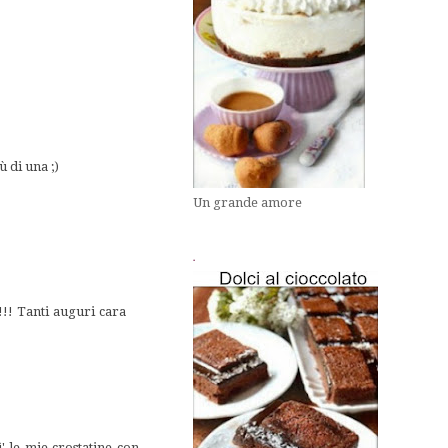
 di una ;)
Un grande amore
.
!!! Tanti auguri cara
ì' le mie crostatine con