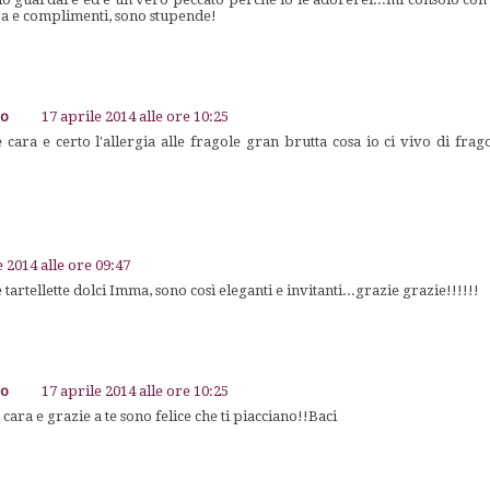
a e complimenti, sono stupende!
go
17 aprile 2014 alle ore 10:25
 cara e certo l'allergia alle fragole gran brutta cosa io ci vivo di fra
e 2014 alle ore 09:47
tartellette dolci Imma, sono così eleganti e invitanti...grazie grazie!!!!!!
go
17 aprile 2014 alle ore 10:25
cara e grazie a te sono felice che ti piacciano!!Baci