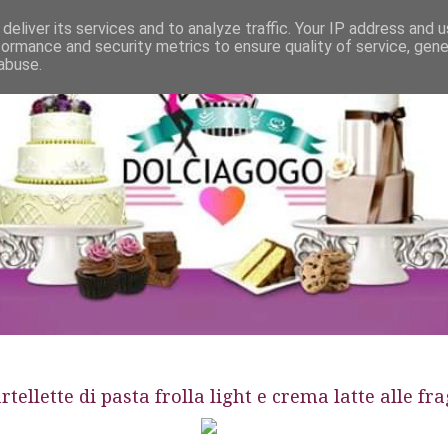
deliver its services and to analyze traffic. Your IP address and 
formance and security metrics to ensure quality of service, gen
abuse.
tellette di pasta frolla light e crema latte alle fr