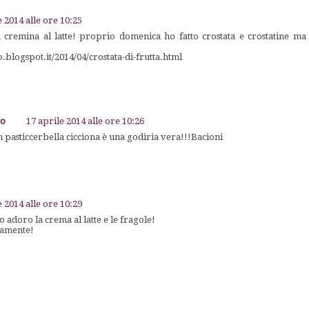
e 2014 alle ore 10:25
a cremina al latte! proprio domenica ho fatto crostata e crostatine ma
o.blogspot.it/2014/04/crostata-di-frutta.html
go
17 aprile 2014 alle ore 10:26
 pasticcerbella cicciona è una godiria vera!!!Bacioni
e 2014 alle ore 10:29
Io adoro la crema al latte e le fragole!
tamente!