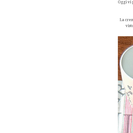
Oggi vi 
La crem
vist