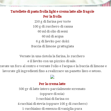
Tartellette di pasta frolla light e crema latte alle fragole
Per la frolla
250 g di farina per torte
100 g di zucchero di canna
60 ml di olio di semi
60 ml di acqua
6 g di lievito per dolci
Buccia di limone grattugiata
Versate in una ciotola la farina, lo zucchero
e il lievito con un pizzico di sale.
cavate un foro al centro e versate l'olio e l'acqua e la buccia di limone e
lavorate gli ingredienti fino a realizzare un panetto lisco e setoso.
Per la crema latte
500 gr di latte intero parzialmente scremato
(oppure di soia)
3 cucchiai di farina oo
4 cucchiai di stevia (oppure 100 g di zucchero)
1 cucchiaino di essenza di vaniglia pura