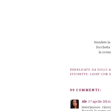
Stendete la
forchetta 
la crema 
PUBBLICATO DA
DOLCI 
ETICHETTE:
LIGHT CON 
99 COMMENTI:
Ale
17 aprile 2014 
tesorinoooo riecco
fragole le posso s