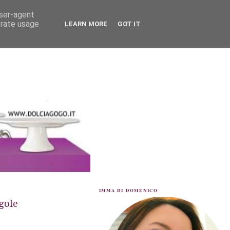
user-agent
erate usage
LEARN MORE
GOT IT
IMMA DI DOMENICO
agole