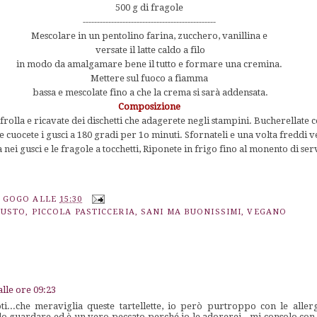
500 g di fragole
-----------------------------------------------
Mescolare in un pentolino farina, zucchero, vanillina e
versate il latte caldo a filo
in modo da amalgamare bene il tutto e formare una cremina.
Mettere sul fuoco a fiamma
bassa e mescolate fino a che la crema si sarà addensata.
Composizione
 frolla e ricavate dei dischetti che adagerete negli stampini. Bucherellate
e cuocete i gusci a 180 gradi per 1o minuti. Sfornateli e una volta freddi v
nei gusci e le fragole a tocchetti, Riponete in frigo fino al monento di ser
A GOGO
ALLE
15:30
GUSTO
,
PICCOLA PASTICCERIA
,
SANI MA BUONISSIMI
,
VEGANO
alle ore 09:23
ti...che meraviglia queste tartellette, io però purtroppo con le allerg
olo guardare ed è un vero peccato perché io le adorerei...mi consolo con