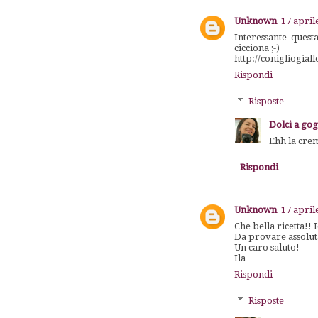
Unknown
17 april
Interessante quest
cicciona ;-)
http://conigliogiall
Rispondi
Risposte
Dolci a go
Ehh la crem
Rispondi
Unknown
17 april
Che bella ricetta!! 
Da provare assolu
Un caro saluto!
Ila
Rispondi
Risposte