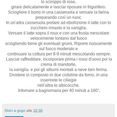
lo sciroppo di rose,
girare delicatamente e lasciar riposare in frigorifero.
Sciogliere il burro in una casseruola e versare la farina
preparando così un ruox;
In un'altra casseruola portare ad ebollizione il latte con lo
zucchero rimasto e la vaniglia.
Versare il latte sopra il roux e con una frusta mescolare
velocemente lontano dal fuoco
sciogliendo bene gli eventuali grumi. Riporre nuovamente
sul fuoco moderato e
continuare la cottura per 8-9 minuti mescolando sempre.
Lasciar raffreddare, incorporare prima i rossi d'uovo poi la
crema di mandorle,
la vaniglia e poi gli albumi montati a neve ben ferma.
Dividere in composto in due ciotoline da forno, in una
inserirete le ciliegie
nell'altra le albicocche.
Infornare a bagnomaria per 40 minuti a 160°.
Dolci a gogo
alle
10:30