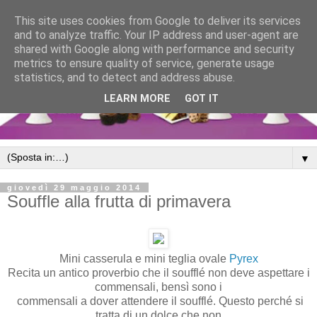
This site uses cookies from Google to deliver its services
and to analyze traffic. Your IP address and user-agent are
shared with Google along with performance and security
metrics to ensure quality of service, generate usage
statistics, and to detect and address abuse.
LEARN MORE
GOT IT
▼
giovedì 29 maggio 2014
Souffle alla frutta di primavera
Mini casserula e mini teglia ovale
Pyrex
Recita un antico proverbio che il soufflé non deve aspettare i
commensali, bensì sono i
commensali a dover attendere il soufflé. Questo perché si
tratta di un dolce che non