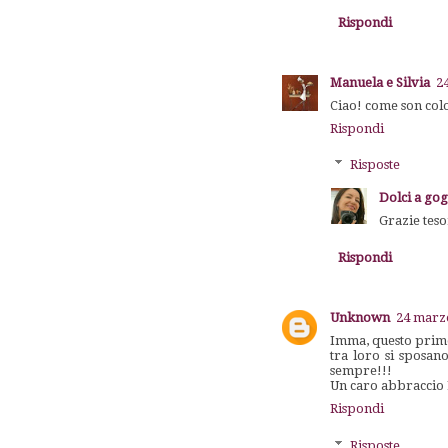
Rispondi
Manuela e Silvia
2
Ciao! come son colo
Rispondi
Risposte
Dolci a go
Grazie teso
Rispondi
Unknown
24 marzo
Imma, questo primo
tra loro si sposan
sempre!!!
Un caro abbraccio
Rispondi
Risposte