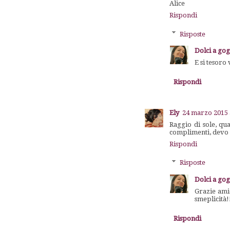
Alice
Rispondi
Risposte
Dolci a go
E si tesoro
Rispondi
Ely
24 marzo 2015 
Raggio di sole, qua
complimenti, devo d
Rispondi
Risposte
Dolci a go
Grazie amic
smeplicità!
Rispondi