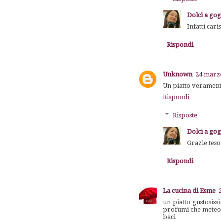
Dolci a go
Infatti car
Rispondi
Unknown
24 marzo
Un piatto verament
Rispondi
Risposte
Dolci a go
Grazie teso
Rispondi
La cucina di Esme
un piatto gustosiss
profumi che meteo
baci