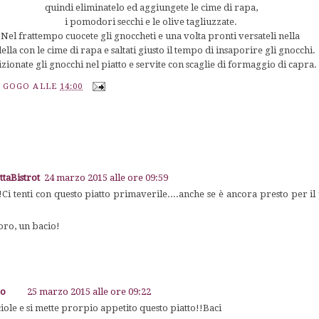
quindi eliminatelo ed aggiungete le cime di rapa,
i pomodori secchi e le olive tagliuzzate.
Nel frattempo cuocete gli gnoccheti e una volta pronti versateli nella
ella con le cime di rapa e saltati giusto il tempo di insaporire gli gnocchi.
izionate gli gnocchi nel piatto e servite con scaglie di formaggio di capra.
A GOGO
ALLE
14:00
ttaBistrot
24 marzo 2015 alle ore 09:59
 tenti con questo piatto primaverile....anche se è ancora presto per il
!
oro, un bacio!
go
25 marzo 2015 alle ore 09:22
iole e si mette prorpio appetito questo piatto!!Baci