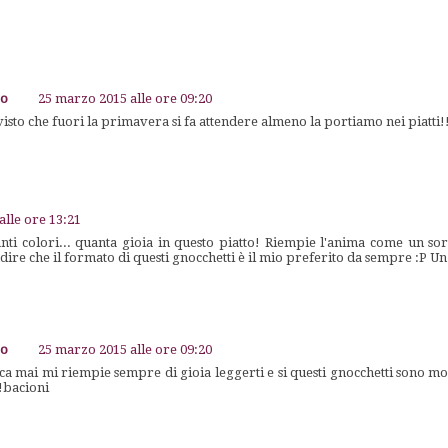
go
25 marzo 2015 alle ore 09:20
 visto che fuori la primavera si fa attendere almeno la portiamo nei piatti!
alle ore 13:21
nti colori... quanta gioia in questo piatto! Riempie l'anima come un sor
ire che il formato di questi gnocchetti è il mio preferito da sempre :P Un
go
25 marzo 2015 alle ore 09:20
a mai mi riempie sempre di gioia leggerti e si questi gnocchetti sono mol
!bacioni