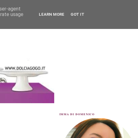
user-agent
erate usage
LEARN MORE
GOT IT
IMMA DI DOMENICO