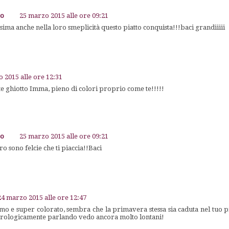
go
25 marzo 2015 alle ore 09:21
issima anche nella loro smeplicità questo piatto conquista!!!baci grandiiiii
 2015 alle ore 12:31
e ghiotto Imma, pieno di colori proprio come te!!!!!
go
25 marzo 2015 alle ore 09:21
ro sono felcie che ti piaccia!!Baci
24 marzo 2015 alle ore 12:47
imo e super colorato, sembra che la primavera stessa sia caduta nel tuo pi
rologicamente parlando vedo ancora molto lontani!