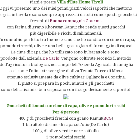
Piatti e posate
Villa d'Este Home Tivoli
Oggi vi presento uno dei miei primi piatti veloci saporiti che mettono
legria in tavola e sono sempre apprezzati da tutti come questi gnocchetti
freschi di
Buona compagnia Gourmet
con farina di grano Khorasan Kamut che rende questi gnocchi
più digeribile e ricchi di sali minerali.
n connubio perfetto tra buono e sano che ho condito con cime di rapa,
pomodori secchi, olive e una bella grattugiata di formaggio di capra!
Le cime di rapa che ho utilizzato sono in barattolo e sono
prodotte dall'azienda
De Carlo
; vengono coltivate secondo il metodo
dell’agricoltura biologica, nei campi dell’Azienda Agricola di famiglia
cosi come l'olio extravergine d'oliva Tenuta Torre di Mossa
ottenuto esclusivamente da olive cultivar Ogliarola e Coratina.
Il piatto si prepara in pochi minuti e gli gnocchetti
sono delicatissimi e ben si sposano con il sugo decisamente saporito!
Gnocchetti di kamut con cime di rapa, olive e pomodori secchi
Per 4 persone
400 g di gnocchetti freschi con grano Kamut(
BCG
)
1 barattolo di cime di rapa sott'olio(De Carlo)
100 g di olive verdi e nere sott'olio
5 pomodorini secchi