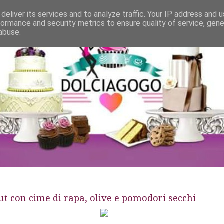
deliver its services and to analyze traffic. Your IP address and 
formance and security metrics to ensure quality of service, gen
abuse.
t con cime di rapa, olive e pomodori secchi