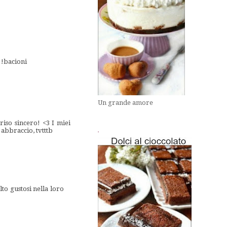
!!bacioni
Un grande amore
riso sincero! <3 I miei
 abbraccio, tvtttb
.
to gustosi nella loro