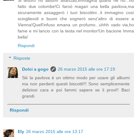
Si tesoro ho albumi avanzati,immagina quanti ne ho...ho
fatto due colombe!Ci faroò magari una bella pavlova,ma
sicuramente assaggerò i tuoi biscottini...li immagino così
scioglievoli e buoni che sognerò senz'altro di essere a
Vienna!Quell'infuso emana un profumo...uhhh vado via,ho
fame e mi lancio con la testa nel monitor!Un bacione Imma
bella!
Rispondi
Risposte
Dolci a gogo
26 marzo 2015 alle ore 17:19
Siii la pavlova é un ottimo modo per usare gli albumi
ma non perderti questi biscotti!!! Sono semplicemente
deliziosi cara e poi fammi sapere se li provi!! Baci
grandi
Rispondi
Ely
26 marzo 2015 alle ore 13:17