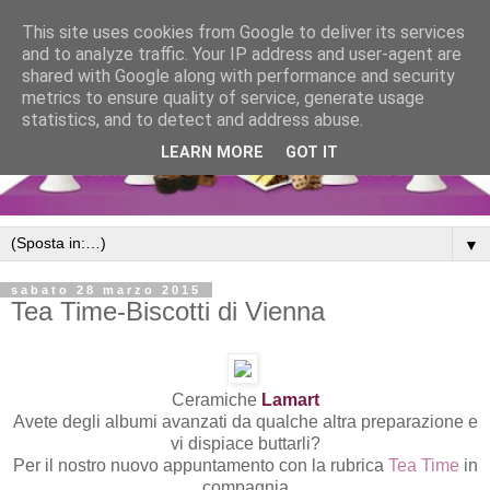
This site uses cookies from Google to deliver its services
and to analyze traffic. Your IP address and user-agent are
shared with Google along with performance and security
metrics to ensure quality of service, generate usage
statistics, and to detect and address abuse.
LEARN MORE
GOT IT
▼
sabato 28 marzo 2015
Tea Time-Biscotti di Vienna
Ceramiche
Lamart
Avete degli albumi avanzati da qualche altra preparazione e
vi dispiace buttarli?
Per il nostro nuovo appuntamento con la rubrica
Tea Time
in
compagnia