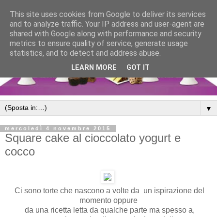
This site uses cookies from Google to deliver its services
and to analyze traffic. Your IP address and user-agent are
shared with Google along with performance and security
metrics to ensure quality of service, generate usage
statistics, and to detect and address abuse.
LEARN MORE
GOT IT
▼
mercoledì 4 novembre 2015
Square cake al cioccolato yogurt e
cocco
Ci sono torte che nascono a volte da un ispirazione del
momento oppure
da una ricetta letta da qualche parte ma spesso a,