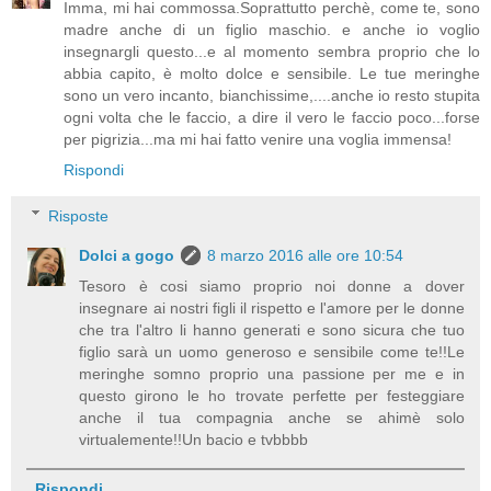
Imma, mi hai commossa.Soprattutto perchè, come te, sono
madre anche di un figlio maschio. e anche io voglio
insegnargli questo...e al momento sembra proprio che lo
abbia capito, è molto dolce e sensibile. Le tue meringhe
sono un vero incanto, bianchissime,....anche io resto stupita
ogni volta che le faccio, a dire il vero le faccio poco...forse
per pigrizia...ma mi hai fatto venire una voglia immensa!
Rispondi
Risposte
Dolci a gogo
8 marzo 2016 alle ore 10:54
Tesoro è cosi siamo proprio noi donne a dover
insegnare ai nostri figli il rispetto e l'amore per le donne
che tra l'altro li hanno generati e sono sicura che tuo
figlio sarà un uomo generoso e sensibile come te!!Le
meringhe somno proprio una passione per me e in
questo girono le ho trovate perfette per festeggiare
anche il tua compagnia anche se ahimè solo
virtualemente!!Un bacio e tvbbbb
Rispondi