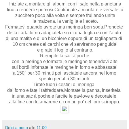
Iniziate a montare gli albumi con il sale nella planetaria
fino a renderli spumosi.Continuate a montare e versate lo
zucchero poco alla volta e sempre frullando unite
la maizena, la vaniglia e l’aceto.
Fermatevi quando avrete una meringa ben soda.Prendete
della carta forno adagiatela su di una teglia e con l’aiuto
di una matita e di un bicchiere oppure di un tagliapasta di
10 cm create dei cerchi che vi serviranno per guida
e girate il foglio al contrario.
Riempite la sac à poche
con la meringa e formate le meringhe tenendovi alte
sui bordi.Infornate le meringhe in forno e abbassate
a 150° per 30 minuti poi lasciatele ancora nel forno
spento per altri 30 minuti.
Tirate fuori i cestini di meringa
dal forno e fateli raffreddare.Montate la panna, inseritela
in una sac à poche e farcite le pavlove e decoratele
alla fine con le amarene e con un po’ del loro sciroppo.
Dolci a gogo
alle
11:00