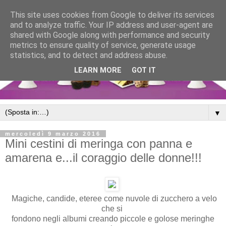
This site uses cookies from Google to deliver its services
and to analyze traffic. Your IP address and user-agent are
shared with Google along with performance and security
metrics to ensure quality of service, generate usage
statistics, and to detect and address abuse.
LEARN MORE
GOT IT
▼
mercoledì 9 marzo 2016
Mini cestini di meringa con panna e
amarena e...il coraggio delle donne!!!
Magiche, candide, eteree come nuvole di zucchero a velo
che si
fondono negli albumi creando piccole e golose meringhe