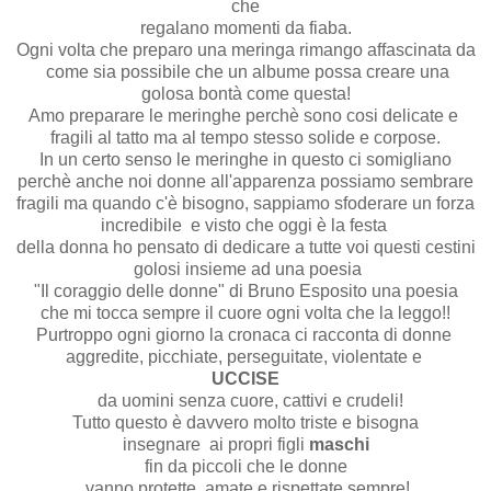
che
regalano momenti da fiaba.
Ogni volta che preparo una meringa rimango affascinata da
come sia possibile che un albume possa creare una
golosa bontà come questa!
Amo preparare le meringhe perchè sono cosi delicate e
fragili al tatto ma al tempo stesso solide e corpose.
In un certo senso le meringhe in questo ci somigliano
perchè anche noi donne all'apparenza possiamo sembrare
fragili ma quando c'è bisogno, sappiamo sfoderare un forza
incredibile e visto che oggi è la festa
della donna ho pensato di dedicare a tutte voi questi cestini
golosi insieme ad una poesia
"Il coraggio delle donne" di Bruno Esposito una poesia
che mi tocca sempre il cuore ogni volta che la leggo!!
Purtroppo ogni giorno la cronaca ci racconta di donne
aggredite, picchiate, perseguitate, violentate e
UCCISE
da uomini senza cuore, cattivi e crudeli!
Tutto questo è davvero molto triste e bisogna
insegnare ai propri figli
maschi
fin da piccoli che le donne
vanno protette, amate e rispettate sempre!