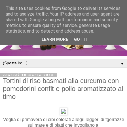
This site uses cookies from Google to deliver its services
and to analyze traffic. Your IP address and user-agent are
shared with Google along with performance and security
metrics to ensure quality of service, generate usage
statistics, and to detect and address abuse.
LEARN MORE
GOT IT
▼
venerdì 18 marzo 2016
Tortini di riso basmati alla curcuma con
pomodorini confit e pollo aromatizzato al
timo
Voglia di primavera di cibi colorati allegri leggeri di tgerrazze
sul mare e di piatti che invogliano a