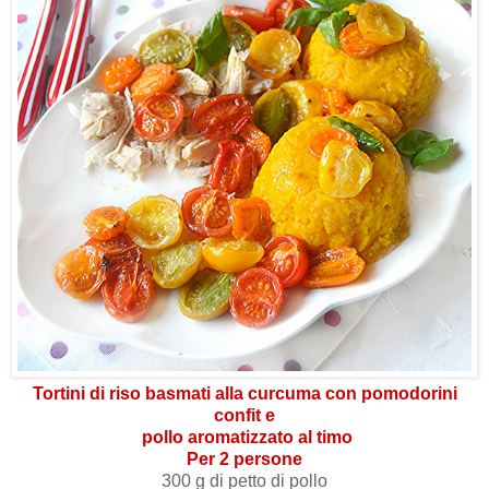
Tortini di riso basmati alla curcuma con pomodorini
confit e
pollo aromatizzato al timo
Per 2 persone
300 g di petto di pollo