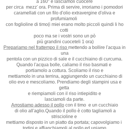
a 160° e lasciamoli cuocere
per circa mezz' ora. Prima di servire, irroriamo i pomodori
caramellati con un filo d'olio extravergine d'oliva e
profumiamoli
con foglioline di timo(i miei erano molto piccoli quindi li ho
cotti
poco ma se i vostri sono un pò
più grandini cuoceteli 1 ora)
Prepariamo nel frattempo il riso
mettendo a bollire l'acqua in
una
pentola con un pizzico di sale e il cucchiaino di curcuma.
Quando l'acqua bolle, caliamo il riso basmati e
portiamolo a cottura. Scoliamo il riso e
mettiamolo in una terrina, aggiungendo un cucchiaino di
olio evo e mescoliamo. Prendiamo degli stampini usa e
getta
e riempiamoli con il riso intiepidito e
lasciamoli da parte.
Arrostiamo adesso il pollo
con il timo e un cucchiaio
di olio all'aglio.Quando il pollo è cotto tagliamoli a
striscioline e
mettiamo disposto in un piatto da portata; capovolgiamo i
tortini e affianchiamoli al pollo ed uniamo