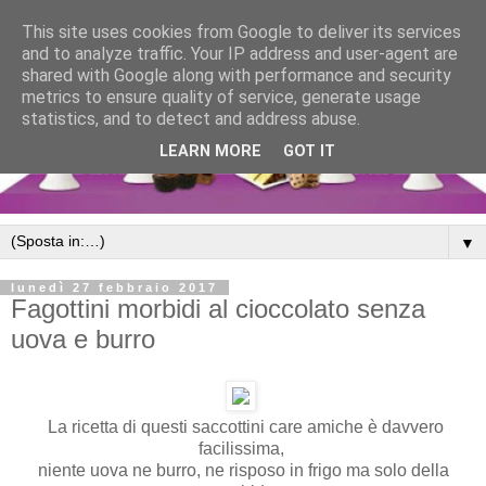
This site uses cookies from Google to deliver its services
and to analyze traffic. Your IP address and user-agent are
shared with Google along with performance and security
metrics to ensure quality of service, generate usage
statistics, and to detect and address abuse.
LEARN MORE
GOT IT
▼
lunedì 27 febbraio 2017
Fagottini morbidi al cioccolato senza
uova e burro
La ricetta di questi saccottini care amiche è davvero
facilissima,
niente uova ne burro, ne risposo in frigo ma solo della