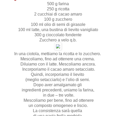
500 g farina
250 g ricotta
2 cucchiai di cacao amaro
100 g zucchero
100 ml olio di semi di girasole
100 ml latte, una bustina di lievito vanigliato
300 g cioccolato fondente
Zucchero a velo q.b.
In una ciotola, mettiamo la ricotta e lo zucchero.
Mescoliamo, fino ad ottenere una crema.
Diluiamo con il latte. Mescoliamo ancora.
Incorporiamo il cacao amaro setacciato.
Quindi, incorporiamo il lievito
(meglio setacciarlo) e l’olio di semi.
Dopo aver amalgamato gli
ingredienti precedenti, uniamo la farina,
in due – tre volte.
Mescoliamo per bene, fino ad ottenere
un composto omogeneo e liscio.
La consistenza sarà quella
di una pasta frolla morbida.