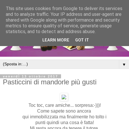
This site uses cookies from Google to deliver its services
and to analyze traffic. Your IP address and user-agent are
shared with Google along with performance and security
metrics to ensure quality of service, generate usage
statistics, and to detect and address abuse.
LEARN MORE
GOT IT
▼
venerdì 13 ottobre 2017
Pasticcini di mandorle più gusti
Toc toc, care amiche... sorpresa:-)))!
Come sapete sono ancora
qui immobilizzata ma finalmente ho tolto i
punti quindi una cosa è fatta!
Mi resta ancora da tenere il tutore