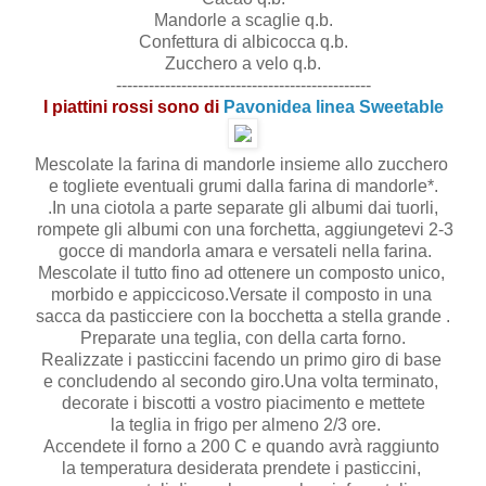
Mandorle a scaglie q.b.
Confettura di albicocca q.b.
Zucchero a velo q.b.
-----------------------------------------------
I piattini rossi sono di
Pavonidea linea Sweetable
Mescolate la farina di mandorle insieme allo zucchero
e togliete eventuali grumi dalla farina di mandorle*.
.In una ciotola a parte separate gli albumi dai tuorli,
rompete gli albumi con una forchetta, aggiungetevi 2-3
gocce di mandorla amara e versateli nella farina.
Mescolate il tutto fino ad ottenere un composto unico,
morbido e appiccicoso.Versate il composto in una
sacca da pasticciere con la bocchetta a stella grande .
Preparate una teglia, con della carta forno.
Realizzate i pasticcini facendo un primo giro di base
e concludendo al secondo giro.Una volta terminato,
decorate i biscotti a vostro piacimento e mettete
la teglia in frigo per almeno 2/3 ore.
Accendete il forno a 200 C e quando avrà raggiunto
la temperatura desiderata prendete i pasticcini,