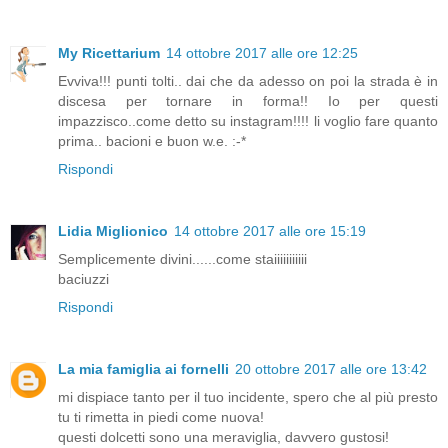
My Ricettarium
14 ottobre 2017 alle ore 12:25
Evviva!!! punti tolti.. dai che da adesso on poi la strada è in
discesa per tornare in forma!! Io per questi
impazzisco..come detto su instagram!!!! li voglio fare quanto
prima.. bacioni e buon w.e. :-*
Rispondi
Lidia Miglionico
14 ottobre 2017 alle ore 15:19
Semplicemente divini......come staiiiiiiiiiii
baciuzzi
Rispondi
La mia famiglia ai fornelli
20 ottobre 2017 alle ore 13:42
mi dispiace tanto per il tuo incidente, spero che al più presto
tu ti rimetta in piedi come nuova!
questi dolcetti sono una meraviglia, davvero gustosi!