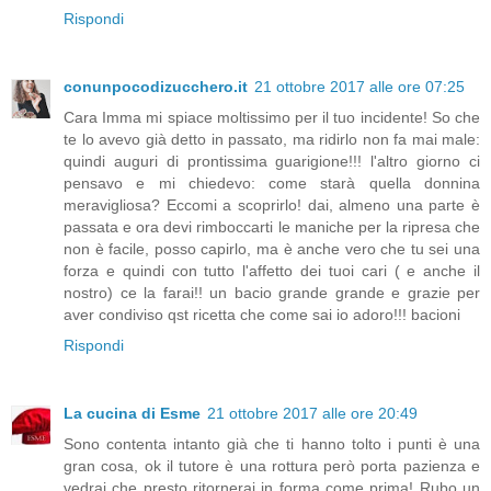
Rispondi
conunpocodizucchero.it
21 ottobre 2017 alle ore 07:25
Cara Imma mi spiace moltissimo per il tuo incidente! So che
te lo avevo già detto in passato, ma ridirlo non fa mai male:
quindi auguri di prontissima guarigione!!! l'altro giorno ci
pensavo e mi chiedevo: come starà quella donnina
meravigliosa? Eccomi a scoprirlo! dai, almeno una parte è
passata e ora devi rimboccarti le maniche per la ripresa che
non è facile, posso capirlo, ma è anche vero che tu sei una
forza e quindi con tutto l'affetto dei tuoi cari ( e anche il
nostro) ce la farai!! un bacio grande grande e grazie per
aver condiviso qst ricetta che come sai io adoro!!! bacioni
Rispondi
La cucina di Esme
21 ottobre 2017 alle ore 20:49
Sono contenta intanto già che ti hanno tolto i punti è una
gran cosa, ok il tutore è una rottura però porta pazienza e
vedrai che presto ritornerai in forma come prima! Rubo un